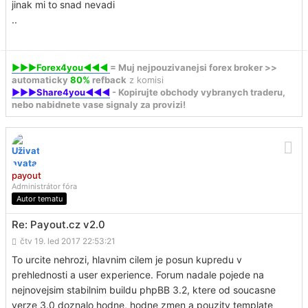
jinak mi to snad nevadi
..
►►►Forex4you◄◄◄
= Muj nejpouzivanejsi forex broker >>
automaticky
80%
refback
z komisi
►►►Share4you◄◄◄
- Kopirujte obchody vybranych traderu,
nebo nabidnete vase signaly za provizi!
payout
Administrátor fóra
Autor tematu
Re: Payout.cz v2.0
čtv 19. led 2017 22:53:21
To urcite nehrozi, hlavnim cilem je posun kupredu v
prehlednosti a user experience. Forum nadale pojede na
nejnovejsim stabilnim buildu phpBB 3.2, ktere od soucasne
verze 3.0 doznalo hodne, hodne zmen a pouzity template