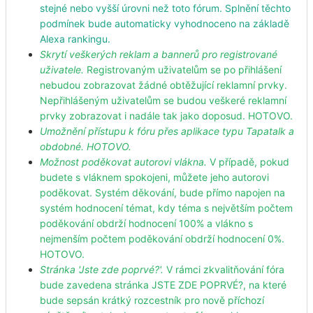
stejné nebo vyšší úrovni než toto fórum. Splnění těchto
podmínek bude automaticky vyhodnoceno na základě
Alexa rankingu.
Skrytí veškerých reklam a bannerů pro registrované
uživatele.
Registrovaným uživatelům se po přihlášení
nebudou zobrazovat žádné obtěžující reklamní prvky.
Nepřihlášeným uživatelům se budou veškeré reklamní
prvky zobrazovat i nadále tak jako doposud. HOTOVO.
Umožnění přístupu k fóru přes aplikace typu Tapatalk a
obdobné. HOTOVO.
Možnost poděkovat autorovi vlákna.
V případě, pokud
budete s vláknem spokojeni, můžete jeho autorovi
poděkovat. Systém děkování, bude přímo napojen na
systém hodnocení témat, kdy téma s největším počtem
poděkování obdrží hodnocení 100% a vlákno s
nejmenším počtem poděkování obdrží hodnocení 0%.
HOTOVO.
Stránka 'Jste zde poprvé?'.
V rámci zkvalitňování fóra
bude zavedena stránka JSTE ZDE POPRVÉ?, na které
bude sepsán krátký rozcestník pro nově příchozí