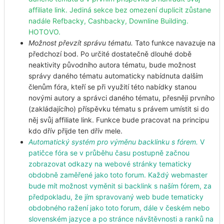
affiliate link. Jediná sekce bez omezení duplicit zůstane
nadále Refbacky, Cashbacky, Downline Building.
HOTOVO.
Možnost převzít správu tématu.
Tato funkce navazuje na
předchozí bod. Po určité dostatečně dlouhé době
neaktivity původního autora tématu, bude možnost
správy daného tématu automaticky nabídnuta dalším
členům fóra, kteří se při využití této nabídky stanou
novými autory a správci daného tématu, přesněji prvního
(zakládajícího) příspěvku tématu s právem umístit si do
něj svůj affiliate link. Funkce bude pracovat na principu
kdo dřív přijde ten dřív mele.
Automatický systém pro výměnu backlinku s fórem.
V
patičce fóra se v průběhu času postupně začnou
zobrazovat odkazy na webové stránky tematicky
obdobně zaměřené jako toto forum. Každý webmaster
bude mít možnost vyměnit si backlink s naším fórem, za
předpokladu, že jím spravovaný web bude tematicky
obdobného ražení jako toto forum, dále v českém nebo
slovenském jazyce a po stránce návštěvnosti a ranků na