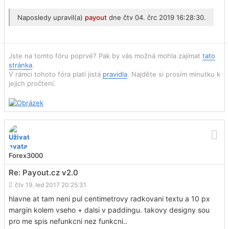
Naposledy upravil(a)
payout
dne čtv 04. črc 2019 16:28:30.
Jste na tomto fóru poprvé? Pak by vás možná mohla zajímat
tato
stránka
.
V rámci tohoto fóra platí jistá
pravidla
. Najděte si prosím minutku k
jejich pročtení.
Forex3000
Re: Payout.cz v2.0
čtv 19. led 2017 20:25:31
hlavne at tam neni pul centimetrovy radkovani textu a 10 px
margin kolem vseho + dalsi v paddingu. takovy designy sou
pro me spis nefunkcni nez funkcni..