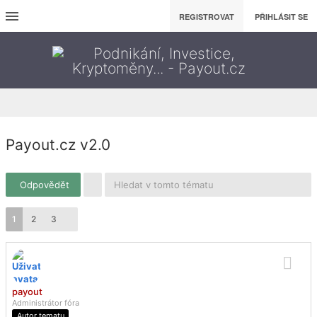
REGISTROVAT
PŘIHLÁSIT SE
Payout.cz v2.0
Odpovědět
1
2
3
payout
Administrátor fóra
Autor tematu