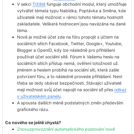
V sekci
Tržiště
funguje obchodní modul, který umožňuje
vytvářet témata typu Nabídka, Poptávka a Směna, kde
uživatelé mají možnost v rámci tohoto tématu hodnotit
zakladatele. Veškerá hodnocení jsou navázána na dané
téma.
Nově je možné účet zde na fóru propojit s účtem na
sociálních sítích Facebook, Twitter, Google+, Youtube,
Blogger a OpenID, kdy lze následně pro přihlášení
používat účet sociální sítě. Fórum k Vašemu heslu na
sociálních sítích přístup nemá, ověření totožnosti už.
jménem a heslem probíhá na sociální síti, která zašle
potvrzení fóru, a to následně provede přihlášení. Není
třeba se tedy obávat bezpečnosti. Stávající uživatelé
mají možnost svůj účet napojit na sociální síť přes
odkaz
v uživatelském panelu
.
A spousta dalších méně podstatných změn především
grafického rázu.
Co nového se ještě chystá?
Znovuzprovoznění automatického postování nově