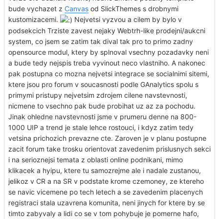
bude vychazet z
Canvas
od SlickThemes s drobnymi
kustomizacemi.
Nejvetsi vyzvou a cilem by bylo v
podsekcich Trziste zavest nejaky Webtrh-like prodejni/aukcni
system, co jsem se zatim tak dival tak pro to primo zadny
opensource modul, ktery by splnoval vsechny pozadavky neni
a bude tedy nejspis treba vyvinout neco vlastniho. A nakonec
pak postupna co mozna nejvetsi integrace se socialnimi sitemi,
ktere jsou pro forum v soucasnosti podle GAnalytics spolu s
primymi pristupy nejvetsim zdrojem cilene navstevnosti,
nicmene to vsechno pak bude probihat uz az za pochodu.
Jinak ohledne navstevnosti jsme v prumeru denne na 800-
1000 UIP a trend je stale lehce rostouci, i kdyz zatim tedy
vetsina prichozich prevazne cte. Zaroven je v planu postupne
zacit forum take trosku orientovat zavedenim prislusnych sekci
i na serioznejsi temata z oblasti online podnikani, mimo
klikacek a hyipu, ktere tu samozrejme ale i nadale zustanou,
jelikoz v CR a na SR v podstate krome czemoney, ze ktereho
se navic vicemene po tech letech a se zavedenim placenych
registraci stala uzavrena komunita, neni jinych for ktere by se
timto zabyvaly a lidi co se v tom pohybuje je pomerne hafo,