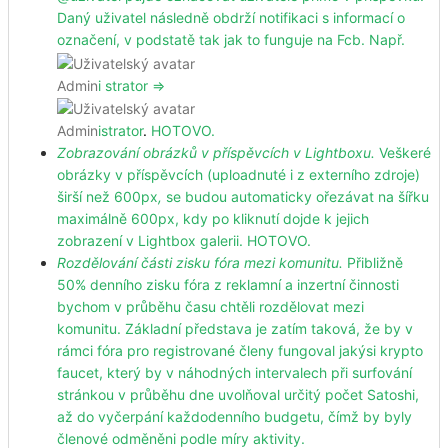
Daný uživatel následně obdrží notifikaci s informací o
označení, v podstatě tak jak to funguje na Fcb. Např.
Admin
i strator =>
Admin
istrator
.
HOTOVO.
Zobrazování obrázků v příspěvcích v Lightboxu.
Veškeré
obrázky v příspěvcích
(uploadnuté i z externího zdroje)
širší než 600px
,
se budou automaticky ořezávat na šířku
maximálně 600px, kdy po kliknutí dojde k jejich
zobrazení v Lightbox galerii. HOTOVO.
Rozdělování části zisku fóra mezi komunitu.
Přibližně
50% denního zisku fóra z reklamní a inzertní činnosti
bychom v průběhu času chtěli rozdělovat mezi
komunitu. Základní představa je zatím taková, že by v
rámci fóra pro registrované členy fungoval jakýsi krypto
faucet, který by v náhodných intervalech při surfování
stránkou v průběhu dne uvolňoval určitý počet Satoshi,
až do vyčerpání každodenního budgetu, čímž by byly
členové odměněni podle míry aktivity.