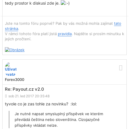
tedy prostor k diskusi zde je.
Jste na tomto fóru poprvé? Pak by vás možná mohla zajímat
tato
stránka
.
V rámci tohoto fóra platí jistá
pravidla
. Najděte si prosím minutku k
jejich pročtení.
Forex3000
Re: Payout.cz v2.0
sob 21. led 2017 20:35:48
tyvole co je zas tohle za novinku? :lol:
Je nutné napsat smysluplný příspěvek ve kterém
převládá čeština nebo slovenština. Cizojazyčné
příspěvky vkládat nelze.