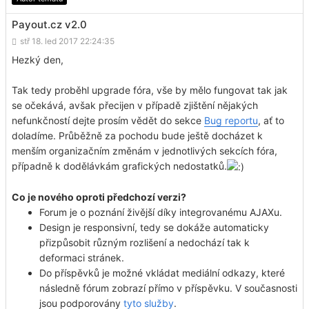
Payout.cz v2.0
stř 18. led 2017 22:24:35
Hezký den,
Tak tedy proběhl upgrade fóra, vše by mělo fungovat tak jak
se očekává, avšak přecijen v případě zjištění nějakých
nefunkčností dejte prosím vědět do sekce
Bug reportu
, ať to
doladíme. Průběžně za pochodu bude ještě docházet k
menším organizačním změnám v jednotlivých sekcích fóra,
případně k dodělávkám grafických nedostatků.
Co je nového oproti předchozí verzi?
Forum je o poznání živější díky integrovanému AJAXu.
Design je responsivní, tedy se dokáže automaticky
přizpůsobit různým rozlišení a nedochází tak k
deformaci stránek.
Do příspěvků je možné vkládat mediální odkazy, které
následně fórum zobrazí přímo v příspěvku. V současnosti
jsou podporovány
tyto služby
.