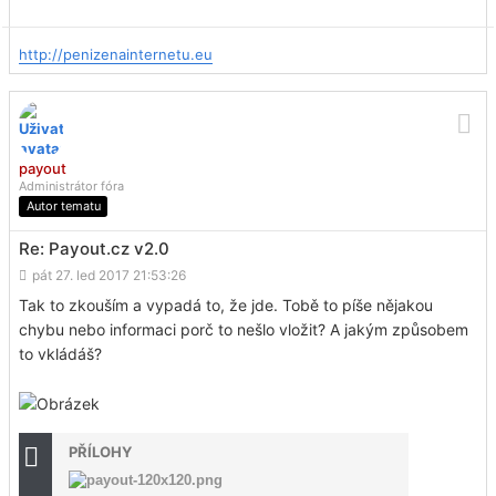
http://penizenainternetu.eu
payout
Administrátor fóra
Autor tematu
Re: Payout.cz v2.0
pát 27. led 2017 21:53:26
Tak to zkouším a vypadá to, že jde. Tobě to píše nějakou
chybu nebo informaci porč to nešlo vložit? A jakým způsobem
to vkládáš?
PŘÍLOHY