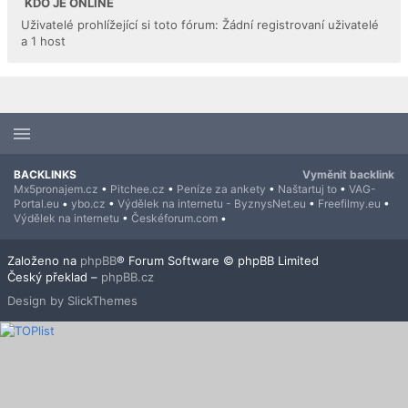
KDO JE ONLINE
Uživatelé prohlížející si toto fórum: Žádní registrovaní uživatelé
a 1 host
BACKLINKS
Vyměnit backlink
Mx5pronajem.cz
•
Pitchee.cz
•
Peníze za ankety
•
Naštartuj to
•
VAG-
Portal.eu
•
ybo.cz
•
Výdělek na internetu - ByznysNet.eu
•
Freefilmy.eu
•
Výdělek na internetu
•
Českéforum.com
•
Založeno na
phpBB
® Forum Software © phpBB Limited
Český překlad –
phpBB.cz
Design by SlickThemes