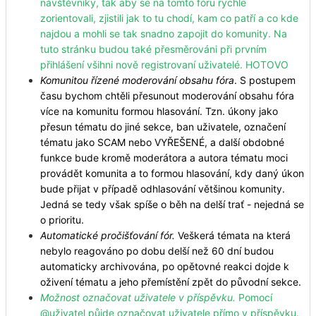
návštěvníky, tak aby se na tomto fóru rychle
zorientovali, zjistili jak to tu chodí, kam co patří a co kde
najdou a mohli se tak snadno zapojit do komunity. Na
tuto stránku budou také přesměrováni při prvním
přihlášení všihni nově registrovaní uživatelé. HOTOVO
Komunitou řízené moderování obsahu fóra
. S postupem
času bychom chtěli přesunout moderování obsahu fóra
více na komunitu formou hlasování. Tzn. úkony jako
přesun tématu do jiné sekce, ban uživatele, označení
tématu jako SCAM nebo VYŘEŠENÉ, a další obdobné
funkce bude kromě moderátora a autora tématu moci
provádět komunita a to formou hlasování, kdy daný úkon
bude přijat v případě odhlasování většinou komunity.
Jedná se tedy však spíše o běh na delší trať - nejedná se
o prioritu.
Automatické pročišťování fór.
Veškerá témata na která
nebylo reagováno po dobu delší než 60 dní budou
automaticky archivována, po opětovné reakci dojde k
oživení tématu a jeho přemístění zpět do původní sekce.
Možnost označovat uživatele v příspěvku.
Pomocí
@uživatel půjde označovat uživatele přímo v příspěvku.