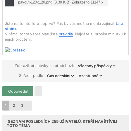
payout-120x120.png (3.39 KiB) Zobrazeno 11147 x
Jste na tomto fóru poprvé? Pak by vás možná mohla zajímat
tato
stránka
.
V rámci tohoto fóra platí jistá
pravidla
. Najděte si prosím minutku k
jejich pročtení.
Zobrazit příspěvky za předchozí:
Seřadit podle
Odpovědět
1
2
3
SEZNAM POSLEDNÍCH
255
UŽIVATELŮ, KTEŘÍ NAVŠTÍVILI
TOTO TÉMA