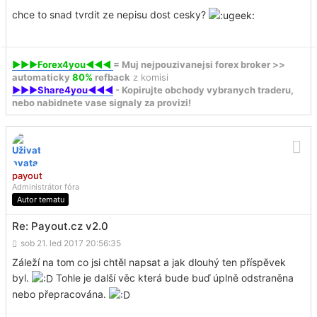
chce to snad tvrdit ze nepisu dost cesky?
►►►Forex4you◄◄◄
= Muj nejpouzivanejsi forex broker >>
automaticky
80%
refback
z komisi
►►►Share4you◄◄◄
- Kopirujte obchody vybranych traderu,
nebo nabidnete vase signaly za provizi!
payout
Administrátor fóra
Autor tematu
Re: Payout.cz v2.0
sob 21. led 2017 20:56:35
Záleží na tom co jsi chtěl napsat a jak dlouhý ten příspěvek
byl.
Tohle je další věc která bude buď úplně odstraněna
nebo přepracována.