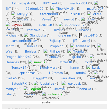
Aathivithyah
(1),
BBOTrent
(3),
marboh351
(1),
TnT
(14),
22zdenio22
(1),
TiborAlMalik
(1),
master007
(1),
MikyLy
(1),
Stefan8888
(1),
pisisin
(2),
elis09
(1),
miloscz
(2),
Vawa2
(1),
newpt
(1),
voshi
(3),
payout
(355),
strachan
(1),
petr.novotny
(1),
Kreur
(3),
xdatalive
(2),
TuxCZ
(1),
kuuba22
(1),
Michael
(1),
Standovka
(1),
grexrinn
(1),
peto9110
(1),
samsonbronislav
(1),
Zojko@
(1),
jiří.novotný
(1),
storm
(1),
bubula
(1),
Prophion
(1),
tomisekc
(2),
Wire
(1),
Beňisss
(1),
Phillipe
(9),
Tronda
(1),
Dragon_Rider242
(25),
FlaneCZ
(2),
grabo
(15),
Herakles
(33),
neexus
(3),
Cortez18
(1),
tom45
(1),
Toncek84
(2),
BloodyMary
(2),
hanny
(1),
kajak
(3),
kaprthomas
(2),
112tomas
(3),
tonda2
(2),
martin5
(13),
ShaggyXO
(1),
marekfleisi
(1),
jana
(3),
SatoshiFX
(3),
Alastaircz
(2),
leakpeak
(3),
markys
(3),
Legend
(1),
Jimmysil
(2),
bobalka
(1),
lahy
(1),
x.misty
(1),
wolverine
(3)