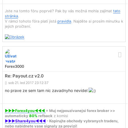
Jste na tomto fóru poprvé? Pak by vás možná mohla zajímat
tato
stránka
.
V rámci tohoto fóra platí jistá
pravidla
. Najděte si prosím minutku k
jejich pročtení.
Forex3000
Re: Payout.cz v2.0
sob 21. led 2017 23:12:37
no prave ze sem tam nic zavadnyho nevidel
►►►Forex4you◄◄◄
= Muj nejpouzivanejsi forex broker >>
automaticky
80%
refback
z komisi
►►►Share4you◄◄◄
- Kopirujte obchody vybranych traderu,
nebo nabidnete vase signaly za provizi!