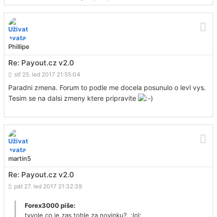
Phillipe
Re: Payout.cz v2.0
stř 25. led 2017 21:55:04
Paradni zmena. Forum to podle me docela posunulo o levl vys.
Tesim se na dalsi zmeny ktere pripravite
martin5
Re: Payout.cz v2.0
pát 27. led 2017 21:32:39
Forex3000 píše:
tyvole co je zas tohle za novinku? :lol: