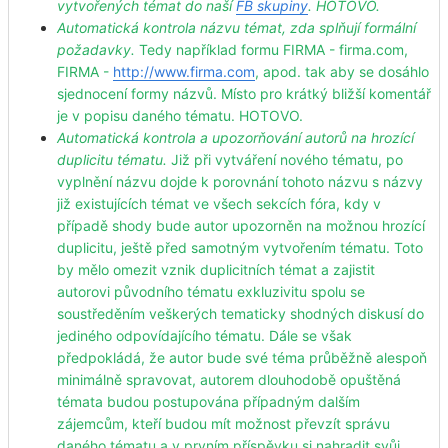
vytvořených témat do naší
FB skupiny
. HOTOVO.
Automatická kontrola názvu témat, zda splňují formální
požadavky.
Tedy například formu FIRMA - firma.com,
FIRMA -
http://www.firma.com
, apod. tak aby se dosáhlo
sjednocení formy názvů. Místo pro krátký bližší komentář
je v popisu daného tématu. HOTOVO.
Automatická kontrola a upozorňování autorů na hrozící
duplicitu tématu.
Již při vytváření nového tématu, po
vyplnění názvu dojde k porovnání tohoto názvu s názvy
již existujících témat ve všech sekcích fóra, kdy v
případě shody bude autor upozorněn na možnou hrozící
duplicitu, ještě před samotným vytvořením tématu. Toto
by mělo omezit vznik duplicitních témat a zajistit
autorovi původního tématu exkluzivitu spolu se
soustředěním veškerých tematicky shodných diskusí do
jediného odpovídajícího tématu. Dále se však
předpokládá, že autor bude své téma průběžně alespoň
minimálně spravovat, autorem dlouhodobě opuštěná
témata budou postupována případným dalším
zájemcům, kteří budou mít možnost převzít správu
daného tématu a v prvním příspěvku si nahradit svůj