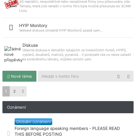
Již neplatící, nespolehlivé nebo nezajímavé firmy jsou přesouvány zde.
Témata, která jste nenašli v tomto fóru byla možná přesunuta do SCAM
Listu.
HYIP Monitory
Veškeré diskuse ohledně HYIP Monitorů spadá sem...
Diskuse
Obecná diskuse k tématům týkajícím se investičních fondů, HYIPů,
cyklerů, doublerů, matrixů, pyramid... V podstatě vše co nelze zařadit
ke konkrétnímu tématu, můžete umístit sem.
Nové téma
1
2
Oznámení
Globální oznámení
Foreign language speaking members - PLEASE READ
THIS BEFORE POSTING