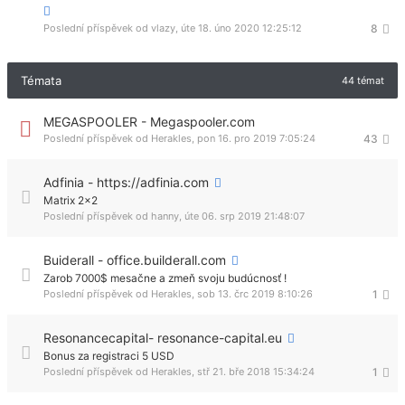
Poslední příspěvek od
vlazy
,
úte 18. úno 2020 12:25:12
8
Témata
44 témat
MEGASPOOLER - Megaspooler.com
Poslední příspěvek od
Herakles
,
pon 16. pro 2019 7:05:24
43
Adfinia - https://adfinia.com
Matrix 2x2
Poslední příspěvek od
hanny
,
úte 06. srp 2019 21:48:07
Buiderall - office.builderall.com
Zarob 7000$ mesačne a zmeň svoju budúcnosť !
Poslední příspěvek od
Herakles
,
sob 13. črc 2019 8:10:26
1
Resonancecapital- resonance-capital.eu
Bonus za registraci 5 USD
Poslední příspěvek od
Herakles
,
stř 21. bře 2018 15:34:24
1