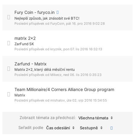
Fury Coin - furyco.in
Nejlepší způsob, jak znásobit své BTC!
Poslední příspěvek od
FuryCoin
,
pát 16. pro 2016 9:02:28
matrix 2x2
ZarFund SK
Poslední příspěvek od
kryznik
,
pon 07. lis 2016 16:32:13
Zarfund - Matrix
Matrix 2x2, který dělá měsíční rentu
Poslední příspěvek od
Mikecz
,
ned 06. lis 2016 0:35:23
Team Millionaire/4 Corners Alliance Group program
Matrix
Poslední příspěvek od
mishalov
,
úte 02. srp 2016 15:34:55
Zobrazit témata za předchozí:
Všechna témata
Seřadit podle
Čas odeslání
Sestupně