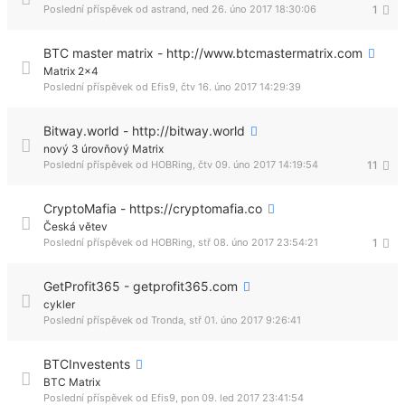
Poslední příspěvek od
astrand
,
ned 26. úno 2017 18:30:06
1
BTC master matrix - http://www.btcmastermatrix.com
Matrix 2x4
Poslední příspěvek od
Efis9
,
čtv 16. úno 2017 14:29:39
Bitway.world - http://bitway.world
nový 3 úrovňový Matrix
Poslední příspěvek od
HOBRing
,
čtv 09. úno 2017 14:19:54
11
CryptoMafia - https://cryptomafia.co
Česká větev
Poslední příspěvek od
HOBRing
,
stř 08. úno 2017 23:54:21
1
GetProfit365 - getprofit365.com
cykler
Poslední příspěvek od
Tronda
,
stř 01. úno 2017 9:26:41
BTCInvestents
BTC Matrix
Poslední příspěvek od
Efis9
,
pon 09. led 2017 23:41:54