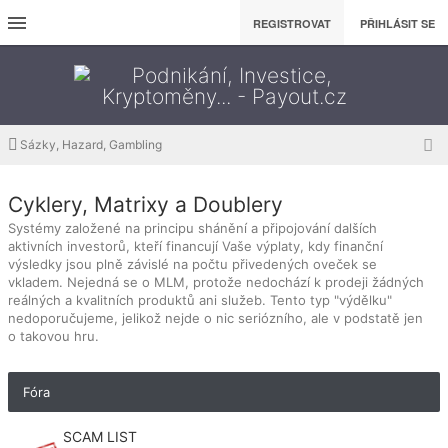
REGISTROVAT
PŘIHLÁSIT SE
Sázky, Hazard, Gambling
Cyklery, Matrixy a Doublery
Systémy založené na principu shánění a připojování dalších
aktivních investorů, kteří financují Vaše výplaty, kdy finanční
výsledky jsou plně závislé na počtu přivedených oveček se
vkladem. Nejedná se o MLM, protože nedochází k prodeji žádných
reálných a kvalitních produktů ani služeb. Tento typ "výdělku"
nedoporučujeme, jelikož nejde o nic seriózního, ale v podstatě jen
o takovou hru.
Fóra
SCAM LIST