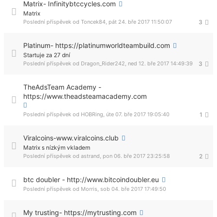
Matrix- Infinitybtccycles.com
Matrix
Poslední příspěvek od
Toncek84
,
pát 24. bře 2017 11:50:07
3
Platinum- https://platinumworldteambuild.com
Startuje za 27 dní
Poslední příspěvek od
Dragon_Rider242
,
ned 12. bře 2017 14:49:39
3
TheAdsTeam Academy -
https://www.theadsteamacademy.com
Poslední příspěvek od
HOBRing
,
úte 07. bře 2017 19:05:40
1
Viralcoins-www.viralcoins.club
Matrix s nízkým vkladem
Poslední příspěvek od
astrand
,
pon 06. bře 2017 23:25:58
2
btc doubler - http://www.bitcoindoubler.eu
Poslední příspěvek od
Morris
,
sob 04. bře 2017 17:49:50
My trusting- https://mytrusting.com