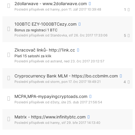
2dollarwave - www.2dollarwave.com
Poslední příspěvek od
hanny
,
pon 11. zář 2017 10:39:48
1
100BTC EZY-1000BTCezy.com
Bonus za registraci 1 BTC
Poslední příspěvek od
Standovka
,
stř 26. črc 2017 17:33:06
5
Zkracovač linků- http://1ink.cc
Platí 15 satoshi za klik
Poslední příspěvek od
astrand
,
ned 23. črc 2017 20:12:57
Cryprocurrency Bank MLM - https://bo.ccbmlm.com
Poslední příspěvek od
storm
,
pon 17. črc 2017 19:49:21
4
MCPA,MPA-mypayingcryptoads.com
Poslední příspěvek od
d3sty
,
úte 25. dub 2017 21:56:54
Matrix - https://www.infinitybtc.com
Poslední příspěvek od
hanny
,
stř 29. bře 2017 14:13:40