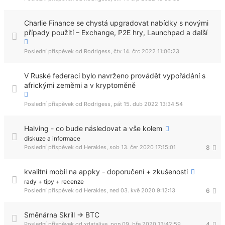
Charlie Finance se chystá upgradovat nabídky s novými
případy použití – Exchange, P2E hry, Launchpad a další
Poslední příspěvek od
Rodrigess
,
čtv 14. črc 2022 11:06:23
V Ruské federaci bylo navrženo provádět vypořádání s
africkými zeměmi a v kryptoměně
Poslední příspěvek od
Rodrigess
,
pát 15. dub 2022 13:34:54
Halving - co bude následovat a vše kolem
diskuze a informace
Poslední příspěvek od
Herakles
,
sob 13. čer 2020 17:15:01
8
kvalitní mobil na appky - doporučení + zkušenosti
rady + tipy + recenze
Poslední příspěvek od
Herakles
,
ned 03. kvě 2020 9:12:13
6
Směnárna Skrill -> BTC
Poslední příspěvek od
xdatalive
,
pon 09. bře 2020 13:42:59
4