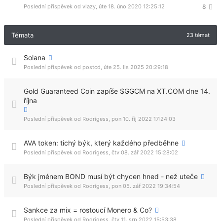
Poslední příspěvek od
vlazy
,
úte 18. úno 2020 12:25:12
8
Témata
23 témat
Solana
Poslední příspěvek od
postcd
,
úte 25. lis 2025 20:29:18
Gold Guaranteed Coin zapíše $GGCM na XT.COM dne 14.
října
Poslední příspěvek od
Rodrigess
,
pon 10. říj 2022 17:24:03
AVA token: tichý býk, který každého předběhne
Poslední příspěvek od
Rodrigess
,
čtv 08. zář 2022 15:28:02
Býk jménem BOND musí být chycen hned - než uteče
Poslední příspěvek od
Rodrigess
,
pon 05. zář 2022 19:34:54
Sankce za mix = rostoucí Monero & Co?
Poslední příspěvek od
Rodrigess
,
čtv 11. srp 2022 15:53:38