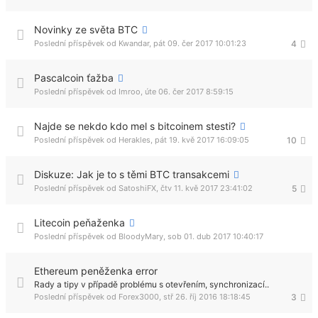
Novinky ze světa BTC
Poslední příspěvek od
Kwandar
,
pát 09. čer 2017 10:01:23
4
Pascalcoin ťažba
Poslední příspěvek od
Imroo
,
úte 06. čer 2017 8:59:15
Najde se nekdo kdo mel s bitcoinem stesti?
Poslední příspěvek od
Herakles
,
pát 19. kvě 2017 16:09:05
10
Diskuze: Jak je to s těmi BTC transakcemi
Poslední příspěvek od
SatoshiFX
,
čtv 11. kvě 2017 23:41:02
5
Litecoin peňaženka
Poslední příspěvek od
BloodyMary
,
sob 01. dub 2017 10:40:17
Ethereum peněženka error
Rady a tipy v případě problému s otevřením, synchronizací..
Poslední příspěvek od
Forex3000
,
stř 26. říj 2016 18:18:45
3