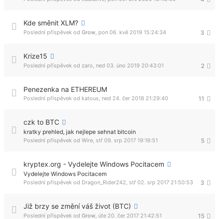
Kde směnit XLM?
Poslední příspěvek od
Grow
,
pon 06. kvě 2019 15:24:34
3
Krize15
Poslední příspěvek od
zaro
,
ned 03. úno 2019 20:43:01
2
Penezenka na ETHEREUM
Poslední příspěvek od
katous
,
ned 24. čer 2018 21:29:40
11
czk to BTC
kratky prehled, jak nejlepe sehnat bitcoin
Poslední příspěvek od
Wire
,
stř 09. srp 2017 19:16:51
5
kryptex.org - Vydelejte Windows Pocitacem
Vydelejte Windows Pocitacem
Poslední příspěvek od
Dragon_Rider242
,
stř 02. srp 2017 21:50:53
3
Již brzy se změní váš život (BTC)
Poslední příspěvek od
Grow
,
úte 20. čer 2017 21:42:51
15