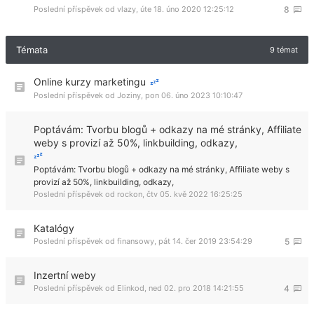
Poslední příspěvek od
vlazy
,
úte 18. úno 2020 12:25:12
8
Témata
9 témat
Online kurzy marketingu
Poslední příspěvek od
Joziny
,
pon 06. úno 2023 10:10:47
Poptávám: Tvorbu blogů + odkazy na mé stránky, Affiliate
weby s provizí až 50%, linkbuilding, odkazy,
Poptávám: Tvorbu blogů + odkazy na mé stránky, Affiliate weby s
provizí až 50%, linkbuilding, odkazy,
Poslední příspěvek od
rockon
,
čtv 05. kvě 2022 16:25:25
Katalógy
Poslední příspěvek od
finansowy
,
pát 14. čer 2019 23:54:29
5
Inzertní weby
Poslední příspěvek od
Elinkod
,
ned 02. pro 2018 14:21:55
4