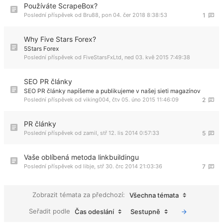
Používáte ScrapeBox?
Poslední příspěvek od
Bru88
,
pon 04. čer 2018 8:38:53
1
Why Five Stars Forex?
5Stars Forex
Poslední příspěvek od
FiveStarsFxLtd
,
ned 03. kvě 2015 7:49:38
SEO PR články
SEO PR články napíšeme a publikujeme v našej sieti magazínov
Poslední příspěvek od
viking004
,
čtv 05. úno 2015 11:46:09
2
PR články
Poslední příspěvek od
zamil
,
stř 12. lis 2014 0:57:33
5
Vaše oblíbená metoda linkbuildingu
Poslední příspěvek od
libje
,
stř 30. črc 2014 21:03:36
7
Zobrazit témata za předchozí:
Všechna témata
Seřadit podle
Čas odeslání
Sestupně