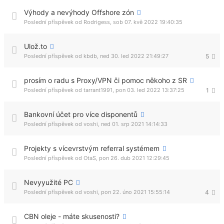
Výhody a nevýhody Offshore zón
Poslední příspěvek od
Rodrigess
,
sob 07. kvě 2022 19:40:35
Ulož.to
Poslední příspěvek od
kbdb
,
ned 30. led 2022 21:49:27
5
prosím o radu s Proxy/VPN či pomoc někoho z SR
Poslední příspěvek od
tarrant1991
,
pon 03. led 2022 13:37:25
1
Bankovní účet pro více disponentů
Poslední příspěvek od
voshi
,
ned 01. srp 2021 14:14:33
Projekty s vícevrstvým referral systémem
Poslední příspěvek od
OtaS
,
pon 26. dub 2021 12:29:45
Nevyyužité PC
Poslední příspěvek od
voshi
,
pon 22. úno 2021 15:55:14
4
CBN oleje - máte skusenosti?