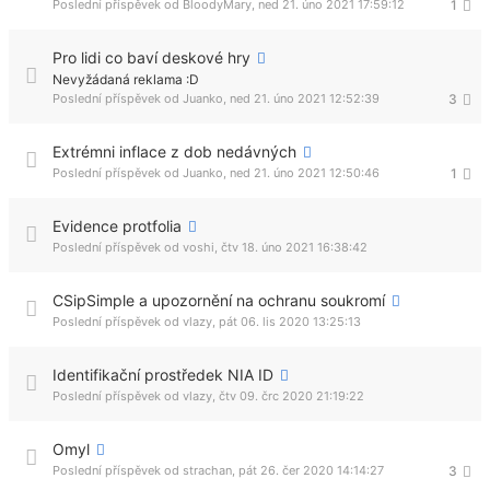
Poslední příspěvek od
BloodyMary
,
ned 21. úno 2021 17:59:12
1
Pro lidi co baví deskové hry
Nevyžádaná reklama :D
Poslední příspěvek od
Juanko
,
ned 21. úno 2021 12:52:39
3
Extrémni inflace z dob nedávných
Poslední příspěvek od
Juanko
,
ned 21. úno 2021 12:50:46
1
Evidence protfolia
Poslední příspěvek od
voshi
,
čtv 18. úno 2021 16:38:42
CSipSimple a upozornění na ochranu soukromí
Poslední příspěvek od
vlazy
,
pát 06. lis 2020 13:25:13
Identifikační prostředek NIA ID
Poslední příspěvek od
vlazy
,
čtv 09. črc 2020 21:19:22
Omyl
Poslední příspěvek od
strachan
,
pát 26. čer 2020 14:14:27
3