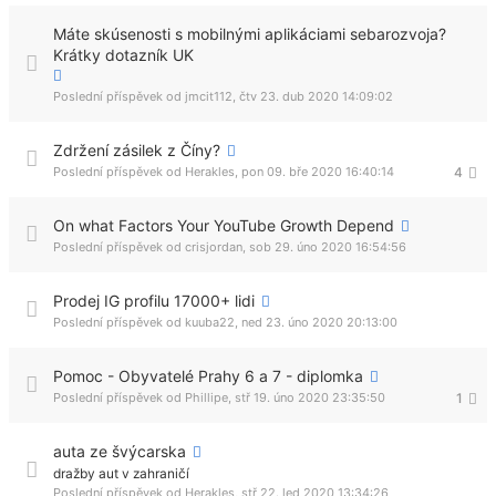
Máte skúsenosti s mobilnými aplikáciami sebarozvoja?
Krátky dotazník UK
Poslední příspěvek od
jmcit112
,
čtv 23. dub 2020 14:09:02
Zdržení zásilek z Číny?
Poslední příspěvek od
Herakles
,
pon 09. bře 2020 16:40:14
4
On what Factors Your YouTube Growth Depend
Poslední příspěvek od
crisjordan
,
sob 29. úno 2020 16:54:56
Prodej IG profilu 17000+ lidi
Poslední příspěvek od
kuuba22
,
ned 23. úno 2020 20:13:00
Pomoc - Obyvatelé Prahy 6 a 7 - diplomka
Poslední příspěvek od
Phillipe
,
stř 19. úno 2020 23:35:50
1
auta ze švýcarska
dražby aut v zahraničí
Poslední příspěvek od
Herakles
,
stř 22. led 2020 13:34:26