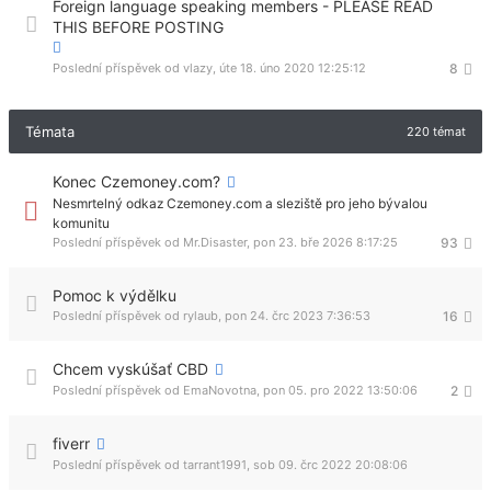
Foreign language speaking members - PLEASE READ
THIS BEFORE POSTING
Poslední příspěvek od
vlazy
,
úte 18. úno 2020 12:25:12
8
Témata
220 témat
Konec Czemoney.com?
Nesmrtelný odkaz Czemoney.com a sleziště pro jeho bývalou
komunitu
Poslední příspěvek od
Mr.Disaster
,
pon 23. bře 2026 8:17:25
93
Pomoc k výdělku
Poslední příspěvek od
rylaub
,
pon 24. črc 2023 7:36:53
16
Chcem vyskúšať CBD
Poslední příspěvek od
EmaNovotna
,
pon 05. pro 2022 13:50:06
2
fiverr
Poslední příspěvek od
tarrant1991
,
sob 09. črc 2022 20:08:06