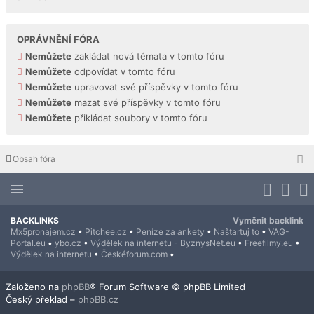
OPRÁVNĚNÍ FÓRA
Nemůžete
zakládat nová témata v tomto fóru
Nemůžete
odpovídat v tomto fóru
Nemůžete
upravovat své příspěvky v tomto fóru
Nemůžete
mazat své příspěvky v tomto fóru
Nemůžete
přikládat soubory v tomto fóru
Obsah fóra
BACKLINKS
Vyměnit backlink
Mx5pronajem.cz
•
Pitchee.cz
•
Peníze za ankety
•
Naštartuj to
•
VAG-
Portal.eu
•
ybo.cz
•
Výdělek na internetu - ByznysNet.eu
•
Freefilmy.eu
•
Výdělek na internetu
•
Českéforum.com
•
Založeno na
phpBB
® Forum Software © phpBB Limited
Český překlad –
phpBB.cz