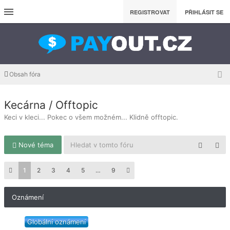
REGISTROVAT
PŘIHLÁSIT SE
Obsah fóra
Kecárna / Offtopic
Keci v kleci... Pokec o všem možném... Klidně offtopic.
Nové téma
1
2
3
4
5
…
9
Oznámení
Globální oznámení