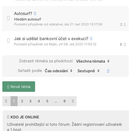
Autosurf?
Hledám autosurf
Poslední příspěvek od
xdatalive
,
úte 21. led 2020 13:17:56
2
Jak si udělat bankovní účet v exekuci?
Poslední příspěvek od
Majki
,
stř 08. led 2020 11:05:12
8
Zobrazit témata za předchozí:
Všechna témata
Seřadit podle
Čas odeslání
Sestupně
Nové téma
1
2
3
4
5
…
9
KDO JE ONLINE
Uživatelé prohlížející si toto fórum: Žádní registrovaní uživatelé
a 1 host