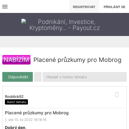
REGISTROVAT
PŘIHLÁSIT SE
NABÍZÍM
Placené průzkumy pro Mobrog
Odpovědět
Roddick92
Autor tematu
Placené průzkumy pro Mobrog
úte 15. lis 2022 18:18:16
Dobrý den,