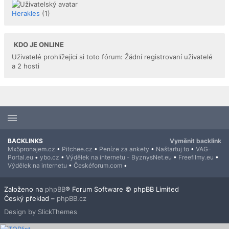
Herakles
(1)
KDO JE ONLINE
Uživatelé prohlížející si toto fórum: Žádní registrovaní uživatelé
a 2 hosti
BACKLINKS
Vyměnit backlink
Mx5pronajem.cz
•
Pitchee.cz
•
Peníze za ankety
•
Naštartuj to
•
VAG-
Portal.eu
•
ybo.cz
•
Výdělek na internetu - ByznysNet.eu
•
Freefilmy.eu
•
Výdělek na internetu
•
Českéforum.com
•
Založeno na
phpBB
® Forum Software © phpBB Limited
Český překlad –
phpBB.cz
Design by SlickThemes