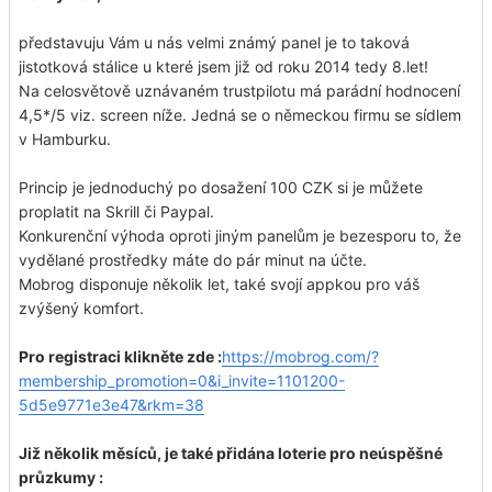
představuju Vám u nás velmi známý panel je to taková
jistotková stálice u které jsem již od roku 2014 tedy 8.let!
Na celosvětově uznávaném trustpilotu má parádní hodnocení
4,5*/5 viz. screen níže. Jedná se o německou firmu se sídlem
v Hamburku.
Princip je jednoduchý po dosažení 100 CZK si je můžete
proplatit na Skrill či Paypal.
Konkurenční výhoda oproti jiným panelům je bezesporu to, že
vydělané prostředky máte do pár minut na účte.
Mobrog disponuje několik let, také svojí appkou pro váš
zvýšený komfort.
Pro registraci klikněte zde :
https://mobrog.com/?
membership_promotion=0&i_invite=1101200-
5d5e9771e3e47&rkm=38
Již několik měsíců, je také přidána loterie pro neúspěšné
průzkumy :