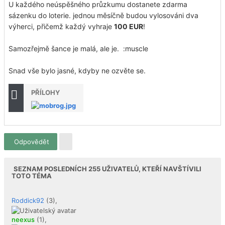
U každého neúspěšného průzkumu dostanete zdarma
sázenku do loterie. jednou měsíčně budou vylosováni dva
výherci, přičemž každý vyhraje
100 EUR
!
Samozřejmě šance je malá, ale je. :muscle
Snad vše bylo jasné, kdyby ne ozvěte se.
PŘÍLOHY
Odpovědět
SEZNAM POSLEDNÍCH
255
UŽIVATELŮ, KTEŘÍ NAVŠTÍVILI
TOTO TÉMA
Roddick92
(3),
neexus
(1),