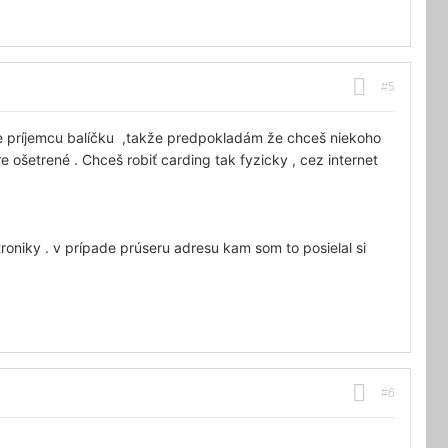
#5
ie príjemcu balíčku ,takže predpokladám že chceš niekoho
e ošetrené . Chceš robiť carding tak fyzicky , cez internet
oniky . v prípade prúseru adresu kam som to posielal si
#6