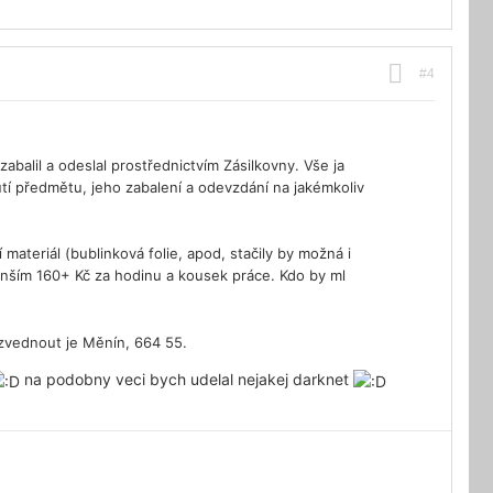
#4
balil a odeslal prostřednictvím Zásilkovny. Vše ja
í předmětu, jeho zabalení a odevzdání na jakémkoliv
materiál (bublinková folie, apod, stačily by možná i
enším 160+ Kč za hodinu a kousek práce. Kdo by ml
yzvednout je Měnín, 664 55.
na podobny veci bych udelal nejakej darknet