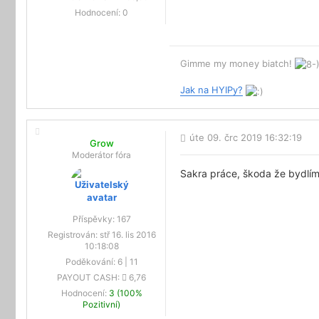
Hodnocení:
0
Gimme my money biatch!
Jak na HYIPy?
úte 09. črc 2019 16:32:19
Grow
Moderátor fóra
Sakra práce, škoda že bydlím
Příspěvky:
167
Registrován:
stř 16. lis 2016
10:18:08
Poděkování:
6
|
11
PAYOUT CASH:
6,76
Hodnocení:
3 (100%
Pozitivní)