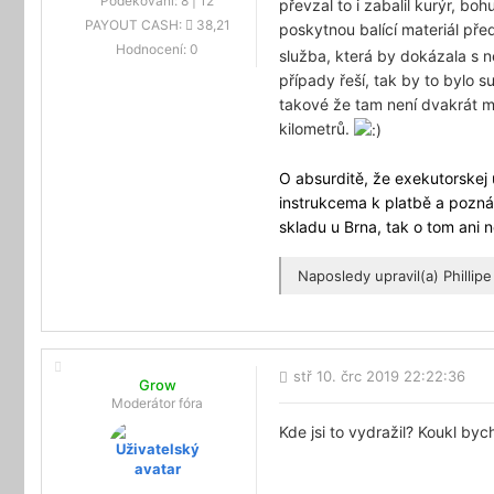
Poděkování:
8
|
12
převzal to i zabalil kurýr, bo
PAYOUT CASH:
38,21
poskytnou balící materiál před
Hodnocení:
0
služba, která by dokázala s
případy řeší, tak by to bylo s
takové že tam není dvakrát mo
kilometrů.
O absurditě, že exekutorskej 
instrukcema k platbě a pozn
skladu u Brna, tak o tom ani
Naposledy upravil(a)
Phillipe
stř 10. črc 2019 22:22:36
Grow
Moderátor fóra
Kde jsi to vydražil? Koukl byc