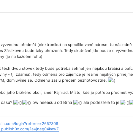
yzvednul předmět (elektroniku) na specifikované adrese, tu následně za
es Zásilkovnu bude taky uhrazená. Tedy skutečně jde pouze o vyzvednut
ny (je na každém rohu).
z těch dvou stovek tedy bude potřeba sehnat jen nějakou krabici a balící 
viny - tj. zdarma), tedy odměna pro zájemce je reálně nějakých přinejm
 PM, domluvíme se. Odměnu zašlu předem bezhotovostně.
ebo jeho blízkého okolí, směr Rajhrad. Místo, kde je potřeba předmět v
t času?
bw neeesuu od Brna
ale podezřelé to je
ecoin.com/login?referer=2657306
.publish0x.com/?a=jneg04kawZ