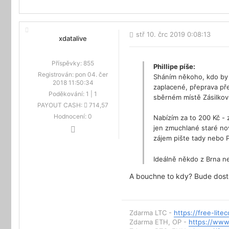
stř 10. črc 2019 0:08:13
xdatalive
Příspěvky:
855
Phillipe píše:
Registrován:
pon 04. čer
Sháním někoho, kdo by v
2018 11:50:34
zaplacené, přeprava př
Poděkování:
1
|
1
sběrném místě Zásilkov
PAYOUT CASH:
714,57
Hodnocení:
0
Nabízím za to 200 Kč - 
jen zmuchlané staré no
zájem pište tady nebo
Ideálně někdo z Brna n
A bouchne to kdy? Bude dos
Zdarma LTC -
https://free-lit
Zdarma ETH, OP -
https://www