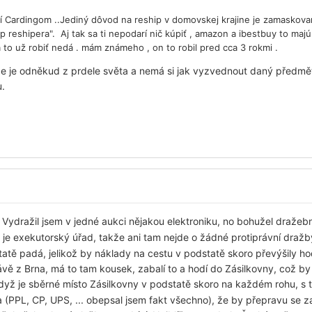
í Cardingom ..Jediný dôvod na reship v domovskej krajine je zamaskova
p reshipera". Aj tak sa ti nepodarí nič kúpiť , amazon a ibestbuy to maj
a to už robiť nedá . mám známeho , on to robil pred cca 3 rokmi .
ipe je odněkud z prdele světa a nemá si jak vyzvednout daný předm
u.
Vydražil jsem v jedné aukci nějakou elektroniku, no bohužel draže
je exekutorský úřad, takže ani tam nejde o žádné protiprávní draž
atě padá, jelikož by náklady na cestu v podstatě skoro převýšily ho
vě z Brna, má to tam kousek, zabalí to a hodí do Zásilkovny, což by
yž je sběrné místo Zásilkovny v podstatě skoro na každém rohu, s
(PPL, CP, UPS, ... obepsal jsem fakt všechno), že by přepravu se zab