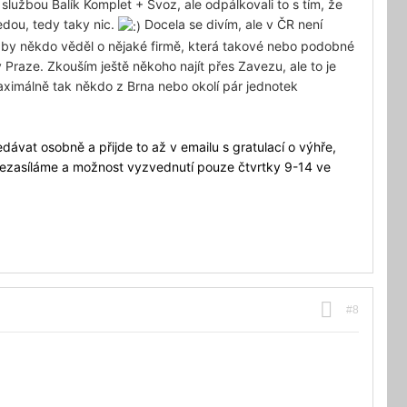
 službou Balík Komplet + Svoz, ale odpálkovali to s tím, že
jedou, tedy taky nic.
Docela se divím, ale v ČR není
by někdo věděl o nějaké firmě, která takové nebo podobné
v Praze. Zkouším ještě někoho najít přes Zavezu, ale to je
aximálně tak někdo z Brna nebo okolí pár jednotek
dávat osobně a přijde to až v emailu s gratulací o výhře,
ezasíláme a možnost vyzvednutí pouze čtvrtky 9-14 ve
#8