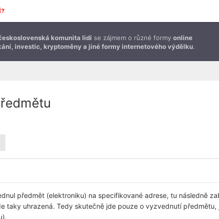
É?
československá komunita lidí
se zájmem o různé formy
online
ání, investic, kryptoměny a jiné formy internetového výdělku
.
předmětu
ul předmět (elektroniku) na specifikované adrese, tu následně zabal
e taky uhrazená. Tedy skutečně jde pouze o vyzvednutí předmětu, 
u).