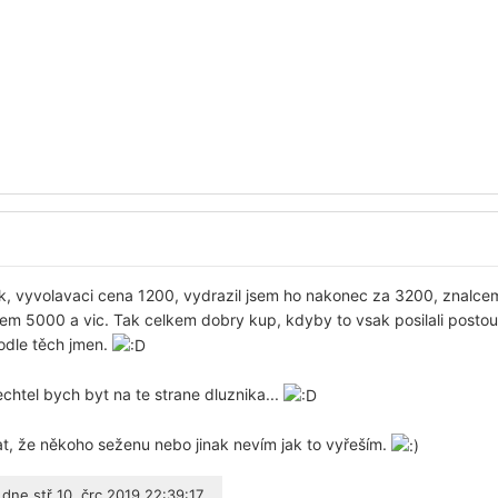
k, vyvolavaci cena 1200, vydrazil jsem ho nakonec za 3200, znalce
m 5000 a vic. Tak celkem dobry kup, kdyby to vsak posilali postou a
odle těch jmen.
nechtel bych byt na te strane dluznika...
, že někoho seženu nebo jinak nevím jak to vyřeším.
dne stř 10. črc 2019 22:39:17.