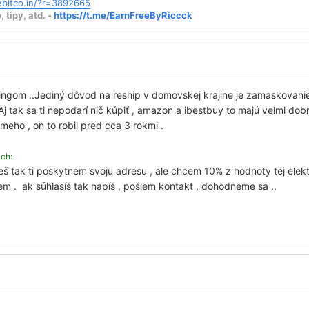
eebitco.in/?r=3892665
tipy, atd. -
https://t.me/EarnFreeByRiccck
ingom ..Jediný dôvod na reship v domovskej krajine je zamaskovan
j tak sa ti nepodarí nič kúpiť , amazon a ibestbuy to majú velmi dobr
meho , on to robil pred cca 3 rokmi .
ách:
 tak ti poskytnem svoju adresu , ale chcem 10% z hodnoty tej elektr
m . ak súhlasíš tak napíš , pošlem kontakt , dohodneme sa ..