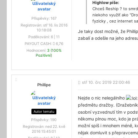
Highlow píše:
Chceš Reship ? to smrd
niekoho využiť ako "Dro
Příspěvky:
167
fyzicky , cez internet s
Registrován:
stř 16. lis 2016
10:18:08
Je taky dost možné, že Phill
Poděkování:
6
|
11
zabalí a odešle na jeho adres
PAYOUT CASH:
6,76
Hodnocení:
3 (100%
Pozitivní)
stř 10. črc 2019 22:00:46
Phillipe
Nejde o nic nelegálního
předmětu dražby. (Dražebník 
Autor tematu
osobní vyzvednutí tím v podst
někomu plnou moc, kdo je prá
Příspěvky:
190
možní spíš i mnohem méně, kd
Registrován:
ned 22. kvě
2016 15:45:01
nějak domluvit s přepravcema 