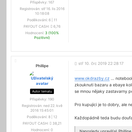
Příspěvky:
167
Registrován:
stř 16. lis 2016
10:18:08
Poděkování:
6
|
11
PAYOUT CASH:
6,76
Hodnocení:
3 (100%
Pozitivní)
stř 10. črc 2019 22:28:17
Phillipe
www.okdrazby.cz
... noteboo
zkouknuti bazaru a ebaye kole
se mnou nějaky zastavarny p
Autor tematu
Příspěvky:
190
Pro kupujici je to dobry, ale 
Registrován:
ned 22. kvě
2016 15:45:01
Poděkování:
8
|
12
Každopádně teda budu doufat
PAYOUT CASH:
38,21
Hodnocení:
0
Naposledy upravil(a)
Phillipe