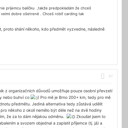
nie príjemcu balíčku ,takže predpokladám že chceš
ú velmi dobre ošetrené . Chceš robiť carding tak
ět, proto shání někoho, kdo předmět vyzvedne, následně
#7
bník z organizačních důvodů umožňuje pouze osobní převzetí
by nebo buhví co
) Pro mě je Brno 200+ km, tedy pro mě
dnotu předmětu. Jediná alternativa tedy zůstává udělit
 pro někoho z okolí nemělo být déle než na dvě hodiny
 tím, že za to dám nějakou odměnu.
Zkoušel jsem to
alením a svozem objednal a zaplatil příjemce (tj. já) a