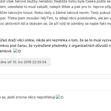
hužel však takové služby nenabízí. Nejblíže tomu byla Česká pošta se
em, odesílatel to musí zabalit, nalepit štítek a pak pro to teprve při
 něčím takovým hnout. Nebo tedy o žádné takové nevím. Tedy pokud 
uper. Třeba jsem zkoušel i MyTimi, ty dělají něco podobného, ale jen 
c aktivních lidí a obávám se, že při výši té odměny se najde fakt m
úřad draží věci online, nikde ani nezmínka o tom, že se to musí vyzve
ámkou pod čarou, že vydražené předměty z organizačních důvodů n
 nemluvě.
dne stř 10. črc 2019 22:25:24.
h se, jestli zrovna něco nepotřebuji