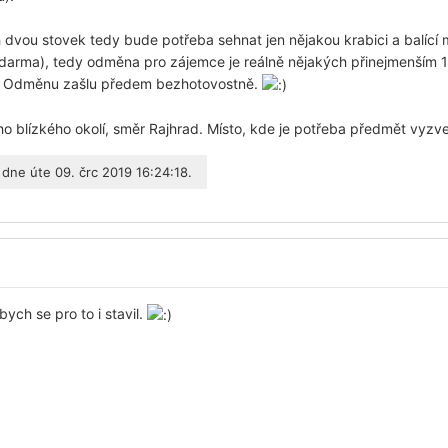
 dvou stovek tedy bude potřeba sehnat jen nějakou krabici a balící ma
 zdarma), tedy odměna pro zájemce je reálně nějakých přinejmenším 
. Odměnu zašlu předem bezhotovostně.
ho blízkého okolí, směr Rajhrad. Místo, kde je potřeba předmět vyzv
dne úte 09. črc 2019 16:24:18.
ych se pro to i stavil.