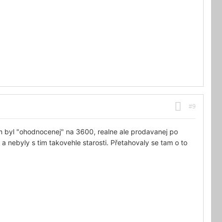
#9
m byl "ohodnocenej" na 3600, realne ale prodavanej po
 nebyly s tim takovehle starosti. Přetahovaly se tam o to