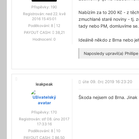
Příspěvky:
190
Nabízím za to 200 Kč - z těch
Registrován:
ned 22. kvě
zmuchlané staré noviny - tj.
2016 15:45:01
tady nebo PM, domluvíme se
Poděkování:
8
|
12
PAYOUT CASH:
38,21
Hodnocení:
0
Ideálně někdo z Brna nebo je
Naposledy upravil(a)
Phillipe
úte 09. črc 2019 16:23:20
leakpeak
Škoda nejsem od Brna. Jinak b
Příspěvky:
170
Registrován:
stř 08. úno 2017
17:33:16
Poděkování:
8
|
10
PAYOUT CASH:
86,50