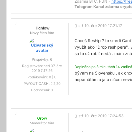
Zdarma BTC, FUN -
https://fr
Telegram Kanal zdarma crypto, 
stř 10. črc 2019 17:21:17
Highlow
Nový člen fóra
Chceš Reship ? to smrdí Card
využiť ako "Drop reshipera". A
sa to už robiť nedá . mám zná
Příspěvky:
6
Registrován:
ned 07. črc
Doplněno po 3 minutách 14 vteřin
2019 7:17:26
bývam na Slovensku , ak chceš
Poděkování:
0
|
0
nepamätám a ja o ničom nevie
PAYOUT CASH:
2,20
Hodnocení:
0
stř 10. črc 2019 17:24:53
Grow
Moderátor fóra