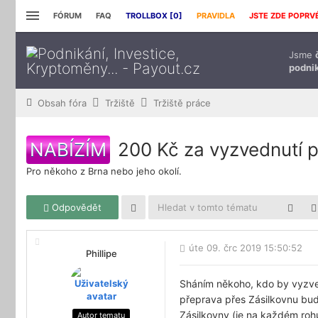
FÓRUM
FAQ
TROLLBOX [
0
]
PRAVIDLA
JSTE ZDE POPRV
Jsme
podnik
Obsah fóra
Tržiště
Tržiště práce
NABÍZÍM
200 Kč za vyzvednutí 
Pro někoho z Brna nebo jeho okolí.
Odpovědět
úte 09. črc 2019 15:50:52
Phillipe
Sháním někoho, kdo by vyzvedn
přeprava přes Zásilkovnu bud
Zásilkovny (je na každém roh
Autor tematu