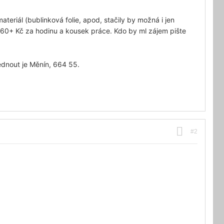
teriál (bublinková folie, apod, stačily by možná i jen
160+ Kč za hodinu a kousek práce. Kdo by ml zájem pište
ednout je Měnín, 664 55.
#2