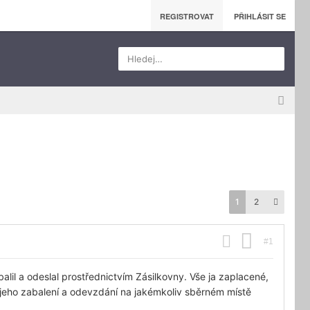
REGISTROVAT
PŘIHLÁSIT SE
Hledej…
1
2
#1
il a odeslal prostřednictvím Zásilkovny. Vše ja zaplacené,
jeho zabalení a odevzdání na jakémkoliv sběrném místě