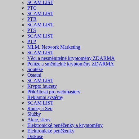
SCAM LIST
PTC
SCAM LIST
PTR
SCAM LIST
PTS
SCAM LIST
PTP
MLM, Network Marketing
SCAM LIST
Věci a nesměnitelné kryptoměny ZDARMA
Peníze a směnitelné kryptoměny ZDARMA
Soutěže
Ostatní
SCAM LIST
Krypto faucety
Příležitosti pro webmastery
Reklamní systémy
SCAM LIST
Ranky a Seo
Služby
Akce, slevy
Elektronické peněženky a kryptoměny
Elektronické peněženky
Diskuse