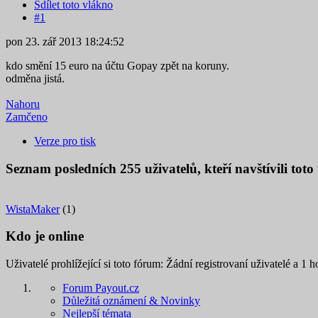
Sdílet toto vlákno
#1
pon 23. zář 2013 18:24:52
kdo smění 15 euro na účtu Gopay zpět na koruny.
odměna jistá.
Nahoru
Zamčeno
Verze pro tisk
Seznam posledních
255
uživatelů, kteří navštívili tot
WistaMaker
(1)
Kdo je online
Uživatelé prohlížející si toto fórum: Žádní registrovaní uživatelé a 1 h
Forum Payout.cz
Důležitá oznámení & Novinky
Nejlepší témata