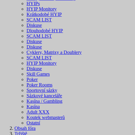
HYIPs
HYIP Monitory
Krátkodobé HYIP
SCAM LIST
Diskuse
Dlouhodobé HYIP
SCAM LIST
Diskuse
Diskuse
Cyklery, Matrixy a Doublery
SCAM LIST
HYIP Monitory
Diskuse
Skill Games
Poker
Poker Rooms
Sportovní sázky
Sázkové kanceláře
Kasína / Gambling
Kasína
Adult XXX
Koutek webmasterů
Ostatní
Obsah fóra
Tržiště