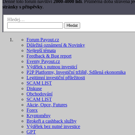
Denně toto forum navštíví
2000-4000 lidí
. Průměrná doba strávená j
stránky s příspěvky
.
Hledej…
Hledat
Forum Payout.cz
Důležitá oznámení & Novinky
Nejlepší témata
Feedback & Bug report
Eventy Payout.cz
Výdělek s nutnou investicí
P2P Platformy, Investiční tržiště, Sdílená ekonomika
Legitimní investiční příležitosti
SCAM LIST
Diskuse
Obchodování
SCAM LIST
Akcie, Opce, Futures
Forex
Kryptoměny
Brokeři a cashback služby
Výdělek bez nutné investice
GPT