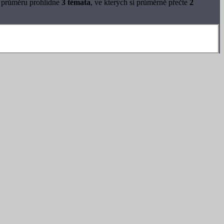
v průměru prohlídne
3 témata
, ve kterých si průměrně přečte
2