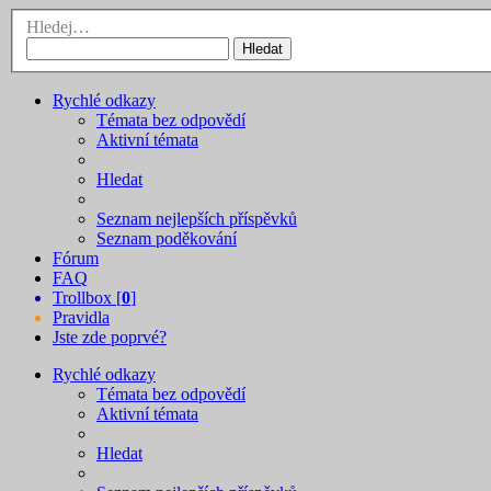
Hledej…
Hledat
Rychlé odkazy
Témata bez odpovědí
Aktivní témata
Hledat
Seznam nejlepších příspěvků
Seznam poděkování
Fórum
FAQ
Trollbox [
0
]
Pravidla
Jste zde poprvé?
Rychlé odkazy
Témata bez odpovědí
Aktivní témata
Hledat