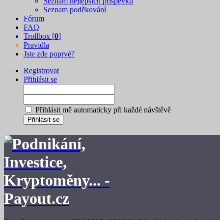
Seznam nejlepších příspěvků
Seznam poděkování
Fórum
FAQ
Trollbox [
0
]
Pravidla
Jste zde poprvé?
Registrovat
Přihlásit se
Přihlásit mě automaticky při každé návštěvě