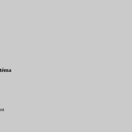
o téma
ost