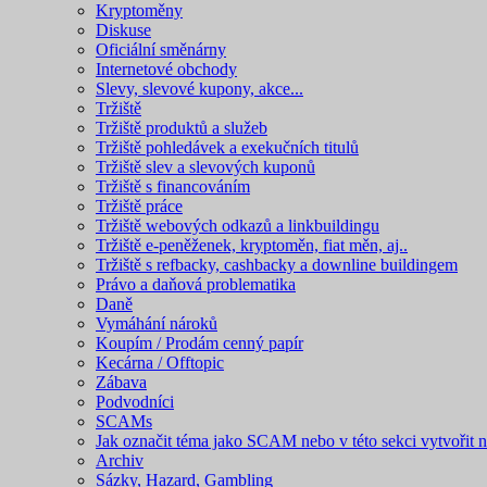
Kryptoměny
Diskuse
Oficiální směnárny
Internetové obchody
Slevy, slevové kupony, akce...
Tržiště
Tržiště produktů a služeb
Tržiště pohledávek a exekučních titulů
Tržiště slev a slevových kuponů
Tržiště s financováním
Tržiště práce
Tržiště webových odkazů a linkbuildingu
Tržiště e-peněženek, kryptoměn, fiat měn, aj..
Tržiště s refbacky, cashbacky a downline buildingem
Právo a daňová problematika
Daně
Vymáhání nároků
Koupím / Prodám cenný papír
Kecárna / Offtopic
Zábava
Podvodníci
SCAMs
Jak označit téma jako SCAM nebo v této sekci vytvořit 
Archiv
Sázky, Hazard, Gambling