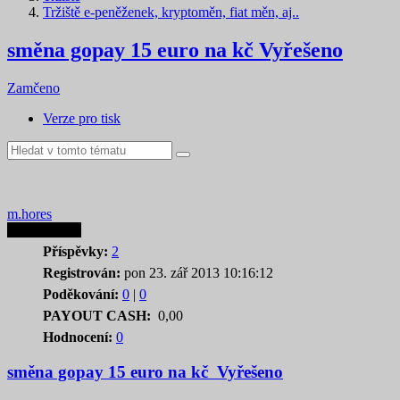
Tržiště e-peněženek, kryptoměn, fiat měn, aj..
směna gopay 15 euro na kč
Vyřešeno
Zamčeno
Verze pro tisk
m.hores
Autor tematu
Příspěvky:
2
Registrován:
pon 23. zář 2013 10:16:12
Poděkování:
0
|
0
PAYOUT CASH:
0,00
Hodnocení:
0
směna gopay 15 euro na kč
Vyřešeno