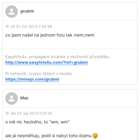
grubmi
stř 31. črc 2013 7:24:38
co jsem našel na jednom foru tak nwm,nwm
Easyhits4u, propagace stránek s možností přivýdělku
http://www.easyhits4u.com/?ref=grubmi
Pi network, crypto těžení v mobilu
https://minepi.com/grubmi
Mac
čtv 01. srp 2013 0:21:25
o mě nic hezkého, to "wm, wm"
ale já nesměňuju, jestli si nabyl toho dojmu