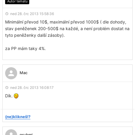
Autor tematu
ned 28. črc 2013 15:58:36
Minimální převod 10$, maximální převod 1000$ ( dle dohody,
stav peněženek 200-500$ na každé, a není problém dostat na
tyto peněženky další zásoby).
za PP mám taky 4%.
Mac
ned 28. črc 2013 16:08:17
Dík.
(ne)klikneš!?
grubmi