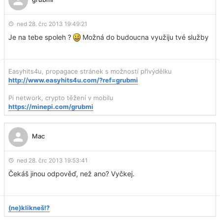
ned 28. črc 2013 19:49:21
Je na tebe spoleh ?
Možná do budoucna využiju tvé služby
Easyhits4u, propagace stránek s možností přivýdělku
http://www.easyhits4u.com/?ref=grubmi
Pi network, crypto těžení v mobilu
https://minepi.com/grubmi
Mac
ned 28. črc 2013 19:53:41
Čekáš jinou odpověď, než ano? Vyčkej.
(ne)klikneš!?