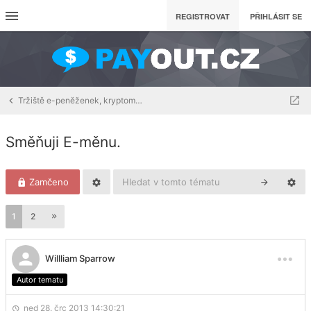
REGISTROVAT
PŘIHLÁSIT SE
Tržiště e-peněženek, kryptoměn, fiat měn, aj..
Směňuji E-měnu.
Zamčeno
1
2
Willliam Sparrow
Autor tematu
ned 28. črc 2013 14:30:21