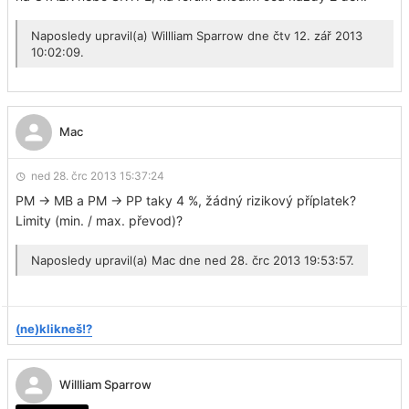
Naposledy upravil(a)
Willliam Sparrow
dne čtv 12. zář 2013
10:02:09.
Mac
ned 28. črc 2013 15:37:24
PM -> MB a PM -> PP taky 4 %, žádný rizikový příplatek?
Limity (min. / max. převod)?
Naposledy upravil(a)
Mac
dne ned 28. črc 2013 19:53:57.
(ne)klikneš!?
Willliam Sparrow