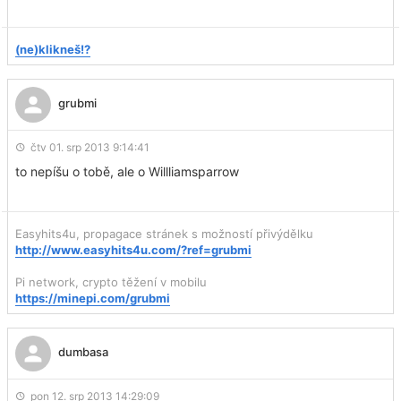
(ne)klikneš!?
grubmi
čtv 01. srp 2013 9:14:41
to nepíšu o tobě, ale o Willliamsparrow
Easyhits4u, propagace stránek s možností přivýdělku
http://www.easyhits4u.com/?ref=grubmi
Pi network, crypto těžení v mobilu
https://minepi.com/grubmi
dumbasa
pon 12. srp 2013 14:29:09