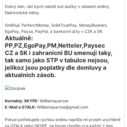
Dobrý den, rád bych nabídl své služby v oblastni směny
Elektronické měny.
Směňuji: PerferctMoney, SolidTrustPay, MoneyBookers,
EgoPay, Payza, PayPal, a bankovní účty v CZK a SR.
Aktuálně:
PP,PZ,EgoPay,PM,Netteler,Paysec
CZ a SK i zahranicni BU smenuji taky,
tak samo jako STP v tabulce nejsou,
jelikoz jsou poplatky dle domluvy a
aktualnich zásob.
Kontakty: SKYPE:
Willliamsparrow
E-Mail a GTALK:
Willliamsparrow@gmail.com
Pokud potřebujete rychlou směnu napište mi prosím urychleně
na GTALK nebo SKYPE, na forum chodím cca každý 2 den.