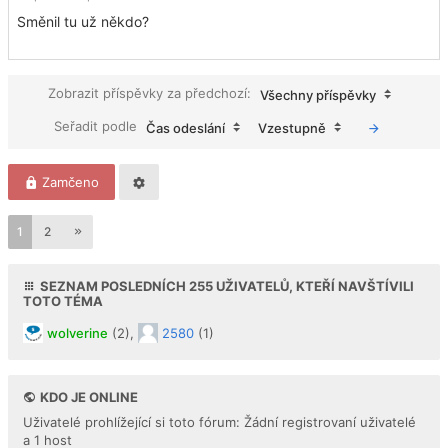
Směnil tu už někdo?
Zobrazit příspěvky za předchozí:
Všechny příspěvky
Seřadit podle
Čas odeslání
Vzestupně
Zamčeno
1
2
SEZNAM POSLEDNÍCH
255
UŽIVATELŮ, KTEŘÍ NAVŠTÍVILI
TOTO TÉMA
wolverine
(2),
2580
(1)
KDO JE ONLINE
Uživatelé prohlížející si toto fórum: Žádní registrovaní uživatelé
a 1 host