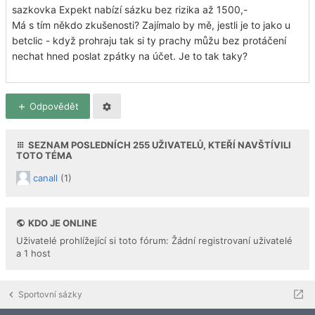
sazkovka Expekt nabízí sázku bez rizika až 1500,-
Má s tím někdo zkušenosti? Zajímalo by mě, jestli je to jako u
betclic - když prohraju tak si ty prachy můžu bez protáčení
nechat hned poslat zpátky na účet. Je to tak taky?
Odpovědět
SEZNAM POSLEDNÍCH
255
UŽIVATELŮ, KTEŘÍ NAVŠTÍVILI
TOTO TÉMA
canall
(1)
KDO JE ONLINE
Uživatelé prohlížející si toto fórum: Žádní registrovaní uživatelé
a 1 host
Sportovní sázky