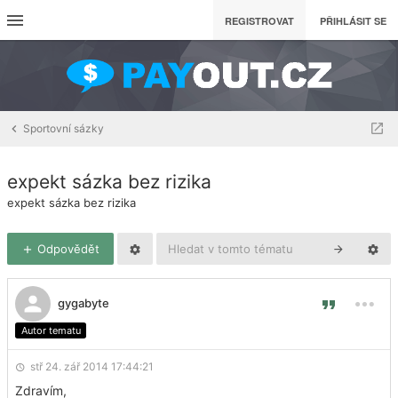
REGISTROVAT
PŘIHLÁSIT SE
Sportovní sázky
expekt sázka bez rizika
expekt sázka bez rizika
Odpovědět
gygabyte
Autor tematu
stř 24. zář 2014 17:44:21
Zdravím,