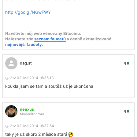
http://goo.gl/NGwFWY
Navštivte můj web věnovaný Bitcoinu.
Naleznete zde
seznam faucetů
a denně aktualizované
nejnovější faucety
.
dag.st
čtv 02. led 2014 18:35:13
koukla jsem se tam a soutěž už je ukončena
neexus
Moderátor fóra
čtv 02. led 2014 18:37:54
taky je už skoro 2 měsíce stará