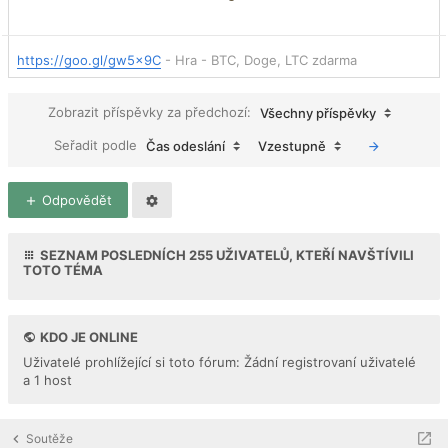
https://goo.gl/gw5x9C
- Hra - BTC, Doge, LTC zdarma
Zobrazit příspěvky za předchozí:
Všechny příspěvky
Seřadit podle
Čas odeslání
Vzestupně
Odpovědět
SEZNAM POSLEDNÍCH
255
UŽIVATELŮ, KTEŘÍ NAVŠTÍVILI
TOTO TÉMA
KDO JE ONLINE
Uživatelé prohlížející si toto fórum: Žádní registrovaní uživatelé
a 1 host
Soutěže