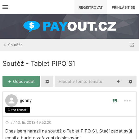
REGISTROVAT
PŘIHLÁSIT SE
Soutěže
Soutěž - Tablet PIPO S1
Odpovědět
jjohny
Autor tematu
stř 13. lis 2013 19:52:20
Dnes jsem narazil na soutěž o Tablet PIPO S1. Stačí zadat svůj
email a budete zařazeni do slosování.