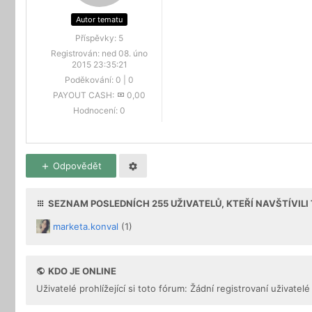
Autor tematu
Příspěvky:
5
Registrován:
ned 08. úno
2015 23:35:21
Poděkování:
0
|
0
PAYOUT CASH:
0,00
Hodnocení:
0
Odpovědět
SEZNAM POSLEDNÍCH
255
UŽIVATELŮ, KTEŘÍ NAVŠTÍVIL
marketa.konval
(1)
KDO JE ONLINE
Uživatelé prohlížející si toto fórum: Žádní registrovaní uživatelé