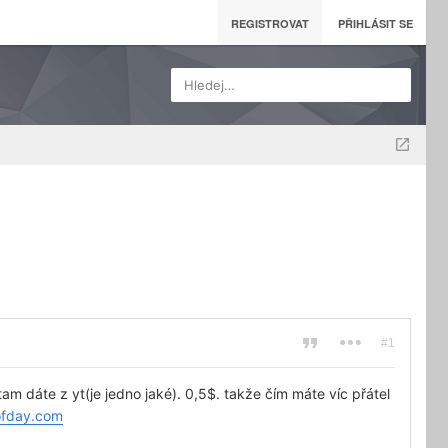
REGISTROVAT
PŘIHLÁSIT SE
Hledej…
#1
am dáte z yt(je jedno jaké). 0,5$. takže čím máte víc přátel
fday.com