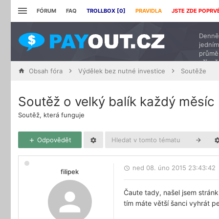
FÓRUM
FAQ
TROLLBOX [
0
]
PRAVIDLA
JSTE ZDE POPRV
Denně 
jedním
průmě
přísp
Obsah fóra
Výdělek bez nutné investice
Soutěže
Soutěž o velký balík každý měsíc
Soutěž, která funguje
Odpovědět
ned 08. úno 2015 23:43:42
filipek
Čaute tady, našel jsem stránk
tím máte větší šanci vyhrát p