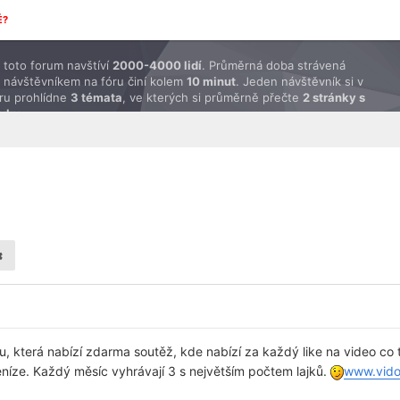
É?
toto forum navštíví
2000-4000 lidí
. Průměrná doba strávená
 návštěvníkem na fóru činí kolem
10 minut
. Jeden návštěvník si v
ru prohlídne
3 témata
, ve kterých si průměrně přečte
2 stránky s
ěvky
.
u, která nabízí zdarma soutěž, kde nabízí za každý like na video co t
eníze. Každý měsíc vyhrávají 3 s největším počtem lajků.
www.vido