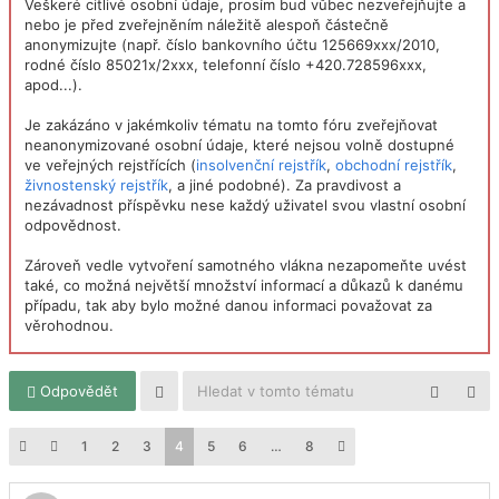
Veškeré citlivé osobní údaje, prosím bud vůbec nezveřejňujte a
nebo je před zveřejněním náležitě alespoň částečně
anonymizujte (např. číslo bankovního účtu 125669xxx/2010,
rodné číslo 85021x/2xxx, telefonní číslo +420.728596xxx,
apod...).
Je zakázáno v jakémkoliv tématu na tomto fóru zveřejňovat
neanonymizované osobní údaje, které nejsou volně dostupné
ve veřejných rejstřících (
insolvenční rejstřík
,
obchodní rejstřík
,
živnostenský rejstřík
, a jiné podobné). Za pravdivost a
nezávadnost příspěvku nese každý uživatel svou vlastní osobní
odpovědnost.
Zároveň vedle vytvoření samotného vlákna nezapomeňte uvést
také, co možná největší množství informací a důkazů k danému
případu, tak aby bylo možné danou informaci považovat za
věrohodnou.
Odpovědět
1
2
3
4
5
6
…
8