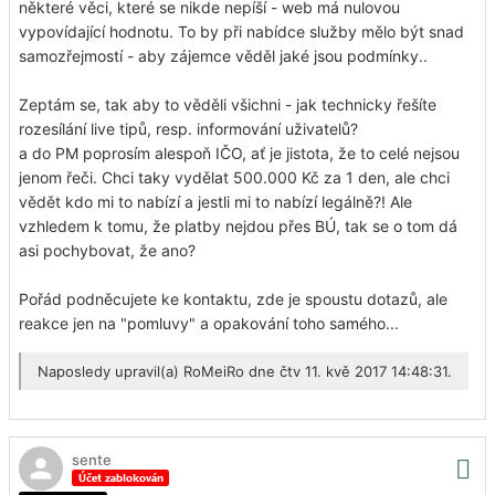
některé věci, které se nikde nepíší - web má nulovou
vypovídající hodnotu. To by při nabídce služby mělo být snad
samozřejmostí - aby zájemce věděl jaké jsou podmínky..
Zeptám se, tak aby to věděli všichni - jak technicky řešíte
rozesílání live tipů, resp. informování uživatelů?
a do PM poprosím alespoň IČO, ať je jistota, že to celé nejsou
jenom řeči. Chci taky vydělat 500.000 Kč za 1 den, ale chci
vědět kdo mi to nabízí a jestli mi to nabízí legálně?! Ale
vzhledem k tomu, že platby nejdou přes BÚ, tak se o tom dá
asi pochybovat, že ano?
Pořád podněcujete ke kontaktu, zde je spoustu dotazů, ale
reakce jen na "pomluvy" a opakování toho samého...
Naposledy upravil(a)
RoMeiRo
dne čtv 11. kvě 2017 14:48:31.
sente