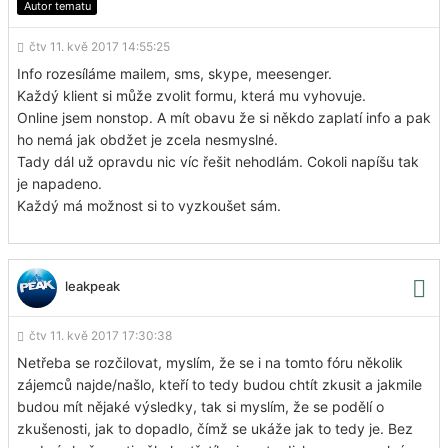
Autor tematu
čtv 11. kvě 2017 14:55:25
Info rozesíláme mailem, sms, skype, meesenger.
Každý klient si může zvolit formu, která mu vyhovuje.
Online jsem nonstop. A mít obavu že si někdo zaplatí info a pak
ho nemá jak obdžet je zcela nesmyslné.
Tady dál už opravdu nic víc řešit nehodlám. Cokoli napíšu tak
je napadeno.
Každý má možnost si to vyzkoušet sám.
leakpeak
čtv 11. kvě 2017 17:30:38
Netřeba se rozčilovat, myslím, že se i na tomto fóru několik
zájemců najde/našlo, kteří to tedy budou chtít zkusit a jakmile
budou mít nějaké výsledky, tak si myslím, že se podělí o
zkušenosti, jak to dopadlo, čímž se ukáže jak to tedy je. Bez