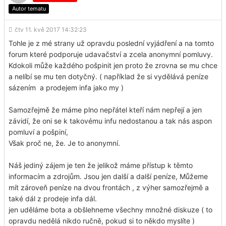
Autor tematu
čtv 11. kvě 2017 14:32:23
Tohle je z mé strany už opravdu poslední vyjádření a na tomto
forum které podporuje udavačství a zcela anonymní pomluvy.
Kdokoli může každého pošpinit jen proto že zrovna se mu chce
a nelíbí se mu ten dotyčný. ( například že si vydělává peníze
sázením a prodejem infa jako my )
Samozřejmě že máme plno nepřátel kteří nám nepřejí a jen
závidí, že oni se k takovému infu nedostanou a tak nás aspon
pomluví a pošpiní,
Však proč ne, že. Je to anonymní.
Náš jediný zájem je ten že jelikož máme přístup k těmto
informacím a zdrojům. Jsou jen další a další peníze, Můžeme
mít zároveň peníze na dvou frontách , z výher samozřejmě a
také dál z prodeje infa dál.
jen uděláme bota a obšlehneme všechny množné diskuze ( to
opravdu nedělá nikdo ručně, pokud si to někdo myslíte )