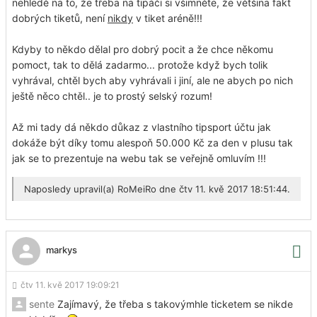
nehledě na to, že třeba na tipáči si všimněte, že většina fakt
dobrých tiketů, není
nikdy
v tiket aréně!!!
Kdyby to někdo dělal pro dobrý pocit a že chce někomu
pomoct, tak to dělá zadarmo... protože když bych tolik
vyhrával, chtěl bych aby vyhrávali i jiní, ale ne abych po nich
ještě něco chtěl.. je to prostý selský rozum!
Až mi tady dá někdo důkaz z vlastního tipsport účtu jak
dokáže být díky tomu alespoň 50.000 Kč za den v plusu tak
jak se to prezentuje na webu tak se veřejně omluvím !!!
Naposledy upravil(a)
RoMeiRo
dne čtv 11. kvě 2017 18:51:44.
markys
čtv 11. kvě 2017 19:09:21
sente
Zajímavý, že třeba s takovýmhle ticketem se nikde