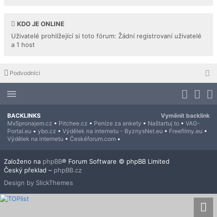
KDO JE ONLINE
Uživatelé prohlížející si toto fórum: Žádní registrovaní uživatelé
a 1 host
Podvodníci
BACKLINKS
Vyměnit backlink
Mx5pronajem.cz
•
Pitchee.cz
•
Peníze za ankety
•
Naštartuj to
•
VAG-
Portal.eu
•
ybo.cz
•
Výdělek na internetu - ByznysNet.eu
•
Freefilmy.eu
•
Výdělek na internetu
•
Českéforum.com
•
Založeno na
phpBB
® Forum Software © phpBB Limited
Český překlad –
phpBB.cz
Design by SlickThemes