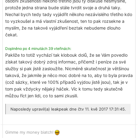
osobní zkušenosti někoho třetího jsou ty diskuse nesmyslné,
protože jedna strana bude stále tvrdit svoje a druhá taky.
Nechal bych tedy tady vyjádřit někoho nezávislého třetího kdo
to vyzkoušel a má vlastní zkušenost, ten to pak rozsekne a
myslím, že na takové vyjádření beztak nebudeme dlouho
čekat.
Doplněno po 4 minutách 39 vteřinách:
Pakliže to totiž vychází tak klobouk dolů, že se Vám povedlo
získat takový dobrý zdroj informac, přičemž i peníze za své
služby si pak jistě zasloužíte. Nicméně skutečnost je většinou
taková, že jakmile je něco moc dobré na to, aby to byla pravda
(což sázky, které ve 100% případů vyjdou jistě jsou), tak je v
tom pak vždycky nějaký háček. Víc k tomu tedy skutečně
můžou říct jen lidi, co to sami zkusili.
Naposledy upravil(a)
leakpeak
dne čtv 11. kvě 2017 17:31:45.
Gimme my money biatch!