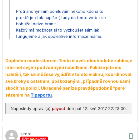
Proti anonymním pomluvám někoho kdo si to
prostě jen tak napíše ( tady na tento web ) se
bohužel nelze bránit.
Každý má možnost si to vyzkoušet sám jak
fungujeme a jak spolehlivé informace máme.
Doplněno moderátorem: Tento člověk dlouhodobě zahlcuje
internet svými podvodnými nabídkami. Pakliže jste mu
naletěli, ta
k se můžese vyjádřit v tomto vláknu, koordinovat
své kroky s ostatními poškozenými, případně rovnou sami
skočit na policii. Ukradené peníze pravděpodobně "pere"
sázením na
Tipsportu
.
Naposledy upravil(a)
payout
dne pát 12. kvě 2017 22:23:00.
sente