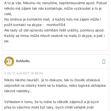
A to je vše. Nikomu nic nenutíme, nepřemlouváme apod. Pokud
někdo má zájem tak nás kontaktuje, může vyzkoušet a to je
celé,
Na stránce je kontaktní mail, a každý kdo má zájem může i
požít kontakt na skype : monitor504
Ale tady už dál opravdu odmítám řešit urážky, pomluvy apod.
Každý se mnou může mluvit osobně na mailu či skype, a pak i
tel.
RoMeiRo
čtv 11. kvě 2017 14:46:34
Nikdo nikoho neuráží.. je to diskuze, tak tu člověk očekává
odpovědi na otázky které se tu kladou, nebo logická obhajoba
takové nabídky..
Vzhledem k tomu, že tu máte tu několik zájemců a já bych
přes to všechno mohl být taky, bych chtěl veřejně znát