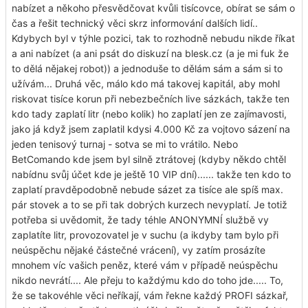
nabízet a někoho přesvědčovat kvůli tisícovce, obírat se sám o
čas a řešit technický věci skrz informování dalších lidí..
Kdybych byl v týhle pozici, tak to rozhodně nebudu nikde říkat
a ani nabízet (a ani psát do diskuzí na blesk.cz (a je mi fuk že
to dělá nějakej robot)) a jednoduše to dělám sám a sám si to
užívám... Druhá věc, málo kdo má takovej kapitál, aby mohl
riskovat tisíce korun při nebezbečních live sázkách, takže ten
kdo tady zaplatí litr (nebo kolik) ho zaplatí jen ze zajímavosti,
jako já když jsem zaplatil kdysi 4.000 Kč za vojtovo sázení na
jeden tenisový turnaj - sotva se mi to vrátilo. Nebo
BetComando kde jsem byl silně ztrátovej (kdyby někdo chtěl
nabídnu svůj účet kde je ještě 10 VIP dní)...... takže ten kdo to
zaplatí pravděpodobně nebude sázet za tisíce ale spíš max.
pár stovek a to se při tak dobrých kurzech nevyplatí. Je totiž
potřeba si uvědomit, že tady téhle ANONYMNÍ službě vy
zaplatíte litr, provozovatel je v suchu (a ikdyby tam bylo při
neúspěchu nějaké částečné vrácení), vy zatím prosázíte
mnohem víc vašich peněz, které vám v případě neúspěchu
nikdo nevrátí.... Ale přeju to každýmu kdo do toho jde..... To,
že se takovéhle věci neříkají, vám řekne každý PROFI sázkař,