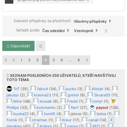
Zobrazit příspěvky za předchozí:
Všechny příspěvky
Seřadit podle
Čas odeslání
Vzestupně
Odpovědět
1
2
3
4
5
6
…
8
SEZNAM POSLEDNÍCH
255
UŽIVATELŮ, KTEŘÍ NAVŠTÍVILI
TOTO TÉMA
TnT
(35),
falco4
(34),
pucko
(3),
Alistair
(4),
jakubjv
(2),
kravina23
(11),
grehel
(6),
Skvara55
(11),
Mine
(48),
kossák
(6),
Fredd
(1),
tomyt
(1),
Phillipe
(33),
kolomanko
(2),
Nerf
(27),
payout
(138),
kuuba22
(4),
tom45
(4),
jatove
(5),
belsa
(1),
Fornik
(1),
strachan
(1),
Kreur
(17),
canall
(14),
Herakles
(42),
Kraken
(2),
ganea
(1),
PFD
(1),