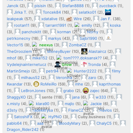
Jancik
(2),
pisisin
(5),
Stefan8888
(1),
zuccback
(1),
Jirka T.
(1),
Toncek84
(16),
selatko01
(2),
leakpeak
(57),
xdatalive
(5),
Wire
(26),
Jan F.
(38),
rootan11
(9),
tarrant1991
(1),
emilly
(12),
koska
(3),
panchokitt
(9),
korman
(2),
Norny
(1),
petrkonecny
(18),
markys
(43),
Sajbi1990
(1),
Vector15
(9),
neexus
(3),
ZombaCZ
(1),
TheGrooziem
(1),
MoneyBuyer
(10),
Alastaircz
(2),
mhof
(8),
mike152
(2),
tom????.doksansk??
(4),
Vydelejnainternetucz
(1),
Grow
(5),
Tronda
(4),
MartinSmejo
(2),
petr94
(1),
Hunter2222
(1),
filmy
(1),
milhaus52
(2),
Veronina
(2),
zaro
(3),
Kwandar
(13),
RoMeiRo
(59),
mhe
(2),
kaprthomas
(1),
LeBronJones
(10),
grabo
(2),
zajec
(64),
ShaggyXO
(2),
sente
(118),
jana
(6),
w333
(11),
x.misty
(4),
klara90
(1),
majlo
(5),
Jackie
(6),
d3sty
(1),
radekkrysa
(1),
FlaneCZ
(2),
Havlos
(2),
SatoshiFX
(3),
HyPNO
(3),
Cuby.business
(1),
pablo64
(1),
aaa
(1),
BloodyMary
(2),
ChalyC5
(1),
Dragon_Rider242
(1)