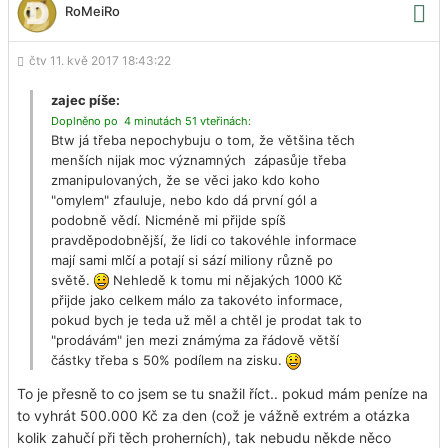
RoMeiRo
čtv 11. kvě 2017 18:43:22
zajec píše:
Doplněno po 4 minutách 51 vteřinách:
Btw já třeba nepochybuju o tom, že většina těch
menších nijak moc významných zápasůje třeba
zmanipulovaných, že se věci jako kdo koho
"omylem" zfauluje, nebo kdo dá první gól a
podobně vědí. Nicméně mi přijde spíš
pravděpodobnější, že lidi co takovéhle informace
mají sami mlčí a potají si sází miliony různě po
světě.
Nehledě k tomu mi nějakých 1000 Kč
přijde jako celkem málo za takovéto informace,
pokud bych je teda už měl a chtěl je prodat tak to
"prodávám" jen mezi známýma za řádově větší
částky třeba s 50% podílem na zisku.
To je přesně to co jsem se tu snažil říct.. pokud mám peníze na
to vyhrát 500.000 Kč za den (což je vážně extrém a otázka
kolik zahučí při těch proherních), tak nebudu někde něco