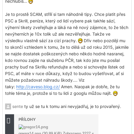
nechlubíš...
Je to prostě SCAM, střílí si tam náhodně tipy. Chce platit přes
PSC a Skrill, peníze, který od lidí vybere pak takhle sází,
výherní tikety zveřejňuje a láká na ně nový zájemce, to že těch
nevýherních je 10x tolik už ale nezvěřejňuje. Takže ve
výsledku vlastně sází za cizí prachy.
Dřív nebo později mu
to skončí vzhledem k tomu, že to dělá už od roku 2015, jakmile
se najde dostatek poškozených nebo někdo hodně nasranej,
kdo rovnou zajde na služebnu PČR, tak kdo jste mu posílal
prachy buď na Skrillu refundujte a nebo si schovejte lístek od
PSC, ať máte v ruce důkazy, když to budou vyšetřovat, ať si
můžete požadovat náhradu škody.... Viz
taky:
http://caveso.blog.cz/
Amen. Naopak je dobře, že tu
tohle téma je, protože si to tu lidi z googlu můžou najít.
sente
ty už se tu k tomu ani nevyjadřuj, je to provařený.
PŘÍLOHY
gregor14.png (30.89 KiB) Zobrazeno 3227 x