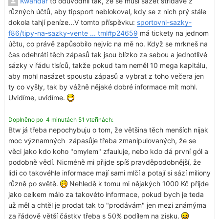
Kwandar
to odůvodnil tak, že se musí sázet střídavě z
různých účtů, aby tipsport neblokoval, kdy se z nich prý stále
dokola tahjí peníze...V tomto příspěvku:
sportovni-sazky-
f86/tipy-na-sazky-vente ... tml#p24659
má tickety na jednom
účtu, co právě zapůsobilo nejvíc na mě no. Když se mrkneš na
čas odehrátí těch zápasů tak jsou blízko za sebou a jednotlivé
sázky v řádu tisíců, takže pokud tam neměl 10 mega kapitálu,
aby mohl nasázet spoustu zápasů a vybrat z toho večera jen
ty co vyšly, tak by vážně nějaké dobré informace mít mohl.
Uvidíme, uvidíme.
Doplněno po 4 minutách 51 vteřinách:
Btw já třeba nepochybuju o tom, že většina těch menších nijak
moc významných zápasůje třeba zmanipulovaných, že se
věci jako kdo koho "omylem" zfauluje, nebo kdo dá první gól a
podobně vědí. Nicméně mi přijde spíš pravděpodobnější, že
lidi co takovéhle informace mají sami mlčí a potají si sází miliony
různě po světě.
Nehledě k tomu mi nějakých 1000 Kč přijde
jako celkem málo za takovéto informace, pokud bych je teda
už měl a chtěl je prodat tak to "prodávám" jen mezi známýma
za řádově větší částky třeba s 50% podílem na zisku.