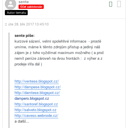
sente
Autor tematu
úte 28. bře 2017 13:45:10
sente píše:
kurzové sázení, velmi spolehlivé informace - prostě
umíme, máme k těmto zdrojům přístup a jediný náš
zájem je z toho vyždímat maximum možného ( a proč
nemít peníze zároveň na dvou frontách : z výher a z
prodeje ińfa dál )
http://ventese.blogspot.cz/
http://dampese.blogspot.cz/
http://damtese.blogspot.cz/
dampero.blogspot.cz
http://santoref.blogspot.cz
http://salveto.blogspot.cz
http://caveso.webnode.cz/
a další...