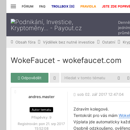
FÓRUM
FAQ
TROLLBOX [
0
]
PRAVIDLA
JSTE ZDE POPRV
Denně 
jedním
průmě
přísp
Obsah fóra
Výdělek bez nutné investice
Ostatní
Kry
WokeFaucet - wokefaucet.com
Odpovědět
sob 02. zář 2017 12:47:04
andres.master
Zdravím kolegové.
Autor tematu
Tentokrát pro vás mám
Woke
Příspěvky:
9
Výplata jde automaticky kaž
Registrován:
pon 21. srp 2017
Osobně odzkoušeno, ověřeno,
15:52:08