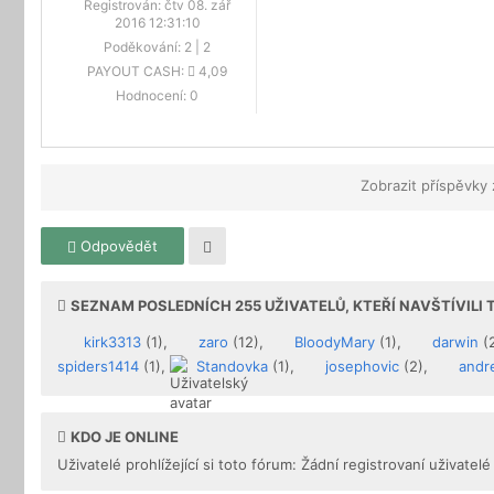
Registrován:
čtv 08. zář
2016 12:31:10
Poděkování:
2
|
2
PAYOUT CASH:
4,09
Hodnocení:
0
Zobrazit příspěvky
Odpovědět
SEZNAM POSLEDNÍCH
255
UŽIVATELŮ, KTEŘÍ NAVŠTÍVILI
kirk3313
(1),
zaro
(12),
BloodyMary
(1),
darwin
(
spiders1414
(1),
Standovka
(1),
josephovic
(2),
andr
KDO JE ONLINE
Uživatelé prohlížející si toto fórum: Žádní registrovaní uživatelé