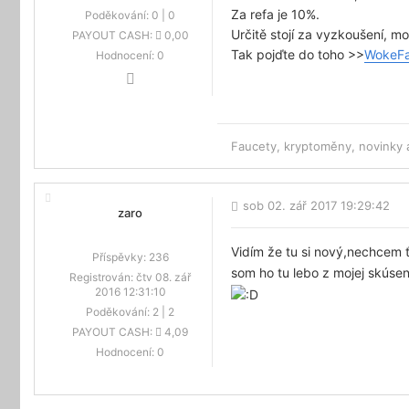
Za refa je 10%.
Poděkování:
0
|
0
Určitě stojí za vyzkoušení, m
PAYOUT CASH:
0,00
Tak pojďte do toho >>
WokeFa
Hodnocení:
0
Faucety, kryptoměny, novinky
sob 02. zář 2017 19:29:42
zaro
Vidím že tu si nový,nechcem ť
Příspěvky:
236
som ho tu lebo z mojej skúsen
Registrován:
čtv 08. zář
2016 12:31:10
Poděkování:
2
|
2
PAYOUT CASH:
4,09
Hodnocení:
0