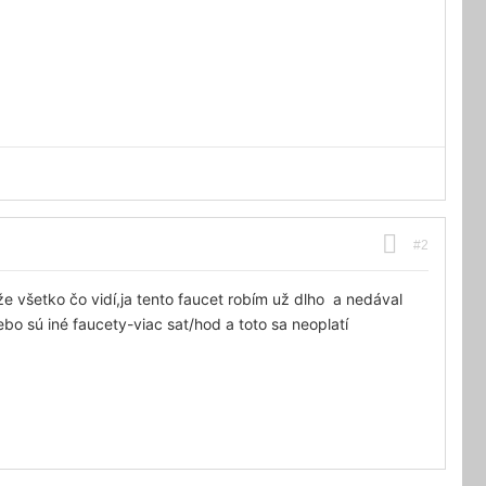
#2
že všetko čo vidí,ja tento faucet robím už dlho a nedával
bo sú iné faucety-viac sat/hod a toto sa neoplatí