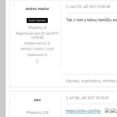
ned 03. zář 2017 5:49:48
andres.master
Tak v tom s tebou nemůžu souh
Autor tematu
Příspěvky:
9
Registrován:
pon 21. srp 2017
15:52:08
Poděkování:
0
|
0
PAYOUT CASH:
0,00
Hodnocení:
0
Faucety, kryptoměny, novinky
stř 06. zář 2017 10:10:01
zaro
https://ctrlv.cz/y1hy
Příspěvky:
236