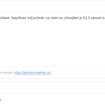
lasit. Například můj průměr za claim za včerejšek je 52,3 satoshi a t
 a návody:
http://bitcoin.kvalitne.cz/