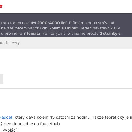
É?
toto forum navštíví
2000-4000 lidí
. Průměrná doba strávená
 návštěvníkem na fóru činí kolem
10 minut
. Jeden návštěvník si v
ru prohlídne
3 témata
, ve kterých si průměrně přečte
2 stránky s
ěvky
.
pto faucety
Faucet
, který dává kolem 45 satoshi za hodinu. Takže teoreticky je
dý den dopoledne na faucethub.
 vyplácí.