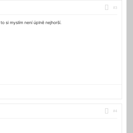
#3
o si myslím není úplně nejhorší.
#4