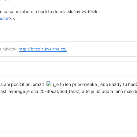
oc času nezabere a hodí to docela slušný výdělek.
ucet
<<
 a návody:
http://bitcoin.kvalitne.cz/
a ani ponížiť ani uraziť
,je to len pripomienka ,lebo každý tu had
osti average je cca 25-30sat/hod(teraz) a to je už podľa mňa málo,le