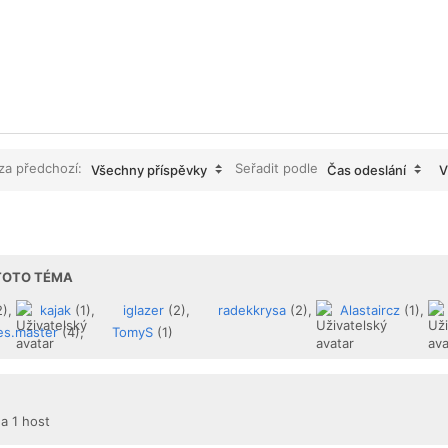
 za předchozí:
Seřadit podle
Všechny příspěvky
Čas odeslání
V
 TOTO TÉMA
2),
kajak
(1),
iglazer
(2),
radekkrysa
(2),
Alastaircz
(1),
es.master
(4),
TomyS
(1)
 a 1 host