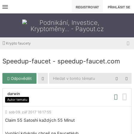
REGISTROVAT
PŘIHLÁSIT SE
Krypto faucety
Speedup-faucet - speedup-faucet.com
Odpovědět
darwin
Autor tematu
sob 09. zář 2017 16:17:55
Claim 55 Satoshi každých 55 Minut
Vyplácí kdykoliv chceš na FaucetHub