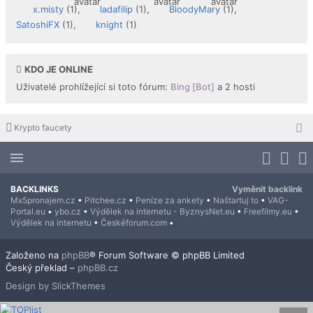
x.misty
(1),
ladafilip
(1),
BloodyMary
(1),
SatoshiFX
(1),
knight
(1)
KDO JE ONLINE
Uživatelé prohlížející si toto fórum:
Bing [Bot]
a 2 hosti
Krypto faucety
BACKLINKS
Vyměnit backlink
Mx5pronajem.cz
•
Pitchee.cz
•
Peníze za ankety
•
Naštartuj to
•
VAG-
Portal.eu
•
ybo.cz
•
Výdělek na internetu - ByznysNet.eu
•
Freefilmy.eu
•
Výdělek na internetu
•
Českéforum.com
•
Založeno na
phpBB
® Forum Software © phpBB Limited
Český překlad –
phpBB.cz
Design by SlickThemes