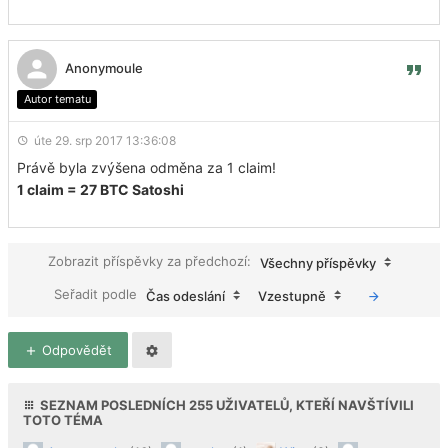
Anonymoule
Autor tematu
úte 29. srp 2017 13:36:08
Právě byla zvýšena odměna za 1 claim!
1 claim = 27 BTC Satoshi
Zobrazit příspěvky za předchozí:
Všechny příspěvky
Seřadit podle
Čas odeslání
Vzestupně
Odpovědět
SEZNAM POSLEDNÍCH
255
UŽIVATELŮ, KTEŘÍ NAVŠTÍVILI
TOTO TÉMA