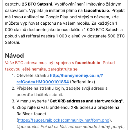
captchu
25 BTC Satoshi
. Vyplňování není limitováno žádným
časovačem. Výplata je instantní přímo na
faucethub.io
. Projekt
má i svou aplikaci na Google Play pod stejným názvem, kde
můžete vyplňovat captchu na vašem mobilu. Za každých 1
000 claimů dostanete jako bonus dalších 1 000 BTC Satoshi a
pokud váš refferal nasbírá 1 000 claimů vy dostanete 500 BTC
Satoshi.
Návod
Vaše BTC adresa musí být spojena s
faucethub.io
. Pokud
takovou ještě nemáte, zaregistrujte se!
Otevřete stránku
http://honeymoney.co.in/?
refCode=HM0000101854
(Refferal link).
Přejděte na stránku login, zadejte svoji adresu a
potvrďte tlačítek submit.
V menu vyberte
"Get XRB addresss and start working"
.
Zkopírujte si vaši přidělenou XRB adresu a přejděte na
RaiBlock faucet
(
https://faucet.raiblockscommunity.net/form.php
).
Upozornění: Pokud na Vaší adrese nebude žádný pohyb,