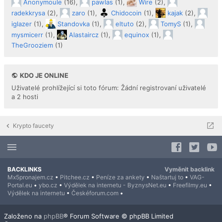
Anonymoule
(16),
pawlas
(1),
Wire
(2),
radekkrysa
(2),
zaro
(1),
Chidocoin
(1),
kajak
(2),
iglazer
(1),
Standovka
(1),
eltuto
(2),
TomyS
(1),
mysmicerr
(1),
Alastaircz
(1),
equinox
(1),
TheGrooziem
(1)
KDO JE ONLINE
Uživatelé prohlížející si toto fórum: Žádní registrovaní uživatelé
a 2 hosti
Krypto faucety
BACKLINKS
Vyměnit backlink
Mx5pronajem.cz
•
Pitchee.cz
•
Peníze za ankety
•
Naštartuj to
•
VAG-
Portal.eu
•
ybo.cz
•
Výdělek na internetu - ByznysNet.eu
•
Freefilmy.eu
•
Výdělek na internetu
•
Českéforum.com
•
Založeno na
phpBB
® Forum Software © phpBB Limited