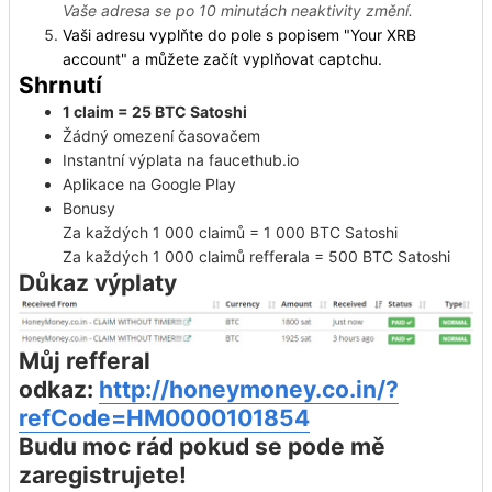
Vaše adresa se po 10 minutách neaktivity změní.
Vaši adresu vyplňte do pole s popisem "Your XRB
account" a můžete začít vyplňovat captchu.
Shrnutí
1 claim = 25 BTC Satoshi
Žádný omezení časovačem
Instantní výplata na faucethub.io
Aplikace na Google Play
Bonusy
Za každých 1 000 claimů = 1 000 BTC Satoshi
Za každých 1 000 claimů refferala = 500 BTC Satoshi
Důkaz výplaty
Můj refferal
odkaz:
http://honeymoney.co.in/?
refCode=HM0000101854
Budu moc rád pokud se pode mě
zaregistrujete!