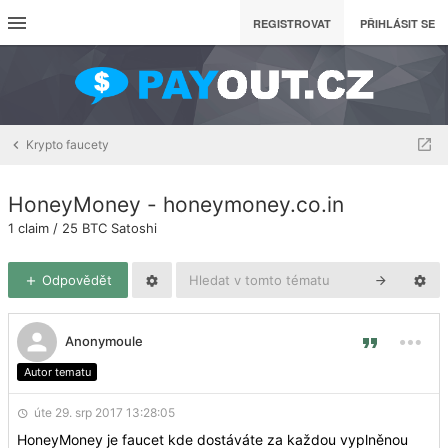
REGISTROVAT
PŘIHLÁSIT SE
Krypto faucety
HoneyMoney - honeymoney.co.in
1 claim / 25 BTC Satoshi
Odpovědět
Anonymoule
Autor tematu
úte 29. srp 2017 13:28:05
HoneyMoney je faucet kde dostáváte za každou vyplněnou