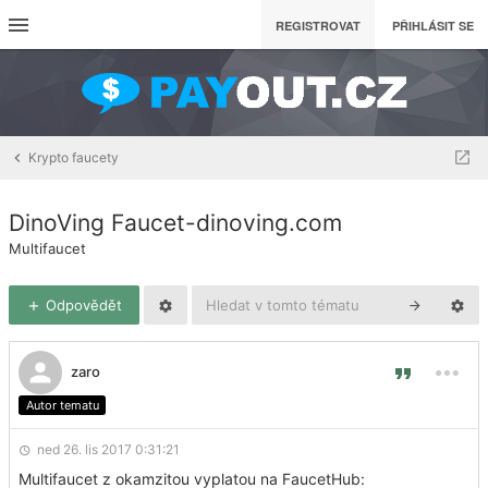
REGISTROVAT
PŘIHLÁSIT SE
Krypto faucety
DinoVing Faucet-dinoving.com
Multifaucet
Odpovědět
zaro
Autor tematu
ned 26. lis 2017 0:31:21
Multifaucet z okamzitou vyplatou na FaucetHub: