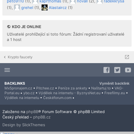
peto9110
(1),
kaprthomas
(1),
novall
(2),
radekkrysa
(1),
grehel
(1),
Alastaircz
(1)
KDO JE ONLINE
Uživatelé prohlížející si toto fórum: Žádní registrovaní uživatelé
a 1 host
Krypto faucety
BACKLINKS
Vyměnit backlink
Mx5pronajem.cz
•
Pitchee.cz
•
Peníze za ankety
•
Naštartuj to
•
VAG-
Portal.eu
•
ybo.cz
•
Výdělek na internetu - ByznysNet.eu
•
Freefilmy.eu
•
Výdělek na internetu
•
Českéforum.com
•
Založeno na
phpBB
® Forum Software © phpBB Limited
Český překlad –
phpBB.cz
Design by SlickThemes