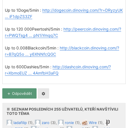
Up to 1Doge/5min :
http://dogecoin.dinoving.com/?r=DRyzyUK
... iF1dpZS3ZF
Up to 120 000Peertoshi/5min :
http://peercoin.dinoving.com/?
r=PWQTsg4 ... pN1iYmqq7C
Up to 0.008Blackcoin/5min :
http://blackcoin.dinoving.com/?
r=B7qQ5o ... y6XNNfcQGC
Up to 600Dashies/5min :
http://dashcoin.dinoving.com/?
r=XbmoEUZ ... 4AmfbH3aFQ
Odpovědět
SEZNAM POSLEDNÍCH
255
UŽIVATELŮ, KTEŘÍ NAVŠTÍVILI
TOTO TÉMA
ladafilip
(1),
zaro
(3),
ronie
(1),
Wire
(1),