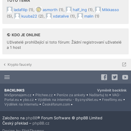
TOTO TÉMA
ladafilip
(1),
asmorth
(1),
half_ing
(1),
Mikkasso
(5),
kuuba22
(2),
xdatalive
(1),
malin
(1)
KDO JE ONLINE
Uživatelé prohlížející si toto fórum: Žádní registrovaní uživatelé
a 1 host
Krypto faucety
BACKLINKS
Vyměnit backlink
Mx5pronajem.cz
•
Pitchee.cz
•
Peníze za ankety
•
Naštartuj to
•
VAG-
Portal.eu
•
ybo.cz
•
Výdělek na internetu - ByznysNet.eu
•
Freefilmy.eu
•
Výdělek na internetu
•
Českéforum.com
•
Založeno na
phpBB
® Forum Software © phpBB Limited
Český překlad –
phpBB.cz
Design by SlickThemes