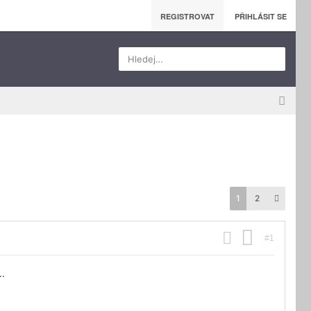
REGISTROVAT
PŘIHLÁSIT SE
Hledej…
1
2
#1
..