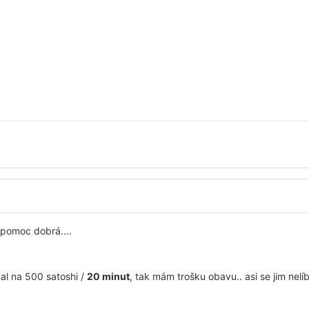
 pomoc dobrá....
val na 500 satoshi /
20 minut
, tak mám trošku obavu.. asi se jim nelíb