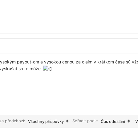
vysokým payout-om a vysokou cenou za claim v krátkom čase sú vž
e vyskúšať sa to môže
 za předchozí:
Seřadit podle
Všechny příspěvky
Čas odeslání
V