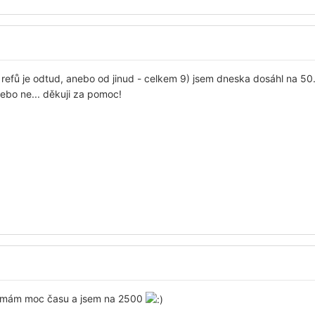
 refů je odtud, anebo od jinud - celkem 9) jsem dneska dosáhl na 50.
 nebo ne... děkuji za pomoc!
emám moc času a jsem na 2500