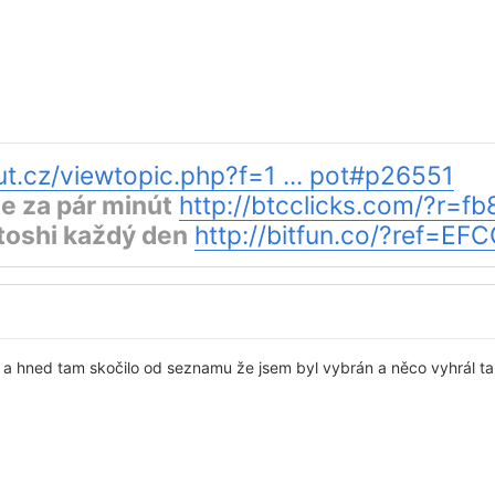
t.cz/viewtopic.php?f=1 ... pot#p26551
e za pár minút
http://btcclicks.com/?r=f
oshi každý den
http://bitfun.co/?ref=E
u a hned tam skočilo od seznamu že jsem byl vybrán a něco vyhrál t