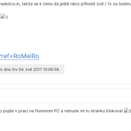
freebitco.in, takže se k tomu dá ještě něco přihodit (roll / 1x za hodin
i
s/?ref=RoMeiRo
Ro
dne čtv 04. kvě 2017 10:06:58.
 pojde v praci na firemnom PC a nebude mi tu stranku blokovat