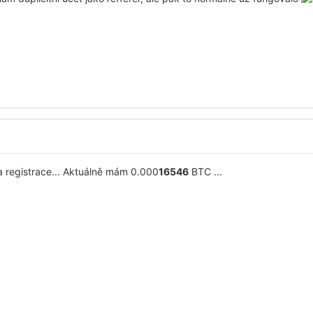
a registrace... Aktuálně mám 0.000
16546
BTC ...