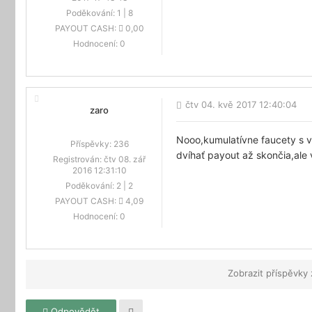
Poděkování:
1
|
8
PAYOUT CASH:
0,00
Hodnocení:
0
čtv 04. kvě 2017 12:40:04
zaro
Nooo,kumulatívne faucety s 
Příspěvky:
236
dvíhať payout až skončia,al
Registrován:
čtv 08. zář
2016 12:31:10
Poděkování:
2
|
2
PAYOUT CASH:
4,09
Hodnocení:
0
Zobrazit příspěvky
Odpovědět