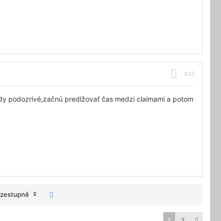
#10
dy podozrivé,začnú predlžovať čas medzi claimami a potom
zestupně
1
2