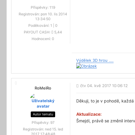
Příspěvky:
119
Registrován:
pon 10. lis 2014
13:34:50
Poděkování:
1
|
0
PAYOUT CASH:
5,44
Hodnocení:
0
Výdělek 3D hrou ....
čtv 04. kvě 2017 10:06:12
RoMeiRo
Děkuji, to je v pohodě, každá
Aktualizace:
Autor tematu
Šmejdi, právě se změnil inter
Příspěvky:
97
Registrován:
ned 15. led
2017 17:48:48