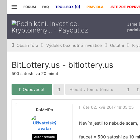
FÓRUM
FAQ
TROLLBOX [
0
]
PRAVIDLA
JSTE ZDE POPRV
Jsme
podnik
Obsah fóra
Výdělek bez nutné investice
Ostatní
Kry
BitLottery.us - bitlottery.us
500 satoshi za 20 minut
Odpovědět
úte 02. kvě 2017 18:05:05
RoMeiRo
Nevím jestli to nebude scam, 
faucet = 500 satoshi za 10 mi
Autor tematu