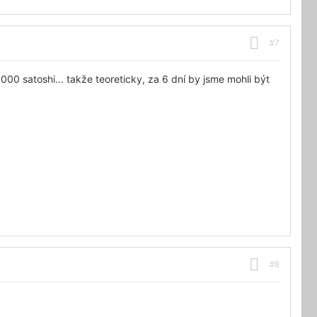
#7
000 satoshi... takže teoreticky, za 6 dní by jsme mohli být
#8