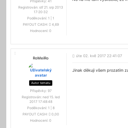
Příspěvky:
41
Registrován:
stř 21. srp 2013
17:20:32
Poděkování:
1
|
1
PAYOUT CASH:
4,69
Hodnocení:
0
úte 02. kvě 2017 22:41:07
RoMeiRo
Jinak děkuji všem prozatím z
Autor tematu
Příspěvky:
97
Registrován:
ned 15. led
2017 17:48:48
Poděkování:
1
|
8
PAYOUT CASH:
0,00
Hodnocení:
0