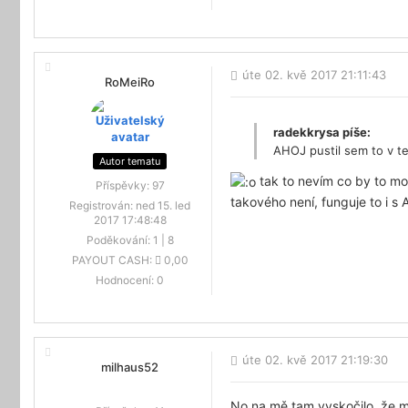
úte 02. kvě 2017 21:11:43
RoMeiRo
radekkrysa píše:
AHOJ pustil sem to v t
Autor tematu
tak to nevím co by to mo
Příspěvky:
97
takového není, funguje to i s
Registrován:
ned 15. led
2017 17:48:48
Poděkování:
1
|
8
PAYOUT CASH:
0,00
Hodnocení:
0
úte 02. kvě 2017 21:19:30
milhaus52
No na mě tam vyskočilo, že má