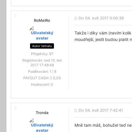
čtv 04. kvě 2017 0:00:39
RoMeiRo
Takže i díky vám (nevím kolik
moudřejší, jestli budou platit
Autor tematu
Příspěvky:
97
Registrován:
ned 15. led
2017 17:48:48
Poděkování:
1
|
8
PAYOUT CASH:
0,00
Hodnocení:
0
čtv 04. kvě 2017 7:42:41
Tronda
Mně tam máš, bohužel teď n