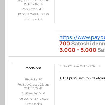
Registrován:
sob 22. dub
2017 17:07:25
Poděkování:
4
|
1
PAYOUT CASH:
27,95
Hodnocení:
0
https://www.payou
700
Satoshi denn
3.000 - 5.000
Sat
úte 02. kvě 2017 21:09:57
radekkrysa
AHOJ pustil sem to v telefon
Příspěvky:
90
Registrován:
sob 22. dub
2017 15:22:42
Poděkování:
0
|
0
PAYOUT CASH:
0,20
Hodnocení:
0