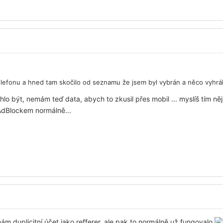
elefonu a hned tam skočilo od seznamu že jsem byl vybrán a něco vyhrá
hlo být, nemám teď data, abych to zkusil přes mobil ... myslíš tím 
 AdBlockem normálně...
m duplicitní účet jako refferer, ale pak to normálně už fungovalo