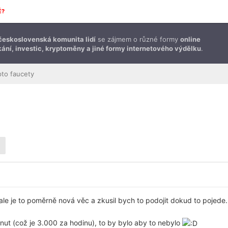
É?
československá komunita lidí
se zájmem o různé formy
online
ání, investic, kryptoměny a jiné formy internetového výdělku
.
pto faucety
ale je to poměrně nová věc a zkusil bych to podojit dokud to pojede.
nut (což je 3.000 za hodinu), to by bylo aby to nebylo