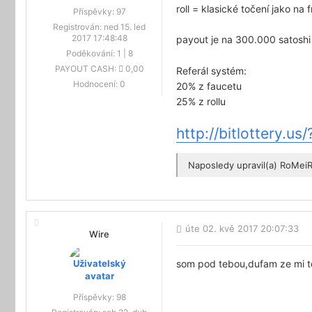
roll = klasické točení jako na 
Příspěvky:
97
Registrován:
ned 15. led
2017 17:48:48
payout je na 300.000 satosh
Poděkování:
1
|
8
PAYOUT CASH:
0,00
Referál systém:
Hodnocení:
0
20% z faucetu
25% z rollu
http://bitlottery.u
Naposledy upravil(a)
RoMei
úte 02. kvě 2017 20:07:33
Wire
som pod tebou,dufam ze mi to
Příspěvky:
98