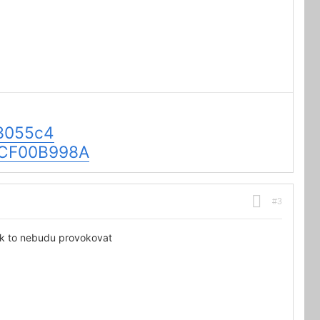
b8055c4
FCCF00B998A
#3
ak to nebudu provokovat