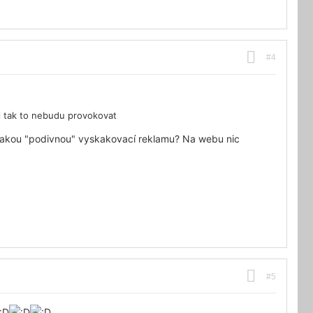
#4
l tak to nebudu provokovat
nějakou "podivnou" vyskakovací reklamu? Na webu nic
#5