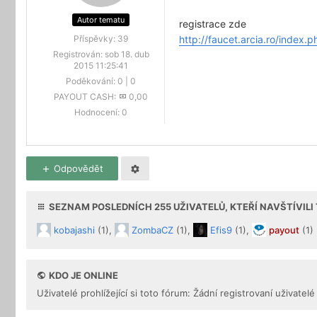
Autor tematu
registrace zde
http://faucet.arcia.ro/index.
Příspěvky:
39
Registrován:
sob 18. dub
2015 11:25:41
Poděkování:
0
|
0
PAYOUT CASH:
0,00
Hodnocení:
0
Odpovědět
SEZNAM POSLEDNÍCH
255
UŽIVATELŮ, KTEŘÍ NAVŠTÍVIL
kobajashi
(1),
ZombaCZ
(1),
Efis9
(1),
payout
(1)
KDO JE ONLINE
Uživatelé prohlížející si toto fórum: Žádní registrovaní uživatelé