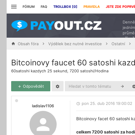
FÓRUM
FAQ
TROLLBOX [
0
]
PRAVIDLA
JSTE ZDE POPRV
Denně 
jedním
průmě
přísp
Obsah fóra
Výdělek bez nutné investice
Ostatní
Bitcoinovy faucet 60 satoshi ka
60satoshi kazdych 25 sekund, 7200 satoshi/Hodina
Odpovědět
pon 25. dub 2016 19:00:02
ladislav1106
Bitcoinovy facet 60 satoshi 
celkem 7200 satoshi za hod