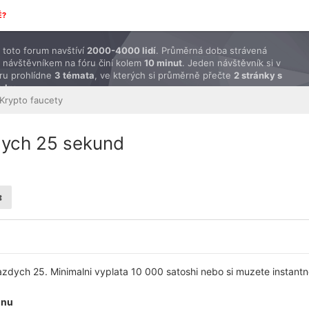
É?
toto forum navštíví
2000-4000 lidí
. Průměrná doba strávená
 návštěvníkem na fóru činí kolem
10 minut
. Jeden návštěvník si v
ru prohlídne
3 témata
, ve kterých si průměrně přečte
2 stránky s
ěvky
.
Krypto faucety
zdych 25 sekund
kazdych 25. Minimalni vyplata 10 000 satoshi nebo si muzete instant
inu