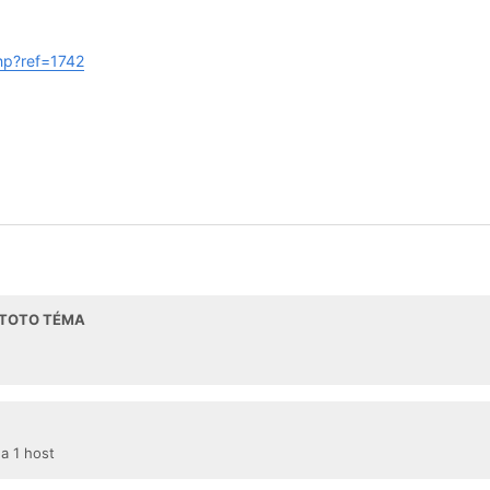
php?ref=1742
I TOTO TÉMA
 a 1 host