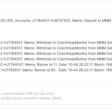
100 USD. Accounts: U1784557->U9737552. Memo: Deposit to MMM Go
2->U1784557. Memo: Withdraw to CzechHyipMonitor from MMM Gold.
2->U1784557. Memo: Withdraw to CzechHyipMonitor from MMM Gold.
2->U1784557. Memo: Withdraw to CzechHyipMonitor from MMM Gold.
2->U1784557. Memo: Withdraw to CzechHyipMonitor from MMM Gold.
2->U1784557. Memo: Banner id 11. Date: 10:44 28.02.17. Batch: 1
>U1784557. Memo: Banner id 85.. Date: 10:44 28.02.17. Batch: 1
ky a monitorování HYIP od roku 2010
e prosím pouze konkrétní dotazy. Děkuji.