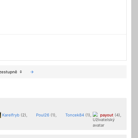
zestupně
Karelfryb
(2),
Poul26
(1),
Toncek84
(1),
payout
(4),