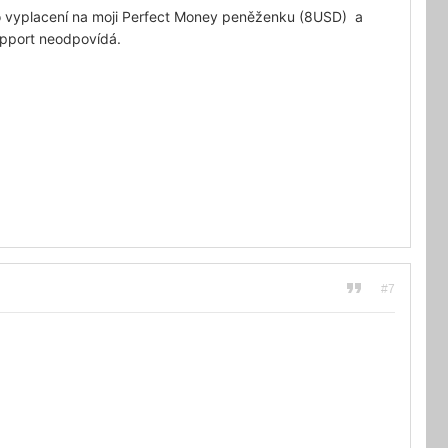
o vyplacení na moji Perfect Money peněženku (8USD) a
upport neodpovídá.
#7