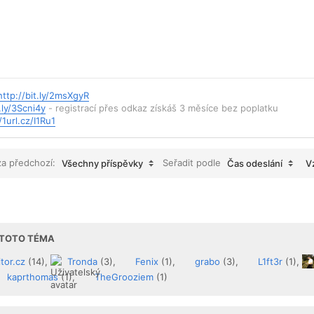
http://bit.ly/2msXgyR
.ly/3Scni4y
- registrací přes odkaz získáš 3 měsíce bez poplatku
/1url.cz/I1Ru1
za předchozí:
Seřadit podle
Všechny příspěvky
Čas odeslání
V
I TOTO TÉMA
tor.cz
(14),
Tronda
(3),
Fenix
(1),
grabo
(3),
L1ft3r
(1),
kaprthomas
(1),
TheGrooziem
(1)