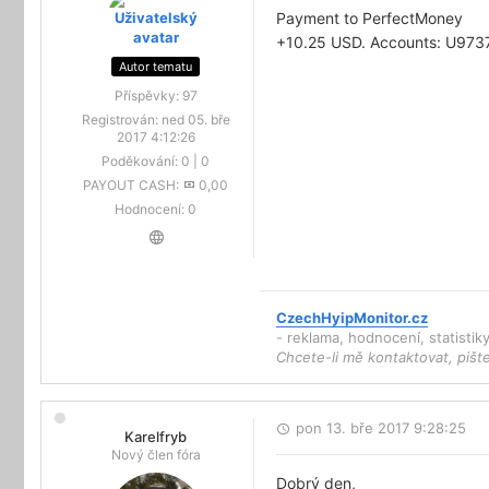
Payment to PerfectMoney
+10.25 USD. Accounts: U973
Autor tematu
Příspěvky:
97
Registrován:
ned 05. bře
2017 4:12:26
Poděkování:
0
|
0
PAYOUT CASH:
0,00
Hodnocení:
0
CzechHyipMonitor.cz
- reklama, hodnocení, statisti
Chcete-li mě kontaktovat, pišt
pon 13. bře 2017 9:28:25
Karelfryb
Nový člen fóra
Dobrý den,