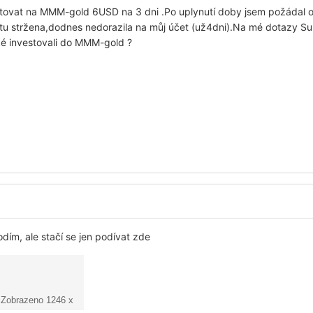
stovat na MMM-gold 6USD na 3 dni .Po uplynutí doby jsem požádal 
tu stržena,dodnes nedorazila na můj účet (už4dni).Na mé dotazy S
aké investovali do MMM-gold ?
dím, ale stačí se jen podívat zde
 Zobrazeno 1246 x