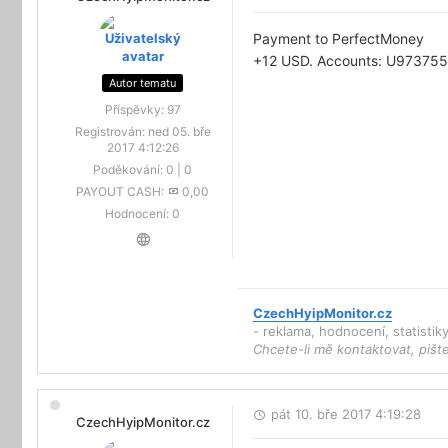
Payment to PerfectMoney
+12 USD. Accounts: U973755
Autor tematu
Příspěvky:
97
Registrován:
ned 05. bře
2017 4:12:26
Poděkování:
0
|
0
PAYOUT CASH:
0,00
Hodnocení:
0
CzechHyipMonitor.cz
- reklama, hodnocení, statisti
Chcete-li mě kontaktovat, pišt
pát 10. bře 2017 4:19:28
CzechHyipMonitor.cz