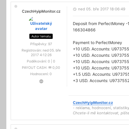
ned 05. bře 2017 18:06:49
CzechHyipMonitor.cz
Deposit from PerfectMoney -
166304866
Autor tematu
Payment to PerfectMoney
Příspěvky:
97
+10 USD. Accounts: U973755
Registrován:
ned 05. bře
+10 USD. Accounts: U973755
2017 4:12:26
+10 USD. Accounts: U973755
Poděkování:
0
|
0
+10 USD. Accounts: U973755
PAYOUT CASH:
0,00
+1.5 USD. Accounts: U973755
Hodnocení:
0
+3 USD. Accounts: U9737552-
CzechHyipMonitor.cz
- reklama, hodnocení, statisti
Chcete-li mě kontaktovat, pišt