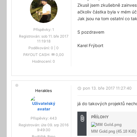
Zkusil jsem zkušebně zainve
ačkoliv částka byla v mém úč
Jak jsou na tom ostatní co t
Příspěvky:
1
S pozdravem
Registrován:
sob 11. bře 2017
11:19:18
Karel Frýbort
Poděkování:
0
|
0
PAYOUT CASH:
0,00
Hodnocení:
0
pon 13. bře 2017 11:27:40
Herakles
já do takových projektů necho
PŘÍLOHY
Příspěvky:
443
Registrován:
úte 09. srp 2016
9:49:30
MM Gold.png (45.18 KiB)
Bydliště:
Brno