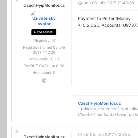
pon 06. bře 2017 21:43:38
CzechHyipMonitor.cz
Payment to PerfectMoney
+10.2 USD. Accounts: U9737
Autor tematu
Příspěvky:
97
Registrován:
ned 05. bře
2017 4:12:26
Poděkování:
0
|
0
PAYOUT CASH:
0,00
Hodnocení:
0
CzechHyipMonitor.cz
- reklama, hodnocení, statisti
Chcete-li mě kontaktovat, pišt
stř 08. bře 2017 6:26:35
CzechHyipMonitor.cz