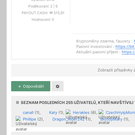
Poděkování:
2
|
6
PAYOUT CASH:
515,91
Hodnocení:
0
Kryptoměny zdarma, faucety :
Pasivní investování :
https://bit
Aktuální pasivní příjem :
https:/
Zobrazit příspěvky 
Odpovědět
SEZNAM POSLEDNÍCH
255
UŽIVATELŮ, KTEŘÍ NAVŠTÍVIL
canall
(1),
Katy
(1),
Herakles
(6),
CzechHyipMoni
Phillipe
(2),
Dragon_Rider242
(1),
BloodyMary
(1),