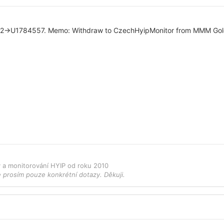
2->U1784557. Memo: Withdraw to CzechHyipMonitor from MMM Gold
ky a monitorování HYIP od roku 2010
e prosím pouze konkrétní dotazy. Děkuji.