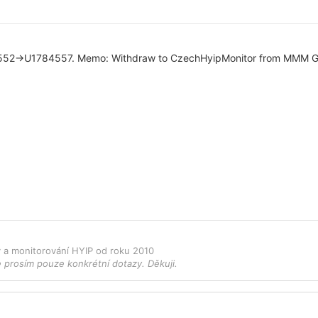
552->U1784557. Memo: Withdraw to CzechHyipMonitor from MMM Gol
ky a monitorování HYIP od roku 2010
e prosím pouze konkrétní dotazy. Děkuji.