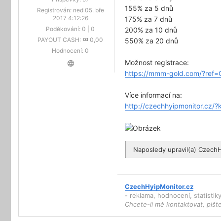
155% za 5 dnů
Registrován:
ned 05. bře
2017 4:12:26
175% za 7 dnů
Poděkování:
0
|
0
200% za 10 dnů
PAYOUT CASH:
0,00
550% za 20 dnů
Hodnocení:
0
Možnost registrace:
https://mmm-gold.com/?ref=
Více informací na:
http://czechhyipmonitor.cz
Naposledy upravil(a)
CzechH
CzechHyipMonitor.cz
- reklama, hodnocení, statisti
Chcete-li mě kontaktovat, pišt