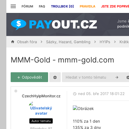
FÓRUM
FAQ
TROLLBOX [
0
]
PRAVIDLA
JSTE ZDE POPRV
Jsme
podnik
Obsah fóra
Sázky, Hazard, Gambling
HYIPs
Krát
MMM-Gold - mmm-gold.com
Odpovědět
ned 05. bře 2017 18:01:22
CzechHyipMonitor.cz
110% za 1 den
Autor tematu
135% za 3 dny
Příspěvky:
97