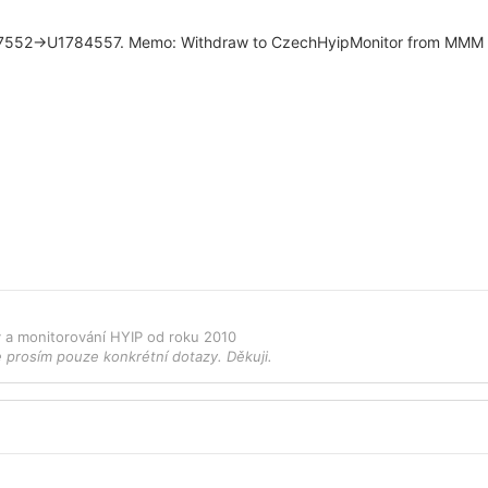
7552->U1784557. Memo: Withdraw to CzechHyipMonitor from MMM Go
ky a monitorování HYIP od roku 2010
e prosím pouze konkrétní dotazy. Děkuji.