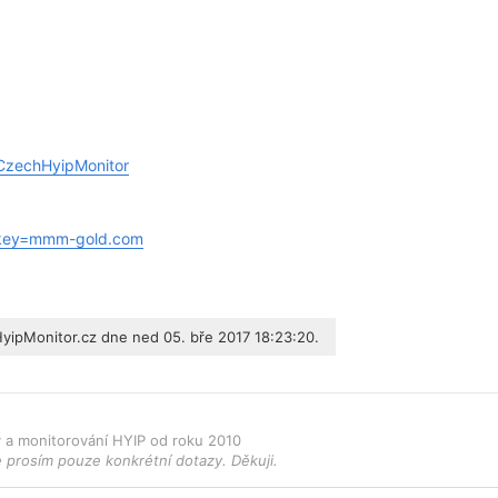
CzechHyipMonitor
/?key=mmm-gold.com
yipMonitor.cz
dne ned 05. bře 2017 18:23:20.
ky a monitorování HYIP od roku 2010
e prosím pouze konkrétní dotazy. Děkuji.