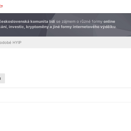
É?
československá komunita lidí
se zájmem o různé formy
online
ání, investic, kryptoměny a jiné formy internetového výdělku
.
kodobé HYIP