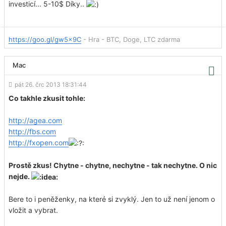
investicí... 5-10$ Díky..
https://goo.gl/gw5x9C
- Hra - BTC, Doge, LTC zdarma
Mac
pát 26. črc 2013 18:31:44
Co takhle zkusit tohle:
http://agea.com
http://fbs.com
http://fxopen.com
Prostě zkus! Chytne - chytne, nechytne - tak nechytne. O nic
nejde.
Bere to i peněženky, na které si zvyklý. Jen to už není jenom o
vložit a vybrat.