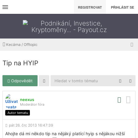
REGISTROVAT
PŘIHLÁSIT SE
Kecárna / Offtopic
Tip na HYIP
Odpovědět
neexus
Moderátor fóra
Autor tematu
pát 26. črc 2013 16:47:39
Ahojte dá mi někdo tip na nějáký platící hyip s nějákou nižší