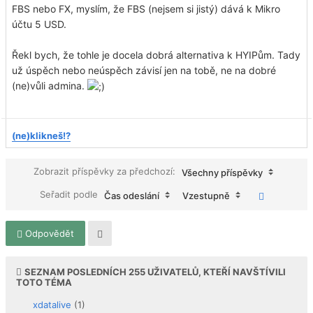
FBS nebo FX, myslím, že FBS (nejsem si jistý) dává k Mikro
účtu 5 USD.
Řekl bych, že tohle je docela dobrá alternativa k HYIPům. Tady
už úspěch nebo neúspěch závisí jen na tobě, ne na dobré
(ne)vůli admina.
(ne)klikneš!?
Zobrazit příspěvky za předchozí:
Všechny příspěvky
Seřadit podle
Čas odeslání
Vzestupně
Odpovědět
SEZNAM POSLEDNÍCH
255
UŽIVATELŮ, KTEŘÍ NAVŠTÍVILI
TOTO TÉMA
xdatalive
(1)