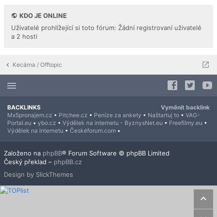
KDO JE ONLINE
Uživatelé prohlížející si toto fórum: Žádní registrovaní uživatelé
a 2 hosti
Kecárna / Offtopic
BACKLINKS
Vyměnit backlink
Mx5pronajem.cz
•
Pitchee.cz
•
Peníze za ankety
•
Naštartuj to
•
VAG-
Portal.eu
•
ybo.cz
•
Výdělek na internetu - ByznysNet.eu
•
Freefilmy.eu
•
Výdělek na internetu
•
Českéforum.com
•
Založeno na
phpBB
® Forum Software © phpBB Limited
Český překlad –
phpBB.cz
Design by SlickThemes