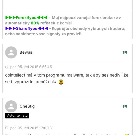
►►►Forex4you◄◄◄
= Muj nejpouzivanejsi forex broker >>
automaticky
80%
refback
z komisi
►►►Share4you◄◄◄
- Kopirujte obchody vybranych traderu,
nebo nabidnete vase signaly za provizi!
Bewas
pon 05. led 2015 6:56:45
cointellect má v tom programu malware, tak aby ses nedivil že
se ti vyprázdní peněženka
OneStig
Autor tematu
pon 05. led 2015 17:09:31