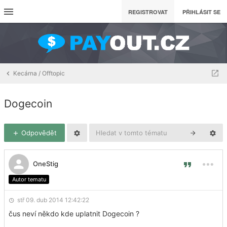
REGISTROVAT
PŘIHLÁSIT SE
Kecárna / Offtopic
Dogecoin
Odpovědět
OneStig
Autor tematu
stř 09. dub 2014 12:42:22
čus neví někdo kde uplatnit Dogecoin ?