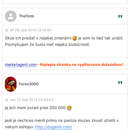
TheTomi
stř 09. dub 2014 13:19:30
Skús ich predať v nejakej zmenárni
ja som to tiež tak urobil.
Pochybujem že budú mať nejakú budúcnosť.
marketagent.com
- Najlepia stránka na vyplňovanie dotazníkov!
Forex3000
sob 12. dub 2014 23:45:43
ja jich mam porad pres 200 000
jesli je nechces menit primo na penize muzes zkusit utratit v
nakym eshopu:
http://dogedir.com/