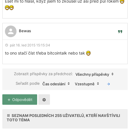
Eset mi to hlásil, když jsem to zkoušel už asi před půl rokem
Bewas
pát 16. led 2015 15:15:34
to ono stačí číst třeba bitcointalk nebo tak
Zobrazit příspěvky za předchozí:
Všechny příspěvky
Seřadit podle
Čas odeslání
Vzestupně
Odpovědět
SEZNAM POSLEDNÍCH
255
UŽIVATELŮ, KTEŘÍ NAVŠTÍVILI
TOTO TÉMA