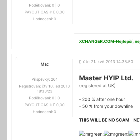
Poděkování:
0
|
0
PAYOUT CASH:
0,00
Hodnocení:
0
XCHANGER.COM-Nejlepší, nejle
úte 21. kvě 2013 14:35:50
Mac
Master HYIP Ltd.
Příspěvky:
264
(registered at UK)
Registrován:
čtv 10. led 2013
18:33:23
Poděkování:
0
|
0
- 200 % after one hour
PAYOUT CASH:
0,00
- 50 % from your downline
Hodnocení:
0
THIS WILL BE NO SCAM - NE