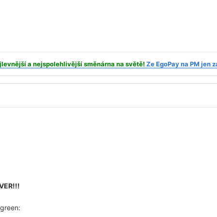
vnější a nejspolehlivější směnárna na světě!
Ze EgoPay na PM jen z
VER!!!