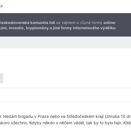
É?
československá komunita lidí
se zájmem o různé formy
online
ání, investic, kryptoměny a jiné formy internetového výdělku
.
k hledám brigádu v Praze nebo ve Středočeském kraji (zhruba 10 dn
skoro všechno. Kdyby někdo o něčem věděl, tak by to bylo fajn. Klid