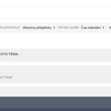
 za předchozí:
Seřadit podle
Všechny příspěvky
Čas odeslání
V
 TOTO TÉMA
 a 1 host