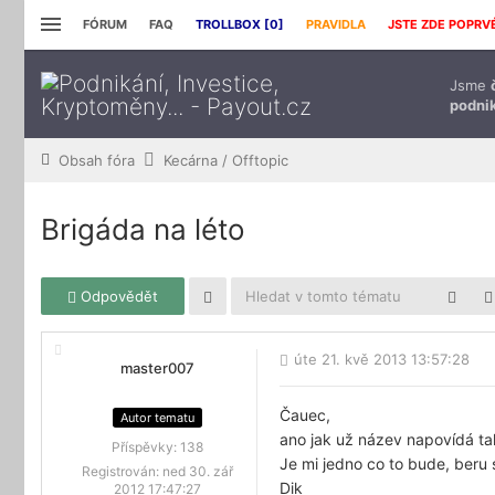
FÓRUM
FAQ
TROLLBOX [
0
]
PRAVIDLA
JSTE ZDE POPRV
Jsme
podnik
Obsah fóra
Kecárna / Offtopic
Brigáda na léto
Odpovědět
úte 21. kvě 2013 13:57:28
master007
Čauec,
Autor tematu
ano jak už název napovídá ta
Příspěvky:
138
Je mi jedno co to bude, beru 
Registrován:
ned 30. zář
Dik
2012 17:47:27