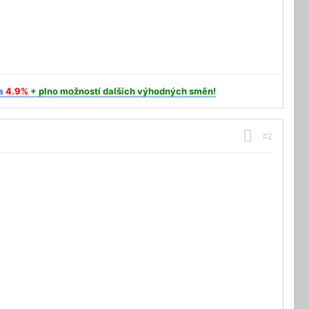
a
4.9%
+ plno možností dalších výhodných směn!
#2