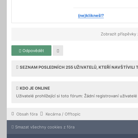
(ne)klikneš!?
Zobrazit příspěvky
Odpovědět
SEZNAM POSLEDNÍCH
255
UŽIVATELŮ, KTEŘÍ NAVŠTÍVILI
KDO JE ONLINE
Uživatelé prohlížející si toto fórum: Žádní registrovaní uživatelé
Obsah fóra
Kecárna / Offtopic
Smazat všechny cookies z fóra