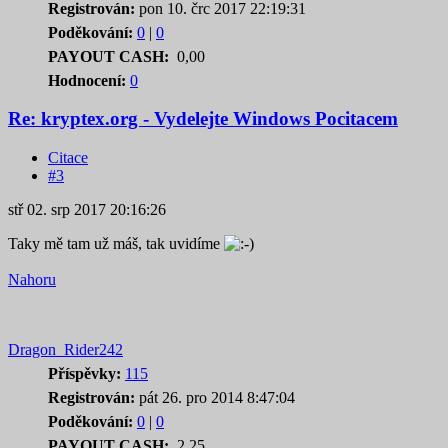
Registrován:
pon 10. črc 2017 22:19:31
Poděkování:
0
|
0
PAYOUT CASH:
0,00
Hodnocení:
0
Re: kryptex.org - Vydelejte Windows Pocitacem
Citace
#3
stř 02. srp 2017 20:16:26
Taky mě tam už máš, tak uvidíme
Nahoru
Dragon_Rider242
Příspěvky:
115
Registrován:
pát 26. pro 2014 8:47:04
Poděkování:
0
|
0
PAYOUT CASH:
2,25