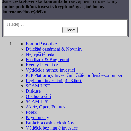
Jsme
československá komunita lidí
se zájmem o různé formy
online podnikání, investic, kryptoměny a jiné formy
internetového výdělku
.
Hledej…
Hledat
Forum Payout.cz
Důležitá oznámení & Novinky
Nejlepší témata
Feedback & Bug report
Eventy Payout.cz
Výdělek s nutnou investicí
P2P Platformy, Investiční tržiště, Sdílená ekonomika
Legitimní investiční příležitosti
SCAM LIST
Diskuse
Obchodování
SCAM LIST
Akcie, Opce, Futures
Forex
Kryptoměny
Brokeři a cashback služby
Výdělek bez nutné investice