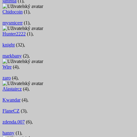
janinua
(1),
Chidocoin
(1),
mysmicerr
(1),
Hunter2222
(1),
knight
(32),
markbany
(2),
Wire
(4),
zaro
(4),
Alastaircz
(4),
Kwandar
(4),
FlaneCZ
(3),
zdenda.007
(6),
hanny
(1),