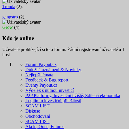
Tronda
(2),
gangstro
(2),
Grow
(4)
Kdo je online
Uživatelé prohlížející si toto fórum: Žádní registrovaní uživatelé a 1
host
Forum Payout.cz
Důležitá oznámení & Novinky
Nejlepší témata
Feedback & Bug report
Eventy Payout.cz
Výdělek s nutnou investicí
P2P Platformy, Investiční tržiště, Sdílená ekonomika
Legitimní investiční příležitosti
SCAM LIST
Diskuse
Obchodování
SCAM LIST
Akcie, Opce, Futures