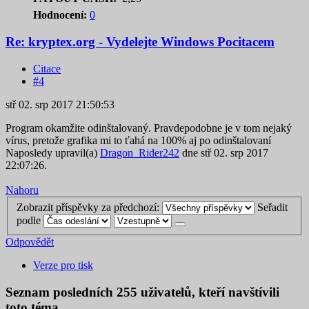
Hodnocení:
0
Re: kryptex.org - Vydelejte Windows Pocitacem
Citace
#4
stř 02. srp 2017 21:50:53
Program okamžite odinštalovaný. Pravdepodobne je v tom nejaký
vírus, pretože grafika mi to ťahá na 100% aj po odinštalovaní
Naposledy upravil(a)
Dragon_Rider242
dne stř 02. srp 2017
22:07:26.
Nahoru
Zobrazit příspěvky za předchozí:
Seřadit
podle
Odpovědět
Verze pro tisk
Seznam posledních
255
uživatelů, kteří navštívili
toto téma