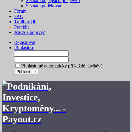
Seznam nejlepších příspěvků
Seznam poděkování
Fórum
FAQ
Trollbox [
0
]
Pravidla
Jste zde poprvé?
Registrovat
Přihlásit se
Přihlásit mě automaticky při každé návštěvě