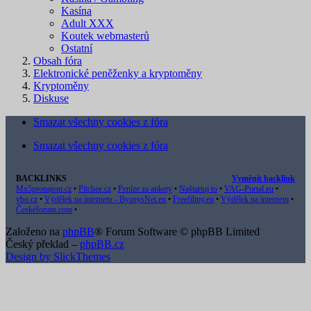
Kasína
Adult XXX
Koutek webmasterů
Ostatní
Obsah fóra
Elektronické peněženky a kryptoměny
Kryptoměny
Diskuse
Smazat všechny cookies z fóra
Smazat všechny cookies z fóra
BACKLINKS
Vyměnit backlink
Mx5pronajem.cz
•
Pitchee.cz
•
Peníze za ankety
•
Naštartuj to
•
VAG-Portal.eu
•
ybo.cz
•
Výdělek na internetu - ByznysNet.eu
•
Freefilmy.eu
•
Výdělek na internetu
•
Českéforum.com
•
Založeno na
phpBB
® Forum Software © phpBB Limited
Český překlad –
phpBB.cz
Design by SlickThemes