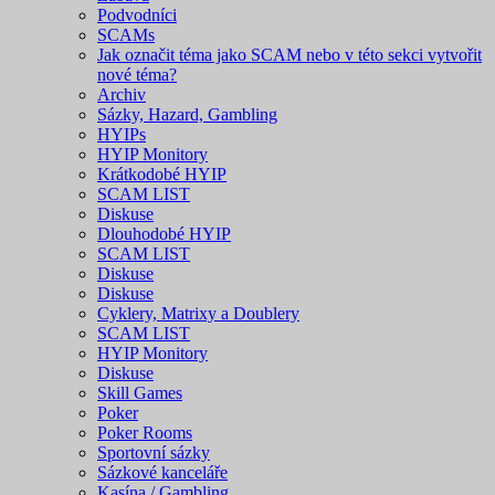
Podvodníci
SCAMs
Jak označit téma jako SCAM nebo v této sekci vytvořit
nové téma?
Archiv
Sázky, Hazard, Gambling
HYIPs
HYIP Monitory
Krátkodobé HYIP
SCAM LIST
Diskuse
Dlouhodobé HYIP
SCAM LIST
Diskuse
Diskuse
Cyklery, Matrixy a Doublery
SCAM LIST
HYIP Monitory
Diskuse
Skill Games
Poker
Poker Rooms
Sportovní sázky
Sázkové kanceláře
Kasína / Gambling