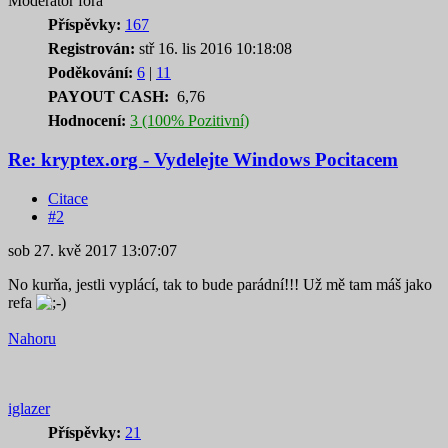
Moderátor fóra
Příspěvky:
167
Registrován:
stř 16. lis 2016 10:18:08
Poděkování:
6
|
11
PAYOUT CASH:
6,76
Hodnocení:
3 (100% Pozitivní)
Re: kryptex.org - Vydelejte Windows Pocitacem
Citace
#2
sob 27. kvě 2017 13:07:07
No kurňa, jestli vyplácí, tak to bude parádní!!! Už mě tam máš jako
refa
Nahoru
iglazer
Příspěvky:
21