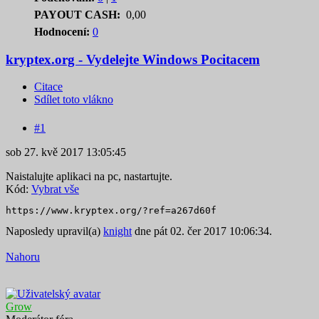
PAYOUT CASH:
0,00
Hodnocení:
0
kryptex.org - Vydelejte Windows Pocitacem
Citace
Sdílet toto vlákno
#1
sob 27. kvě 2017 13:05:45
Naistalujte aplikaci na pc, nastartujte.
Kód:
Vybrat vše
https://www.kryptex.org/?ref=a267d60f
Naposledy upravil(a)
knight
dne pát 02. čer 2017 10:06:34.
Nahoru
Grow