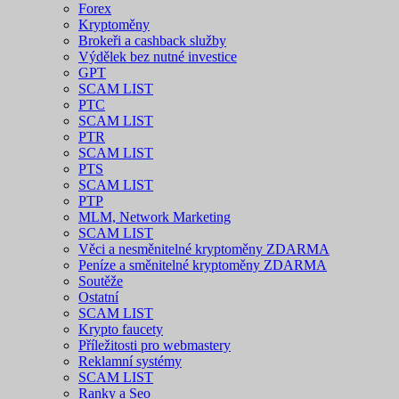
Forex
Kryptoměny
Brokeři a cashback služby
Výdělek bez nutné investice
GPT
SCAM LIST
PTC
SCAM LIST
PTR
SCAM LIST
PTS
SCAM LIST
PTP
MLM, Network Marketing
SCAM LIST
Věci a nesměnitelné kryptoměny ZDARMA
Peníze a směnitelné kryptoměny ZDARMA
Soutěže
Ostatní
SCAM LIST
Krypto faucety
Příležitosti pro webmastery
Reklamní systémy
SCAM LIST
Ranky a Seo