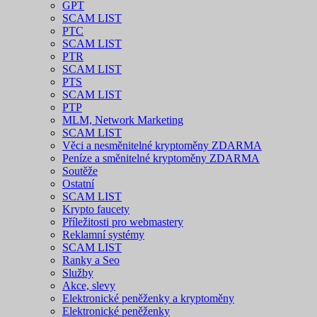
GPT
SCAM LIST
PTC
SCAM LIST
PTR
SCAM LIST
PTS
SCAM LIST
PTP
MLM, Network Marketing
SCAM LIST
Věci a nesměnitelné kryptoměny ZDARMA
Peníze a směnitelné kryptoměny ZDARMA
Soutěže
Ostatní
SCAM LIST
Krypto faucety
Příležitosti pro webmastery
Reklamní systémy
SCAM LIST
Ranky a Seo
Služby
Akce, slevy
Elektronické peněženky a kryptoměny
Elektronické peněženky