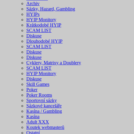
Archiv
Sázky, Hazard, Gambling
HYIPs
HYIP Monitory
Krátkodobé HYIP
SCAM LIST
Diskuse
Dlouhodobé HYIP
SCAM LIST
Diskuse
Diskuse
Cyklery, Matrixy a Doublery
SCAM LIST
HYIP Monitory
Diskuse
Skill Games
Poker
Poker Rooms
Sportovní sázky
Sázkové kanceláře
Kasína / Gambling
Kasína
Adult XXX
Koutek webmasterů
Ostatní