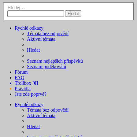
Hledej…
Hledat
Rychlé odkazy
Témata bez odpovědí
Aktivní témata
Hledat
Seznam nejlepších příspěvků
Seznam poděkování
Fórum
FAQ
Trollbox [
0
]
Pravidla
Jste zde poprvé?
Rychlé odkazy
Témata bez odpovědí
Aktivní témata
Hledat