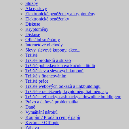
Služby
Akce, slevy
Elektronické peněženky a kryptoměny
Elektronické peněženky
Diskuse
Kryptoměny
Diskuse
Oficiální směnárny
Internetové obchody
Slevy, slevové kupony, akce...
Tržiště
Tržiště produktů a služeb
Tržiště pohledávek a exekučních titulů
Tržiště slev a slevových kuponů
Tržiště s financováním
Tržiště práce
Tržiště webových odkazů a linkbuildingu
Tržiště e-peněženek, kryptoměn, fiat měn, aj..
Tržiště s refbacky, cashbacky a downline buildingem
Právo a daňová problematika
Daně
Vymáhání nároků
Koupím / Prodám cenný papír
Kecárna / Offtopic
Zábava