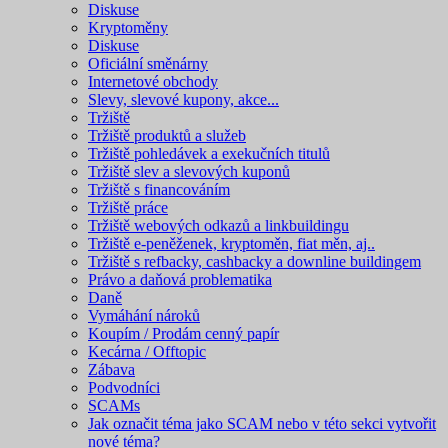
Diskuse
Kryptoměny
Diskuse
Oficiální směnárny
Internetové obchody
Slevy, slevové kupony, akce...
Tržiště
Tržiště produktů a služeb
Tržiště pohledávek a exekučních titulů
Tržiště slev a slevových kuponů
Tržiště s financováním
Tržiště práce
Tržiště webových odkazů a linkbuildingu
Tržiště e-peněženek, kryptoměn, fiat měn, aj..
Tržiště s refbacky, cashbacky a downline buildingem
Právo a daňová problematika
Daně
Vymáhání nároků
Koupím / Prodám cenný papír
Kecárna / Offtopic
Zábava
Podvodníci
SCAMs
Jak označit téma jako SCAM nebo v této sekci vytvořit
nové téma?