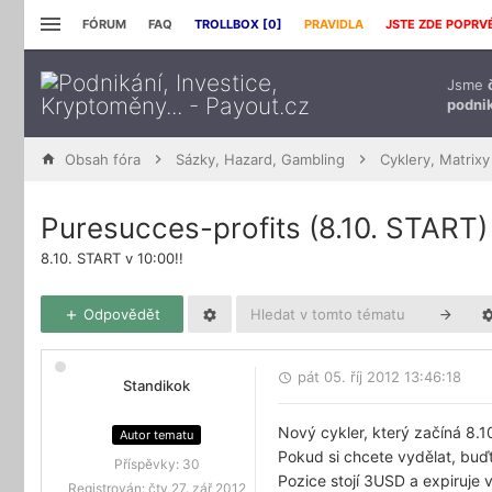
FÓRUM
FAQ
TROLLBOX [
0
]
PRAVIDLA
JSTE ZDE POPRV
Jsme
podnik
Obsah fóra
Sázky, Hazard, Gambling
Cyklery, Matrixy
Puresucces-profits (8.10. START)
8.10. START v 10:00!!
Odpovědět
pát 05. říj 2012 13:46:18
Standikok
Nový cykler, který začíná 8.10
Autor tematu
Pokud si chcete vydělat, buď
Příspěvky:
30
Pozice stojí 3USD a expiruje
Registrován:
čtv 27. zář 2012