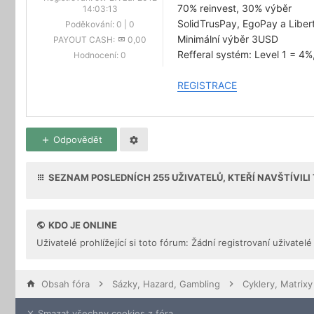
70% reinvest, 30% výběr
14:03:13
SolidTrusPay, EgoPay a Libe
Poděkování:
0
|
0
Minimální výběr 3USD
PAYOUT CASH:
0,00
Refferal systém: Level 1 = 4%
Hodnocení:
0
REGISTRACE
Odpovědět
SEZNAM POSLEDNÍCH
255
UŽIVATELŮ, KTEŘÍ NAVŠTÍVIL
KDO JE ONLINE
Uživatelé prohlížející si toto fórum: Žádní registrovaní uživatelé
Obsah fóra
Sázky, Hazard, Gambling
Cyklery, Matrixy
Smazat všechny cookies z fóra