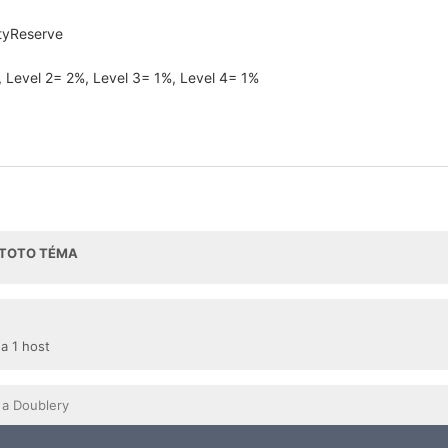
rtyReserve
, Level 2= 2%, Level 3= 1%, Level 4= 1%
I TOTO TÉMA
 a 1 host
 a Doublery