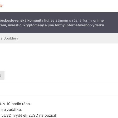
É?
československá komunita lidí
se zájmem o různé formy
online
ání, investic, kryptoměny a jiné formy internetového výdělku
.
 a Doublery
. v 10 hodin ráno.
te u začátku.
 v 5USD (výdělek 2USD na pozici)