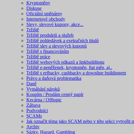
Kryptoměny
Diskuse
Oficiální směnárny
Internetové obchody
Slevy, slevové kupony, akce...
Tržiště
Tržiště produktů a služeb
Tržiště pohledávek a exekučních titulů
Tržiště slev a slevových kuponů
Tržiště s financováním
Tržiště práce
Tržiště webových odkazů a linkbuildingu
Tržiště e-peněženek, kryptoměn, fiat měn, aj..
Tržiště s refbacky, cashbacky a downline buildingem
Právo a daňová problematika
Daně
Vymáhání nároků
Koupím / Prodám cenný papír
Kecárna / Offtopic
Zábava
Podvodníci
SCAMs
Jak označit téma jako SCAM nebo v této sekci vytvořit 
Archiv
Sázky, Hazard, Gambling