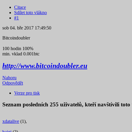
Citace
Sdílet toto vlákno
#1
sob 04. bře 2017 17:49:50
Bitcoindoubler
100 hodin 100%
min. vklad 0.001btc
http://www.bitcoindoubler.eu
Nahoru
Odpovědět
Verze pro tisk
Seznam posledních
255
uživatelů, kteří navštívili tot
xdatalive
(1),
bajgi
(2),