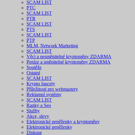
SCAM LIST
PTC
SCAM LIST
PTR
SCAM LIST
PTS
SCAM LIST
PTP
MLM, Network Marketing
SCAM LIST
Věci a nesměnitelné kryptoměny ZDARMA
Peníze a směnitelné kryptoměny ZDARMA
Soutěže
Ostatní
SCAM LIST
Krypto faucety
Příležitosti pro webmastery
Reklamní systémy
SCAM LIST
Ranky a Seo
Služby
Akce, slevy
Elektronické peněženky a kryptoměny
Elektronické peněženky
Diskuse