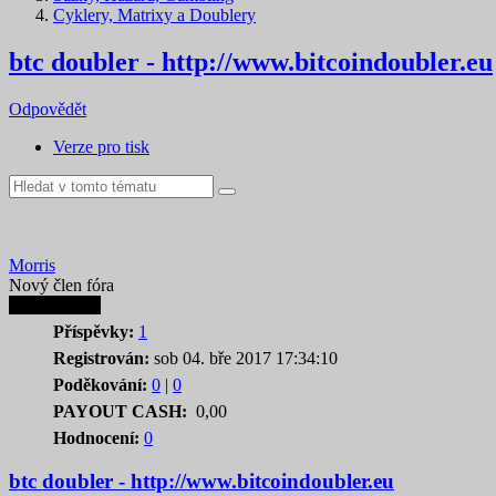
Cyklery, Matrixy a Doublery
btc doubler - http://www.bitcoindoubler.eu
Odpovědět
Verze pro tisk
Morris
Nový člen fóra
Autor tematu
Příspěvky:
1
Registrován:
sob 04. bře 2017 17:34:10
Poděkování:
0
|
0
PAYOUT CASH:
0,00
Hodnocení:
0
btc doubler - http://www.bitcoindoubler.eu