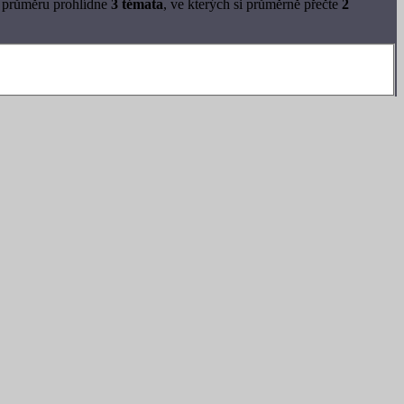
v průměru prohlídne
3 témata
, ve kterých si průměrně přečte
2