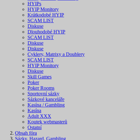
HYIPs
HYIP Monitory
Krátkodobé HYIP
SCAM LIST
Diskuse
Dlouhodobé HYIP
SCAM LIST
Diskuse
Diskuse
Cyklery, Matrixy a Doublery
SCAM LIST
HYIP Monitory
Diskuse
Skill Games
Poker
Poker Rooms
Sportovní sázky
Sázkové kanceláře
Kasína / Gambling
Kasína
Adult XXX
Koutek webmasterů
Ostatní
Obsah fóra
Sázky, Hazard, Gambling