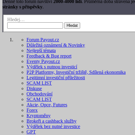
Denně toto forum navštíví
2000-4000 lidí
. Průměrná doba strávená j
stránky s příspěvky
.
Hledej…
Hledat
Forum Payout.cz
Důležitá oznámení & Novinky
Nejlepší témata
Feedback & Bug report
Eventy Payout.cz
Výdělek s nutnou investicí
P2P Platformy, Investiční tržiště, Sdílená ekonomika
Legitimní investiční příležitosti
SCAM LIST
Diskuse
Obchodování
SCAM LIST
Akcie, Opce, Futures
Forex
Kryptoměny
Brokeři a cashback služby
Výdělek bez nutné investice
GPT