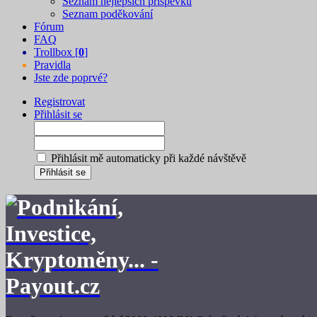
Seznam nejlepších příspěvků
Seznam poděkování
Fórum
FAQ
Trollbox [
0
]
Pravidla
Jste zde poprvé?
Registrovat
Přihlásit se
Přihlásit mě automaticky při každé návštěvě