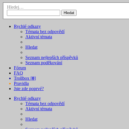
Hledej…
Hledat
Rychlé odkazy
Témata bez odpovědí
Aktivní témata
Hledat
Seznam nejlepších příspěvků
Seznam poděkování
Fórum
FAQ
Trollbox [
0
]
Pravidla
Jste zde poprvé?
Rychlé odkazy
Témata bez odpovědí
Aktivní témata
Hledat