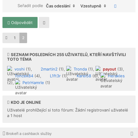
Seřadit podle
Čas odeslání
Vzestupně
Odpovědět
1
2
SEZNAM POSLEDNÍCH
255
UŽIVATELŮ, KTEŘÍ NAVŠTÍVILI
TOTO TÉMA
voshi
(1),
2martin2
(1),
Tronda
(1),
payout
(3),
Toncek84
(4),
L1ft3r
(1),
Karel58
(6),
Herakles
(2),
PetrHamrle
(1)
KDO JE ONLINE
Uživatelé prohlížející si toto fórum: Žádní registrovaní uživatelé
a 1 host
Brokeři a cashback služby