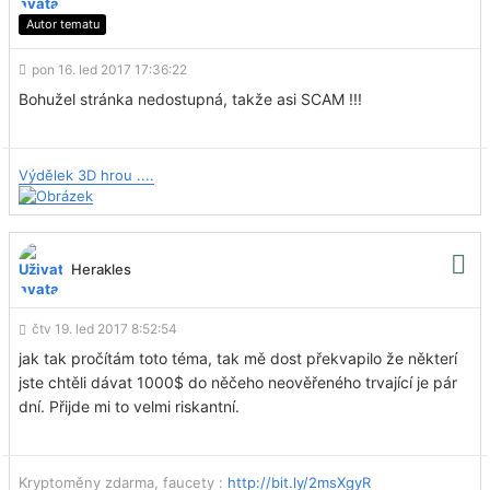
Autor tematu
pon 16. led 2017 17:36:22
Bohužel stránka nedostupná, takže asi SCAM !!!
Výdělek 3D hrou ....
Herakles
čtv 19. led 2017 8:52:54
jak tak pročítám toto téma, tak mě dost překvapilo že některí
jste chtěli dávat 1000$ do něčeho neověřeného trvající je pár
dní. Přijde mi to velmi riskantní.
Kryptoměny zdarma, faucety :
http://bit.ly/2msXgyR