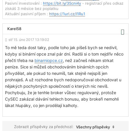
Pasivní investování :
https://bit.ly/3Scni4y
- registrací přes odkaz
získáš 3 měsíce bez poplatku
Aktuální pasivní příjem :
https://1url.cz/I1Ru1
Karel58
stř 15. úno 2017 13:19:02
To mě teda dost taky, podle toho jak píšeš bych se nedivil,
kdyby si binární opce znal pár dní. Radši si o tom nejdřív něco
přečti třeba na
binarniopce.cz
, než začneš někam strkat
peníze. Sice si můžeš obchodováním binárních opcích
přivydělat, ale pokud to neumíš, tak stejně nejspíš jen
prohraješ. A už rozhodne bych nedoporučoval obchodovat u
nějakých pochybných společností o kterých nic nevíš.
Pochybuju, že je tenhle broker vůbec regulovaný, protože
CySEC zakázal dávání tehlech bonusu, aby brokeři nemohli
lákat hlupáky, co jen prodělají kalhoty.
Zobrazit příspěvky za předchozí:
Všechny příspěvky