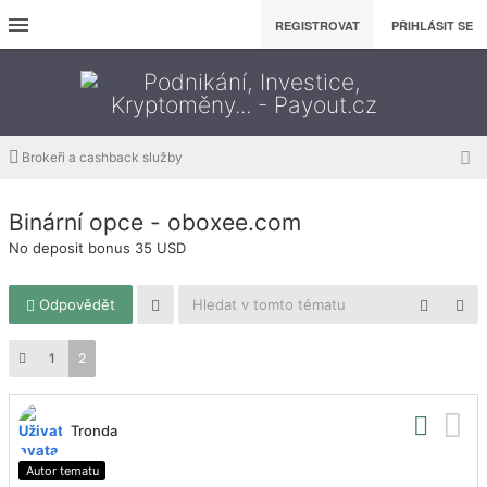
REGISTROVAT
PŘIHLÁSIT SE
Brokeři a cashback služby
Binární opce - oboxee.com
No deposit bonus 35 USD
Odpovědět
1
2
Tronda
Autor tematu