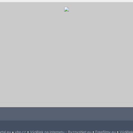
rtal.eu
•
ybo.cz
•
Výdělek na internetu - ByznysNet.eu
•
Freefilmy.eu
•
Výdělek