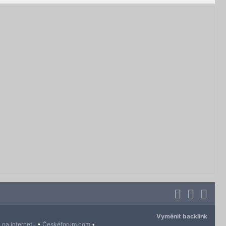
Vyměnit backlink
 na internetu
•
Českéforum.com
•