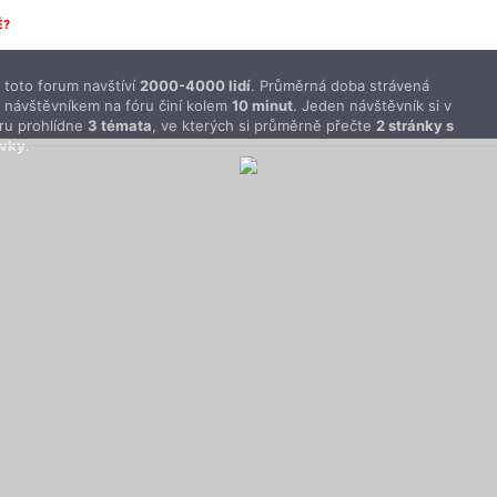
É?
toto forum navštíví
2000-4000 lidí
. Průměrná doba strávená
 návštěvníkem na fóru činí kolem
10 minut
. Jeden návštěvník si v
ru prohlídne
3 témata
, ve kterých si průměrně přečte
2 stránky s
ěvky
.