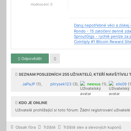
Hodnocení:
0
Daruj nepotřebné věci a získe
Rondo - 15 zatočení denně zd
SproutGigs - rychlé peníze za
Cointiply #1 Bitcoin Reward Sit
Odpovědět
SEZNAM POSLEDNÍCH
255
UŽIVATELŮ, KTEŘÍ NAVŠTÍVILI
JaPaJP
(1),
pitrysek123
(3),
neexus
(1),
elis09
(1
KDO JE ONLINE
Uživatelé prohlížející si toto fórum: Žádní registrovaní uživatelé
Obsah fóra
Tržiště
Tržiště slev a slevových kuponů