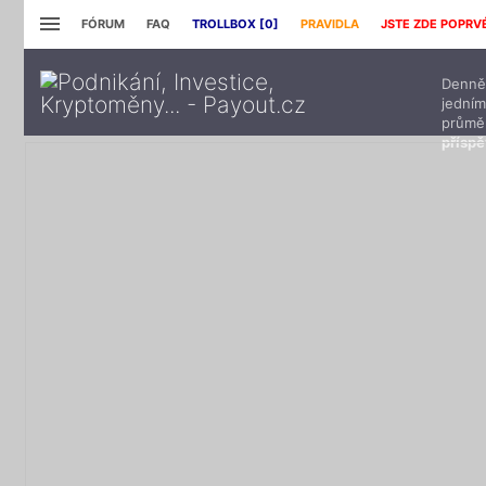
FÓRUM
FAQ
TROLLBOX [
0
]
PRAVIDLA
JSTE ZDE POPRV
Denně 
jedním
průmě
přísp