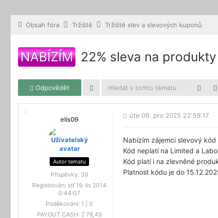
Obsah fóra
Tržiště
Tržiště slev a slevových kuponů
NABÍZÍM
22% sleva na produkt
Odpovědět
úte 09. pro 2025 22:59:17
elis09
Nabízím zájemci slevový kód
Kód neplatí na Limited a Lab
Kód platí i na zlevněné produ
Autor tematu
Platnost kódu je do 15.12.202
Příspěvky:
39
Registrován:
stř 19. lis 2014
0:44:07
Poděkování:
1
|
0
PAYOUT CASH:
78,49