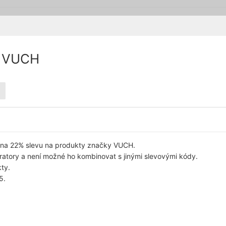
y VUCH
 na 22% slevu na produkty značky VUCH.
oratory a není možné ho kombinovat s jinými slevovými kódy.
kty.
5.