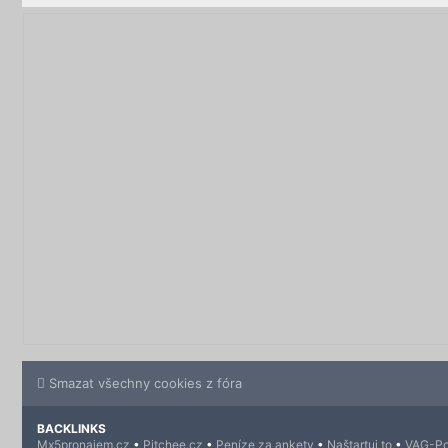
Smazat všechny cookies z fóra
BACKLINKS
Mx5pronajem.cz
•
Pitchee.cz
•
Peníze za ankety
•
Naštartuj to
•
VAG-Po