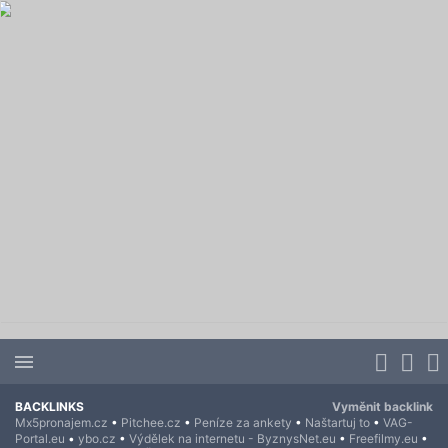
BACKLINKS
Vyměnit backlink
Mx5pronajem.cz
•
Pitchee.cz
•
Peníze za ankety
•
Naštartuj to
•
VAG-
Portal.eu
•
ybo.cz
•
Výdělek na internetu - ByznysNet.eu
•
Freefilmy.eu
•