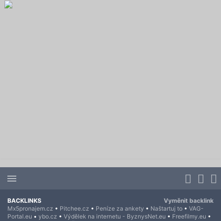
BACKLINKS
Vyměnit backlink
Mx5pronajem.cz
•
Pitchee.cz
•
Peníze za ankety
•
Naštartuj to
•
VAG-
Portal.eu
•
ybo.cz
•
Výdělek na internetu - ByznysNet.eu
•
Freefilmy.eu
•