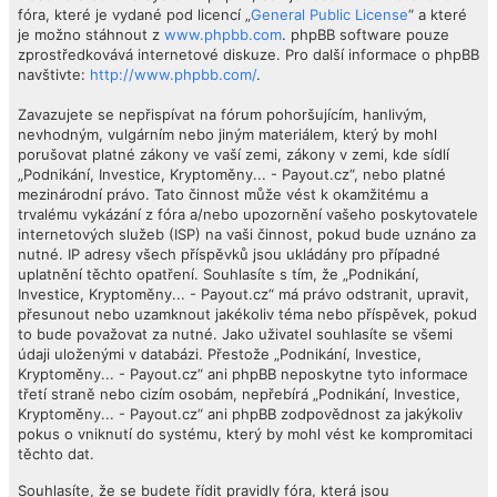
fóra, které je vydané pod licencí „
General Public License
“ a které
je možno stáhnout z
www.phpbb.com
. phpBB software pouze
zprostředkovává internetové diskuze. Pro další informace o phpBB
navštivte:
http://www.phpbb.com/
.
Zavazujete se nepřispívat na fórum pohoršujícím, hanlivým,
nevhodným, vulgárním nebo jiným materiálem, který by mohl
porušovat platné zákony ve vaší zemi, zákony v zemi, kde sídlí
„Podnikání, Investice, Kryptoměny... - Payout.cz“, nebo platné
mezinárodní právo. Tato činnost může vést k okamžitému a
trvalému vykázání z fóra a/nebo upozornění vašeho poskytovatele
internetových služeb (ISP) na vaši činnost, pokud bude uznáno za
nutné. IP adresy všech příspěvků jsou ukládány pro případné
uplatnění těchto opatření. Souhlasíte s tím, že „Podnikání,
Investice, Kryptoměny... - Payout.cz“ má právo odstranit, upravit,
přesunout nebo uzamknout jakékoliv téma nebo příspěvek, pokud
to bude považovat za nutné. Jako uživatel souhlasíte se všemi
údaji uloženými v databázi. Přestože „Podnikání, Investice,
Kryptoměny... - Payout.cz“ ani phpBB neposkytne tyto informace
třetí straně nebo cizím osobám, nepřebírá „Podnikání, Investice,
Kryptoměny... - Payout.cz“ ani phpBB zodpovědnost za jakýkoliv
pokus o vniknutí do systému, který by mohl vést ke kompromitaci
těchto dat.
Souhlasíte, že se budete řídit pravidly fóra, která jsou