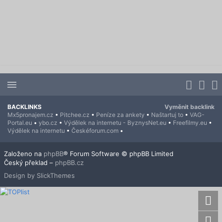
BACKLINKS
Vyměnit backlink
Mx5pronajem.cz
•
Pitchee.cz
•
Peníze za ankety
•
Naštartuj to
•
VAG-
Portal.eu
•
ybo.cz
•
Výdělek na internetu - ByznysNet.eu
•
Freefilmy.eu
•
Výdělek na internetu
•
Českéforum.com
•
Založeno na
phpBB
® Forum Software © phpBB Limited
Český překlad –
phpBB.cz
Design by SlickThemes