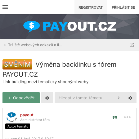
REGISTROVAT
PŘIHLÁSIT SE
Tržiště webových odkazů a linkbuildingu
SMĚNÍM
Výměna backlinku s fórem
PAYOUT.CZ
Link building mezi tematicky shodnými weby
Odpovědět
payout
Administrátor fóra
Autor tematu
pon 01. kvě 2017 0:59:17