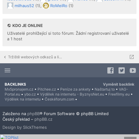
milhaus52
(1),
RoMeiRo
(1)
KDO JE ONLINE
Uživatelé prohlížející si toto fórum: Žádní registrovaní uživatelé
a 1 host
Tržiště webových odkazů a linkbuildingu
BACKLINKS
Vyměnit backlink
Mx5pronajem.cz
•
Pitchee.cz
•
Peníze za ankety
•
Naštartuj to
•
VAG-
Portal.eu
•
ybo.cz
•
Výdělek na internetu - ByznysNet.eu
•
Freefilmy.eu
•
Výdělek na internetu
•
Českéforum.com
•
Založeno na
phpBB
® Forum Software © phpBB Limited
Český překlad –
phpBB.cz
Design by SlickThemes