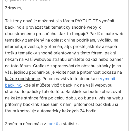
Zdravím,
Tak tedy nově je možnost si s fórem PAYOUT.CZ vyměnit
backlink a provázat tak tematicky shodné weby k
oboustrannému prospěchu. Jak to funguje? Pakliže máte web
tematicky zaměřený na oblast online podnikání, výdělku na
internetu, investic, kryptoměn, atp. prostě jakkoliv alespoň
trošku tematicky shodně orientovaný s tímto fórem, pak si
někam na vaší webovou stránku umístěte odkaz nebo banner
na toto fórum. Grafické zapracování do obsahu stránky je na
vás,
jedinou podmínkou je viditelnost a přítomnost odkazu na
každé podstránce
. Potom navštivte tento odkaz:
vymenit-
backlink
, kde si můžete vložit backlink na vaši webovou
stránku do patičky tohoto fóra. Backlink se bude zobrazovat
na každé stránce fóra po celou dobu, co bude u vás na webu
přítomný backlink zase sem k nám, přítomnost backlinku si
fórum kontroluje automaticky každých 24 hodin.
Závěrem něco málo z
ranků
a statistik.