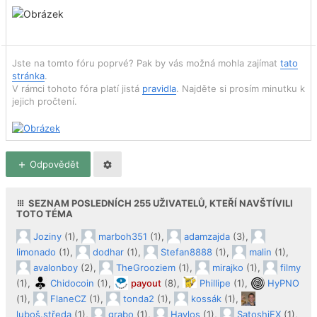
Jste na tomto fóru poprvé? Pak by vás možná mohla zajímat
tato
stránka
.
V rámci tohoto fóra platí jistá
pravidla
. Najděte si prosím minutku k
jejich pročtení.
Odpovědět
SEZNAM POSLEDNÍCH
255
UŽIVATELŮ, KTEŘÍ NAVŠTÍVILI
TOTO TÉMA
Joziny
(1),
marboh351
(1),
adamzajda
(3),
limonado
(1),
dodhar
(1),
Stefan8888
(1),
malin
(1),
avalonboy
(2),
TheGrooziem
(1),
mirajko
(1),
filmy
(1),
Chidocoin
(1),
payout
(8),
Phillipe
(1),
HyPNO
(1),
FlaneCZ
(1),
tonda2
(1),
kossák
(1),
luboš.středa
(1),
grabo
(1),
Havlos
(1),
SatoshiFX
(1),