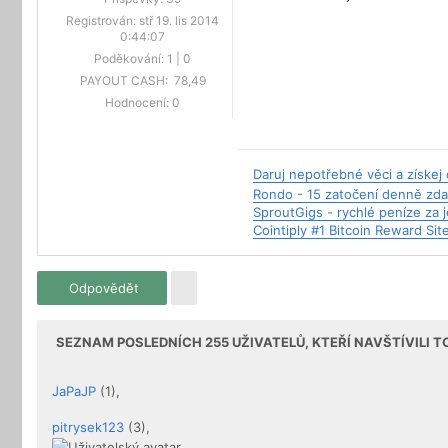
Registrován:
stř 19. lis 2014
0:44:07
Poděkování:
1
|
0
PAYOUT CASH:
78,49
Hodnocení:
0
Daruj nepotřebné věci a získe
Rondo - 15 zatočení denně zd
SproutGigs - rychlé peníze za
Cointiply #1 Bitcoin Reward Sit
Odpovědět
SEZNAM POSLEDNÍCH
255
UŽIVATELŮ, KTEŘÍ NAVŠTÍVILI 
JaPaJP
(1),
pitrysek123
(3),