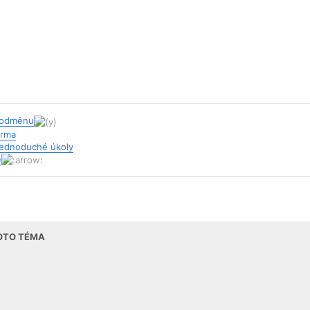
j odměnu
arma
 jednoduché úkoly
e
TOTO TÉMA