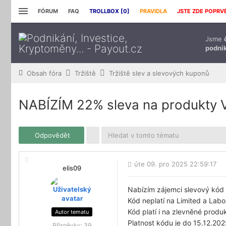
FÓRUM
FAQ
TROLLBOX [
0
]
PRAVIDLA
JSTE ZDE POPRV
Jsme
podnik
Obsah fóra
Tržiště
Tržiště slev a slevových kuponů
NABÍZÍM
22% sleva na produkty
Odpovědět
úte 09. pro 2025 22:59:17
elis09
Nabízím zájemci slevový kód
Kód neplatí na Limited a Lab
Kód platí i na zlevněné produ
Autor tematu
Platnost kódu je do 15.12.202
Příspěvky:
39