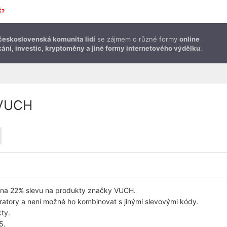
É?
československá komunita lidí
se zájmem o různé formy
online
ání, investic, kryptoměny a jiné formy internetového výdělku
.
 VUCH
 na 22% slevu na produkty značky VUCH.
oratory a není možné ho kombinovat s jinými slevovými kódy.
kty.
5.