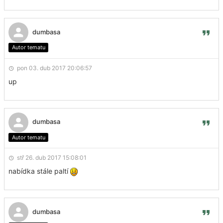
dumbasa
Autor tematu
pon 03. dub 2017 20:06:57
up
dumbasa
Autor tematu
stř 26. dub 2017 15:08:01
nabídka stále paltí
dumbasa