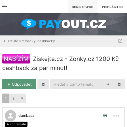
REGISTROVAT
PŘIHLÁSIT SE
Tržiště s refbacky, cashbacky a downline buildingem
NABÍZÍM
Ziskejte.cz - Zonky.cz 1200 Kč
cashback za pár minut!
Odpovědět
1
2
dumbasa
Autor tematu