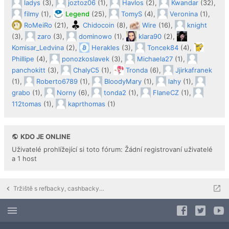
ladys
(3),
joztoz06
(1),
Havlos
(2),
Kwandar
(32),
filmy
(1),
Legend
(25),
TomyS
(4),
Veronina
(1),
RoMeiRo
(21),
Chidocoin
(8),
Wire
(16),
knight
(3),
zaro
(3),
dominowo
(1),
klara90
(2),
Komisar_Ledvina
(2),
Herakles
(3),
Toncek84
(4),
Phillipe
(4),
ponozkoslavek
(3),
Michaela27
(1),
panchokitt
(3),
ChalyC5
(1),
Tronda
(6),
Jjirkafranek
(1),
Roberto6789
(1),
BloodyMary
(1),
lahy
(1),
grabo
(1),
Norny
(6),
tonda2
(1),
FlaneCZ
(1),
112tomas
(1),
kaprthomas
(1)
KDO JE ONLINE
Uživatelé prohlížející si toto fórum: Žádní registrovaní uživatelé
a 1 host
Tržiště s refbacky, cashbacky a downline buildingem