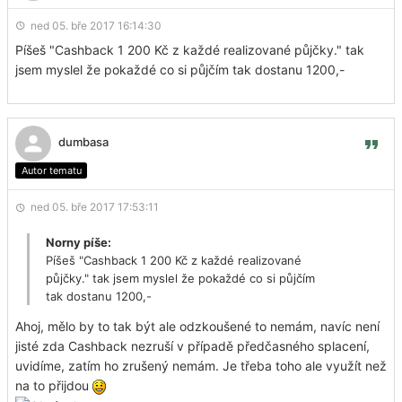
ned 05. bře 2017 16:14:30
Píšeš "
Cashback 1 200 Kč z každé realizované půjčky." tak
jsem myslel že pokaždé co si půjčím tak dostanu 1200,-
dumbasa
Autor tematu
ned 05. bře 2017 17:53:11
Norny píše:
Píšeš "
Cashback 1 200 Kč z každé realizované
půjčky." tak jsem myslel že pokaždé co si půjčím
tak dostanu 1200,-
Ahoj, mělo by to tak být ale odzkoušené to nemám, navíc není
jisté zda Cashback nezruší v případě předčasného splacení,
uvidíme, zatím ho zrušený nemám. Je třeba toho ale využít než
na to přijdou