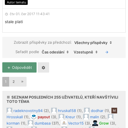
Autor tematu
čtv 01. čer 2017 11:43:41
stale plati
Zobrazit příspěvky za předchozí:
Všechny příspěvky
Seřadit podle
Čas odeslání
Vzestupně
Odpovědět
1
2
SEZNAM POSLEDNÍCH
255
UŽIVATELŮ, KTEŘÍ NAVŠTÍVILI
TOTO TÉMA
radeknovotny94
(2),
hruska158
(1),
dodhar
(1),
Hrosskall
(1),
payout
(3),
Kreur
(1),
malin
(2),
korman
(1),
dumbasa
(37),
Vector15
(3),
Grow
(3),