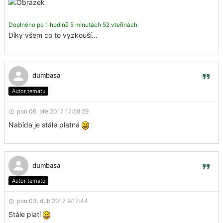
Doplněno po 1 hodině 5 minutách 52 vteřinách:
Díky všem co to vyzkouší...
dumbasa
Autor tematu
pon 06. bře 2017 17:58:29
Nabída je stále platná
dumbasa
Autor tematu
pon 03. dub 2017 9:17:44
Stále platí