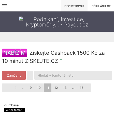
REGISTROVAT
PŘIHLÁSIT SE
NABÍZÍM
Získejte Cashback 1500 Kč za
10 minut ZISKEJTE.CZ
Zamčeno
1
…
9
10
11
12
13
…
15
dumbasa
Autor tematu