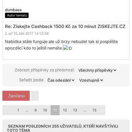
dumbasa
Autor tematu
Re: Získejte Cashback 1500 Kč za 10 minut ZISKEJTE.CZ
stř 15. bře 2017 14:12:38
Nabídka stále funguje ale už brzy nebude! tak si pospěšte
opozdilci kdo to ještě nemáte
Zobrazit příspěvky za předchozí:
Seřadit podle
Zamčeno
1
…
9
10
11
12
13
…
15
SEZNAM POSLEDNÍCH
255
UŽIVATELŮ, KTEŘÍ NAVŠTÍVILI
TOTO TÉMA