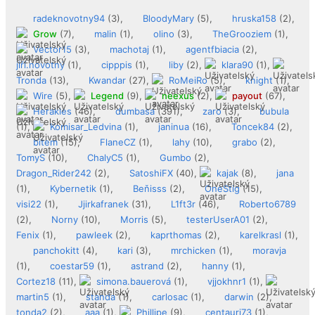
radeknovotny94
(3),
BloodyMary
(5),
hruska158
(2),
Grow
(7),
malin
(1),
olino
(3),
TheGrooziem
(1),
Vector15
(3),
machotaj
(1),
agentfbiacia
(2),
jiří.novotný
(1),
cipppis
(1),
liby
(2),
klara90
(1),
Tronda
(13),
Kwandar
(27),
RoMeiRo
(5),
knight
(1),
Wire
(5),
Legend
(9),
neexus
(2),
payout
(67),
Herakles
(46),
dumbasa
(391),
zaro
(3),
bubula
(1),
Komisar_Ledvina
(1),
janinua
(16),
Toncek84
(2),
bitem
(15),
FlaneCZ
(1),
lahy
(10),
grabo
(2),
TomyS
(10),
ChalyC5
(1),
Gumbo
(2),
Dragon_Rider242
(2),
SatoshiFX
(40),
kajak
(8),
jana
(1),
Kybernetik
(1),
Beňisss
(2),
OneStig
(15),
visi22
(1),
Jjirkafranek
(31),
L1ft3r
(46),
Roberto6789
(2),
Norny
(10),
Morris
(5),
testerUserA01
(2),
Fenix
(1),
pawleek
(2),
kaprthomas
(2),
karelkrasl
(1),
panchokitt
(4),
kari
(3),
mrchicken
(1),
moravja
(1),
coestar59
(1),
astrand
(2),
hanny
(1),
Cortez18
(11),
simona.bauerová
(1),
vjjokhnr1
(1),
martin5
(1),
standa
(1),
carlosac
(1),
darwin
(2),
tonda2
(2),
aaa
(1),
Phillipe
(9),
centauri73
(1),