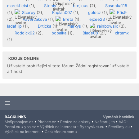
marekfleisi
(1),
Stenly
(2),
brejlous
(2),
Sasenka115
(1),
Scorpy
(2),
Kaplan007
(1),
goldcz
(1),
Efis9
(2),
Vavercakova
(1),
Breta
(1),
ejzee23
(2),
ladafilip
(1),
Drticka
(1),
markys
(1),
rainbowsix
(3),
Roddick92
(2),
bobalka
(1),
Blade08
(2),
xirtamx
(1)
KDO JE ONLINE
Uživatelé prohlížející si toto fórum: Žádní registrovaní uživatelé
a 1 host
BACKLINKS
Vyměnit backlink
Mx5pronajem.cz
•
Pitchee.cz
•
Peníze za ankety
•
Naštartuj to
•
VAG-
Portal.eu
•
ybo.cz
•
Výdělek na internetu - ByznysNet.eu
•
Freefilmy.eu
•
Výdělek na internetu
•
Českéforum.com
•