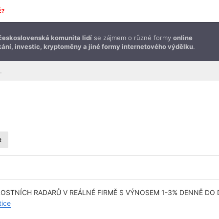
É?
československá komunita lidí
se zájmem o různé formy
online
ání, investic, kryptoměny a jiné formy internetového výdělku
.
downline buildingem
OSTNÍCH RADARŮ V REÁLNÉ FIRMĚ S VÝNOSEM 1-3% DENNĚ DO D
tice