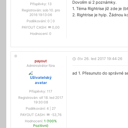
Dovolím si 2 poznámky.
Příspěvky:
13
1. Téma Rightrise již zde je (
Registrován:
sob 10. pro
2. Rightrise je hyip. Žádnou k
2016 19:13:06
Poděkování:
0
|
0
PAYOUT CASH:
0,00
Hodnocení:
0
čtv 26. led 2017 19:44:26
payout
Administrátor fóra
ad 1. Přesunuto do správné 
Příspěvky:
117
Registrován:
stř 18. led 2017
19:30:08
Poděkování:
4
|
27
PAYOUT CASH:
-53,76
Hodnocení:
1 (100%
Pozitivní)