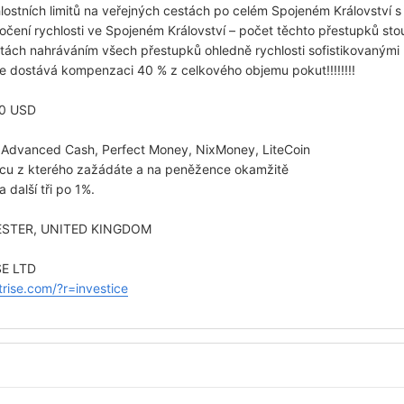
lostních limitů na veřejných cestách po celém Spojeném Království 
očení rychlosti ve Spojeném Království – počet těchto přestupků st
stách nahráváním všech přestupků ohledně rychlosti sofistikovanými 
že dostává kompenzaci 40 % z celkového objemu pokut!!!!!!!!
30 USD
, Advanced Cash, Perfect Money, NixMoney, LiteCoin
icu z kterého zažádáte a na peněžence okamžitě
 další tři po 1%.
ESTER, UNITED KINGDOM
SE LTD
htrise.com/?r=investice