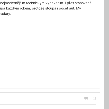
s nejmodernějším technickým vybavením. I přes stanovené
oupá každým rokem, protože stoupá i počet aut. My
radary.
#2