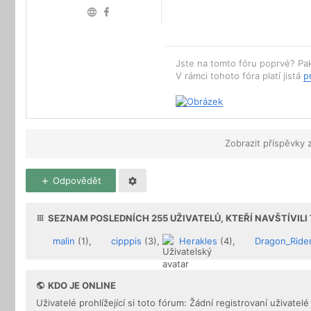
Jste na tomto fóru poprvé? Pa
V rámci tohoto fóra platí jistá
p
Zobrazit příspěvky 
Odpovědět
SEZNAM POSLEDNÍCH
255
UŽIVATELŮ, KTEŘÍ NAVŠTÍVIL
malin
(1),
cipppis
(3),
Herakles
(4),
Dragon_Ride
KDO JE ONLINE
Uživatelé prohlížející si toto fórum: Žádní registrovaní uživatelé