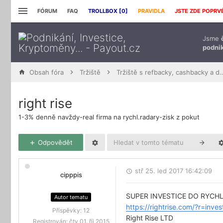
FÓRUM
FAQ
TROLLBOX [
0
]
PRAVIDLA
JSTE ZDE POPRV
Jsme
podnik
Obsah fóra
Tržiště
Tržiště s refbacky, cashbacky a 
right rise
1-3% denně navždy-real firma na rychl.radary-zisk z pokut
Odpovědět
stř 25. led 2017 16:42:09
cipppis
SUPER INVESTICE DO RYCHL
Autor tematu
https://rightrise.com/?r=inves
Příspěvky:
12
Right Rise LTD
Registrován:
čtv 01. říj 2015