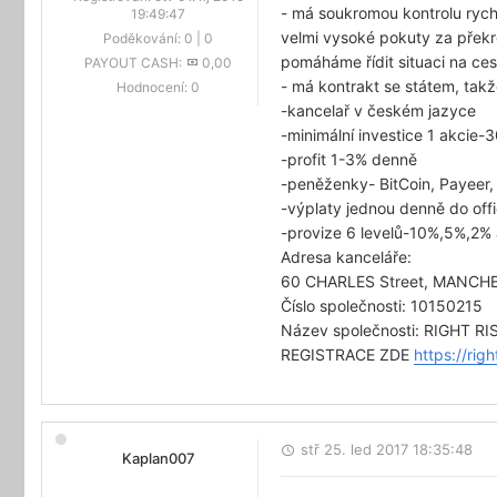
- má soukromou kontrolu rych
19:49:47
velmi vysoké pokuty za překr
Poděkování:
0
|
0
pomáháme řídit situaci na ce
PAYOUT CASH:
0,00
- má kontrakt se státem, tak
Hodnocení:
0
-kancelař v českém jazyce
-minimální investice 1 akcie-
-profit 1-3% denně
-peněženky- BitCoin, Payeer
-výplaty jednou denně do off
-provize 6 levelů-10%,5%,2% a
Adresa kanceláře:
60 CHARLES Street, MANCH
Číslo společnosti: 10150215
Název společnosti: RIGHT RI
REGISTRACE ZDE
https://rig
stř 25. led 2017 18:35:48
Kaplan007