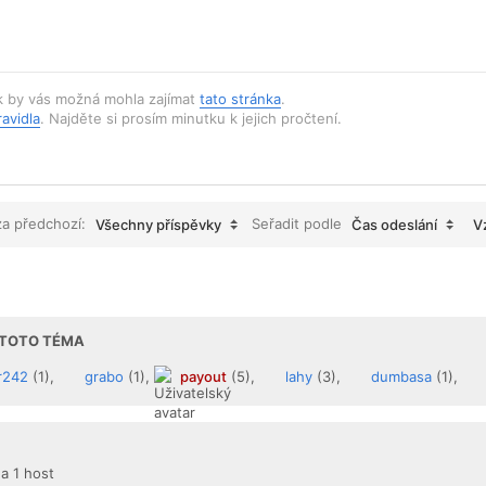
k by vás možná mohla zajímat
tato stránka
.
ravidla
. Najděte si prosím minutku k jejich pročtení.
za předchozí:
Seřadit podle
Všechny příspěvky
Čas odeslání
V
I TOTO TÉMA
r242
(1),
grabo
(1),
payout
(5),
lahy
(3),
dumbasa
(1),
 a 1 host