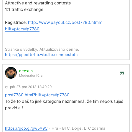
Attractive and rewarding contests
1:1 traffic exchange
Registrace:
http://www.payout.cz/post7780.html?
hilit=ptcrs#p7780
Stránka s výdělky. Aktualizováno denně.
https://ppeettrrbb.wixsite.com/bestptc
neexus
Moderátor fóra
pát 27. pro 2013 12:49:29
post7780.html?hilit=ptcrs#p7780
To že to dáš to jiné kategorie neznamená, že tím neporušuješ
pravidla !
https://goo.gl/gw5x9C
- Hra - BTC, Doge, LTC zdarma