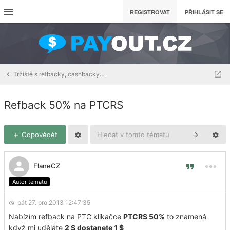
REGISTROVAT
PŘIHLÁSIT SE
Tržiště s refbacky, cashbacky a downline buildingem
Refback 50% na PTCRS
Odpovědět
FlaneCZ
Autor tematu
pát 27. pro 2013 12:47:35
Nabízím refback na PTC klikačce
PTCRS 50%
to znamená
když mi uděláte
2 $ dostanete 1 $