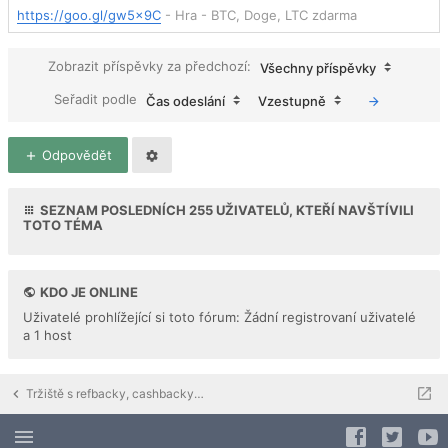
https://goo.gl/gw5x9C
- Hra - BTC, Doge, LTC zdarma
Zobrazit příspěvky za předchozí:
Všechny příspěvky
Seřadit podle
Čas odeslání
Vzestupně
Odpovědět
SEZNAM POSLEDNÍCH
255
UŽIVATELŮ, KTEŘÍ NAVŠTÍVILI
TOTO TÉMA
KDO JE ONLINE
Uživatelé prohlížející si toto fórum: Žádní registrovaní uživatelé
a 1 host
Tržiště s refbacky, cashbacky a downline buildingem