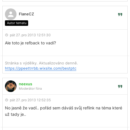
FlaneCZ
Autor tematu
pát 27. pro 2013 12:51:30
Ale toto je refback to vadí?
Stránka s výdělky. Aktualizováno denně.
https://ppeettrrbb.wixsite.com/bestptc
neexus
Moderátor fóra
pát 27. pro 2013 12:52:35
No jasně že vadí.. pořád sem dáváš svůj reflink na téma které
už tady je..