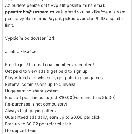
Až budete peníze chtít vyplatit pošlete mi na email:
ppeettrr.bb@seznam.cz
vaši přezdívku na klikačce a já vám
peníze vyplatím přes Paypal, pokud uvedete PP ID a splníte
limit.
Vyplácím po dovršení 2 $
Jinak o klikačce:
Free to join! International members accepted!
Get paid to view ads & get paid to sign up
Play Adgrid and win cash, get paid to play games
Referral commissions up to 5 levels!
Huge earning share system
Each ad position costs just $10.00(For ultimate is $5.00)
Re-purchase is not compulsory!
Always high paying offers
Guaranteed ads daily, earn up to $0.06 per click
Earn up to $0.02 per referral click
No deposit fees