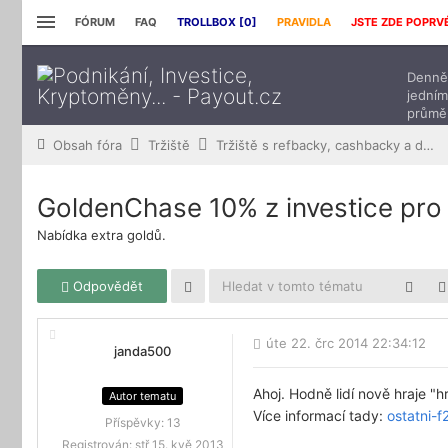
FÓRUM
FAQ
TROLLBOX [
0
]
PRAVIDLA
JSTE ZDE POPRV
Denně 
jedním
průmě
přísp
Obsah fóra
Tržiště
Tržiště s refbacky, cashbacky a downline buildingem
GoldenChase 10% z investice pro
Nabídka extra goldů.
Odpovědět
úte 22. črc 2014 22:34:12
janda500
Ahoj. Hodně lidí nově hraje 
Autor tematu
Více informací tady:
ostatni-
Příspěvky:
13
Registrován:
stř 15. kvě 2013