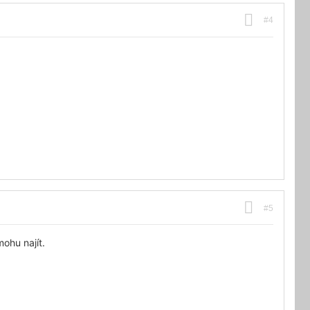
#4
#5
ohu najít.