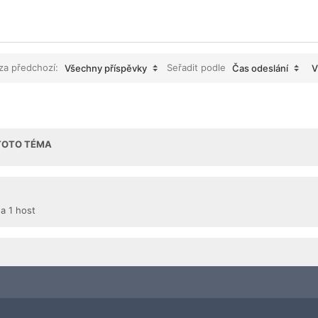
 za předchozí:
Seřadit podle
Všechny příspěvky
Čas odeslání
V
 TOTO TÉMA
 a 1 host