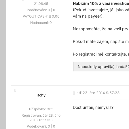
Nabízím 10% z vaší investice
21:08:45
(Pokud investujete, já, jako
Poděkování:
0
|
0
vám na payeer).
PAYOUT CASH:
0,00
Hodnocení:
0
Nezapomeňte, že na vaši první
Pokud máte zájem, napište mi 
Po registraci mě kontaktujte
Naposledy upravil(a)
janda5
stř 23. črc 2014 9:57:23
Itchy
Dost unfair, nemyslis?
Příspěvky:
365
Registrován:
čtv 28. úno
2013 16:29:33
Poděkování:
0
|
0