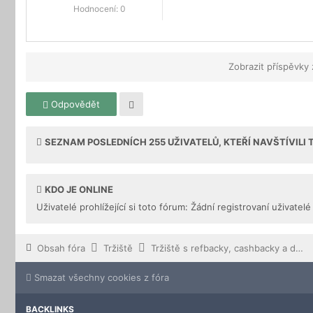
Hodnocení:
0
Zobrazit příspěvky
Odpovědět
SEZNAM POSLEDNÍCH
255
UŽIVATELŮ, KTEŘÍ NAVŠTÍVILI
KDO JE ONLINE
Uživatelé prohlížející si toto fórum: Žádní registrovaní uživatelé
Obsah fóra
Tržiště
Tržiště s refbacky, cashbacky a downline buildingem
Smazat všechny cookies z fóra
BACKLINKS