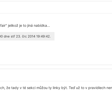
air" jelikož je to jiná nabídka...
00
dne stř 23. črc 2014 19:49:42.
ch, že tady v té sekci můžou ty linky být. Teď už to v pravidlech nem