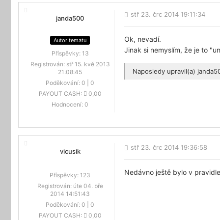
stř 23. črc 2014 19:11:34
janda500
Ok, nevadí.
Autor tematu
Jinak si nemyslím, že je to "unf
Příspěvky:
13
Registrován:
stř 15. kvě 2013
Naposledy upravil(a)
janda5
21:08:45
Poděkování:
0
|
0
PAYOUT CASH:
0,00
Hodnocení:
0
stř 23. črc 2014 19:36:58
vicusik
Nedávno ještě bylo v pravidle
Příspěvky:
123
Registrován:
úte 04. bře
2014 14:51:43
Poděkování:
0
|
0
PAYOUT CASH:
0,00