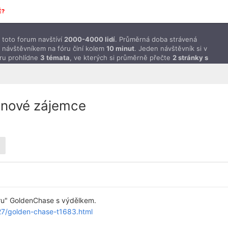
É?
toto forum navštíví
2000-4000 lidí
. Průměrná doba strávená
 návštěvníkem na fóru činí kolem
10 minut
. Jeden návštěvník si v
ru prohlídne
3 témata
, ve kterých si průměrně přečte
2 stránky s
ěvky
.
 nové zájemce
"hru" GoldenChase s výdělkem.
f27/golden-chase-t1683.html