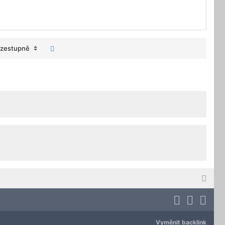
zestupně
Vyměnit backlink