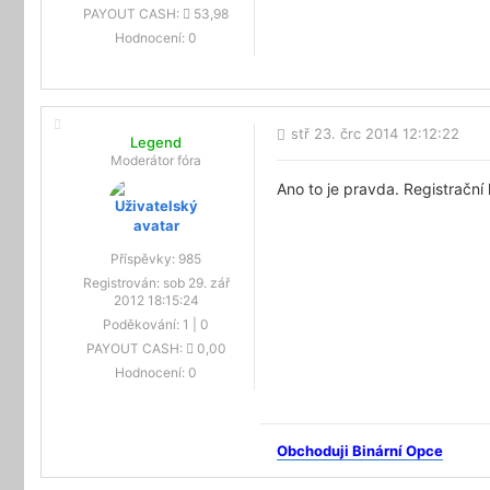
PAYOUT CASH:
53,98
Hodnocení:
0
stř 23. črc 2014 12:12:22
Legend
Moderátor fóra
Ano to je pravda. Registračn
Příspěvky:
985
Registrován:
sob 29. zář
2012 18:15:24
Poděkování:
1
|
0
PAYOUT CASH:
0,00
Hodnocení:
0
Obchoduji Binární Opce