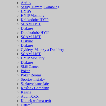
Archiv
Sázky, Hazard, Gambling
HYIPs
HYIP Monitory
Krátkodobé HYIP
SCAM LIST
Diskuse
Dlouhodobé HYIP
SCAM LIST
Diskuse
Diskuse
Cyklery, Matrixy a Doublery
SCAM LIST
HYIP Monitory
Diskuse
Skill Games
Poker
Poker Rooms
Sportovní sázky
Sázkové kanceláře
Kasína / Gambling
Kasína
Adult XXX
Koutek webmasterů
Ostatní