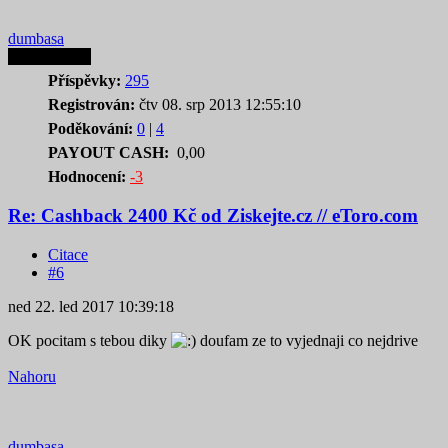
dumbasa
Autor tematu
Příspěvky:
295
Registrován:
čtv 08. srp 2013 12:55:10
Poděkování:
0
|
4
PAYOUT CASH:
0,00
Hodnocení:
-3
Re: Cashback 2400 Kč od Ziskejte.cz // eToro.com
Citace
#6
ned 22. led 2017 10:39:18
OK pocitam s tebou diky
doufam ze to vyjednaji co nejdrive
Nahoru
dumbasa