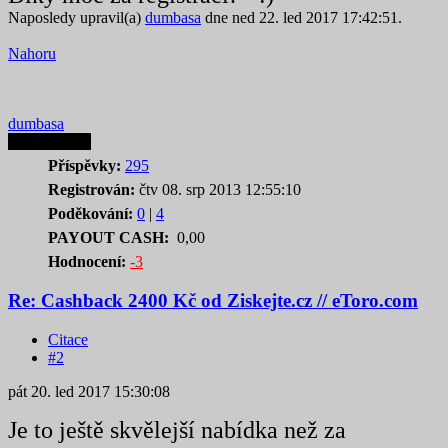
Naposledy upravil(a)
dumbasa
dne ned 22. led 2017 17:42:51.
Nahoru
dumbasa
Autor tematu
Příspěvky:
295
Registrován:
čtv 08. srp 2013 12:55:10
Poděkování:
0
|
4
PAYOUT CASH:
0,00
Hodnocení:
-3
Re: Cashback 2400 Kč od Ziskejte.cz // eToro.com
Citace
#2
pát 20. led 2017 15:30:08
Je to ještě skvělejší nabídka než za