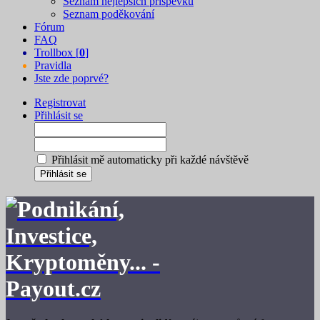
Seznam nejlepších příspěvků
Seznam poděkování
Fórum
FAQ
Trollbox [
0
]
Pravidla
Jste zde poprvé?
Registrovat
Přihlásit se
Přihlásit mě automaticky při každé návštěvě