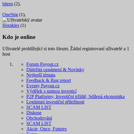
bitem
(2),
OneStig
(1),
Herakles
(1)
Kdo je online
Uživatelé prohlížející si toto fórum: Žádní registrovaní uživatelé a 1
host
Forum Payout.cz
Důležitá oznámení & Novinky
Nejlepší témata
Feedback & Bug report
Eventy Payout.cz
Výdělek s nutnou investicí
P2P Platformy, Investiční tržiště, Sdílená ekonomika
Legitimní investiční příležitosti
SCAM LIST
Diskuse
Obchodování
SCAM LIST
Akcie, Opce, Futures