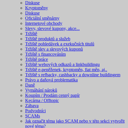
Diskuse
Kryptoměny
Diskuse
Oficiální směnárny
Internetové obchody
Slevy, slevové kupony, akce...
Tržiště
Tržiště produktů a služeb
Tržiště pohledávek a exekučních titulů
Tržiště slev a slevových kuponů
Tržiště s financováním
Tržiště práce
Tržiště webových odkazů a linkbuildingu
Tržiště e-peněženek, kryptoměn, fiat měn, aj..
Tržiště s refbacky, cashbacky a downline buildingem
Právo a daňová problematika
Daně
Vymáhání nároků
Koupím / Prodám cenný papír
Kecárna / Offtopic
Zábava
Podvodníci
SCAMs
Jak označit téma jako SCAM nebo v této sekci vytvořit
nové téma?