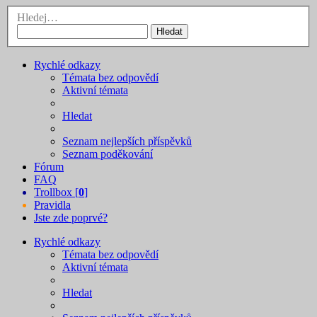
Hledej…
Hledat
Rychlé odkazy
Témata bez odpovědí
Aktivní témata
Hledat
Seznam nejlepších příspěvků
Seznam poděkování
Fórum
FAQ
Trollbox [
0
]
Pravidla
Jste zde poprvé?
Rychlé odkazy
Témata bez odpovědí
Aktivní témata
Hledat