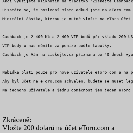
Akci využijete kliknutím na tlačítko "Získejte Cashback
Ujistěte se, že poslední místo odkud jste na eToro.com 
Minimální částka, kterou je nutné vložit na eToro účet 
Cashback je 2 400 Kč a 2 400 VIP bodů při vkladu 200 US
VIP body u nás měníte za peníze podle tabulky.
Cashback je Vám na ziskejte.cz přiznána po 40 dnech vyu
Nabídka platí pouze pro nové uživatele eToro.com a na p
Aby byl účet na eToro.com schválen, budete se muset le
Na jednoho uživatele a jednu domácnost jen jeden eToro 
Zkráceně:
Vložte 200 dolarů na účet eToro.com a