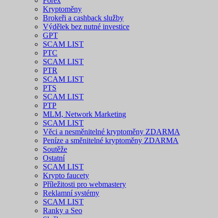
Forex
Kryptoměny
Brokeři a cashback služby
Výdělek bez nutné investice
GPT
SCAM LIST
PTC
SCAM LIST
PTR
SCAM LIST
PTS
SCAM LIST
PTP
MLM, Network Marketing
SCAM LIST
Věci a nesměnitelné kryptoměny ZDARMA
Peníze a směnitelné kryptoměny ZDARMA
Soutěže
Ostatní
SCAM LIST
Krypto faucety
Příležitosti pro webmastery
Reklamní systémy
SCAM LIST
Ranky a Seo