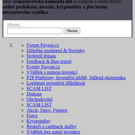
Jsme
československá komunita lidí
se zájmem o různé formy
online podnikání, investic, kryptoměny a jiné formy
internetového výdělku
.
Hledej…
Hledat
Forum Payout.cz
Důležitá oznámení & Novinky
Nejlepší témata
Feedback & Bug report
Eventy Payout.cz
Výdělek s nutnou investicí
P2P Platformy, Investiční tržiště, Sdílená ekonomika
Legitimní investiční příležitosti
SCAM LIST
Diskuse
Obchodování
SCAM LIST
Akcie, Opce, Futures
Forex
Kryptoměny
Brokeři a cashback služby
Výdělek bez nutné investice