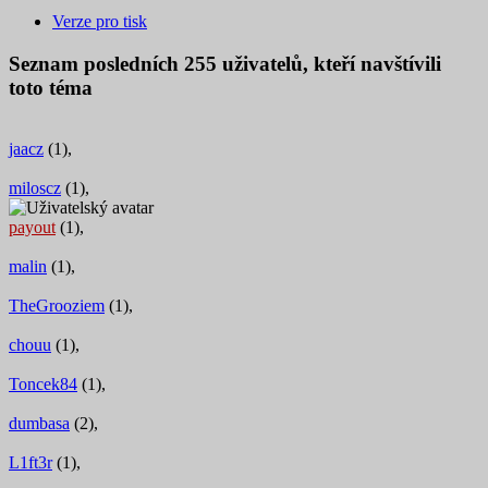
Verze pro tisk
Seznam posledních
255
uživatelů, kteří navštívili
toto téma
jaacz
(1),
miloscz
(1),
payout
(1),
malin
(1),
TheGrooziem
(1),
chouu
(1),
Toncek84
(1),
dumbasa
(2),
L1ft3r
(1),