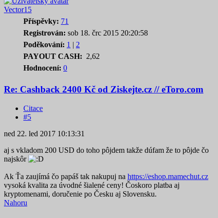
Vector15
Příspěvky:
71
Registrován:
sob 18. črc 2015 20:20:58
Poděkování:
1
|
2
PAYOUT CASH:
2,62
Hodnocení:
0
Re: Cashback 2400 Kč od Ziskejte.cz // eToro.com
Citace
#5
ned 22. led 2017 10:13:31
aj s vkladom 200 USD do toho pôjdem takže dúfam že to pôjde čo
najskôr
Ak Ťa zaujímá čo papáš tak nakupuj na
https://eshop.mamechut.cz
vysoká kvalita za úvodné šialené ceny! Čoskoro platba aj
kryptomenami, doručenie po Česku aj Slovensku.
Nahoru