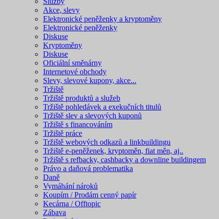
Služby
Akce, slevy
Elektronické peněženky a kryptoměny
Elektronické peněženky
Diskuse
Kryptoměny
Diskuse
Oficiální směnárny
Internetové obchody
Slevy, slevové kupony, akce...
Tržiště
Tržiště produktů a služeb
Tržiště pohledávek a exekučních titulů
Tržiště slev a slevových kuponů
Tržiště s financováním
Tržiště práce
Tržiště webových odkazů a linkbuildingu
Tržiště e-peněženek, kryptoměn, fiat měn, aj..
Tržiště s refbacky, cashbacky a downline buildingem
Právo a daňová problematika
Daně
Vymáhání nároků
Koupím / Prodám cenný papír
Kecárna / Offtopic
Zábava