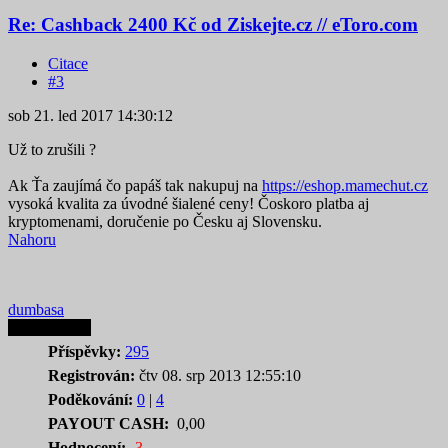
Re: Cashback 2400 Kč od Ziskejte.cz // eToro.com
Citace
#3
sob 21. led 2017 14:30:12
Už to zrušili ?
Ak Ťa zaujímá čo papáš tak nakupuj na
https://eshop.mamechut.cz
vysoká kvalita za úvodné šialené ceny! Čoskoro platba aj
kryptomenami, doručenie po Česku aj Slovensku.
Nahoru
dumbasa
Autor tematu
Příspěvky:
295
Registrován:
čtv 08. srp 2013 12:55:10
Poděkování:
0
|
4
PAYOUT CASH:
0,00
Hodnocení:
-3