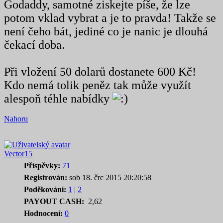
Godaddy, samotné ziskejte píše, že lze
potom vklad vybrat a je to pravda! Takže se
není čeho bát, jediné co je nanic je dlouhá
čekací doba.
Při vložení 50 dolarů dostanete 600 Kč!
Kdo nemá tolik peněz tak může využít
alespoň téhle nabídky
Nahoru
Vector15
Příspěvky:
71
Registrován:
sob 18. črc 2015 20:20:58
Poděkování:
1
|
2
PAYOUT CASH:
2,62
Hodnocení:
0