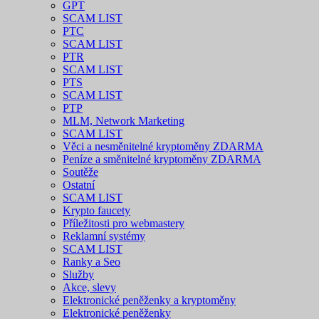
GPT
SCAM LIST
PTC
SCAM LIST
PTR
SCAM LIST
PTS
SCAM LIST
PTP
MLM, Network Marketing
SCAM LIST
Věci a nesměnitelné kryptoměny ZDARMA
Peníze a směnitelné kryptoměny ZDARMA
Soutěže
Ostatní
SCAM LIST
Krypto faucety
Příležitosti pro webmastery
Reklamní systémy
SCAM LIST
Ranky a Seo
Služby
Akce, slevy
Elektronické peněženky a kryptoměny
Elektronické peněženky