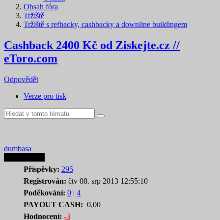
Obsah fóra
Tržiště
Tržiště s refbacky, cashbacky a downline buildingem
Cashback 2400 Kč od Ziskejte.cz //
eToro.com
Odpovědět
Verze pro tisk
dumbasa
Autor tematu
Příspěvky:
295
Registrován:
čtv 08. srp 2013 12:55:10
Poděkování:
0
|
4
PAYOUT CASH:
0,00
Hodnocení:
-3