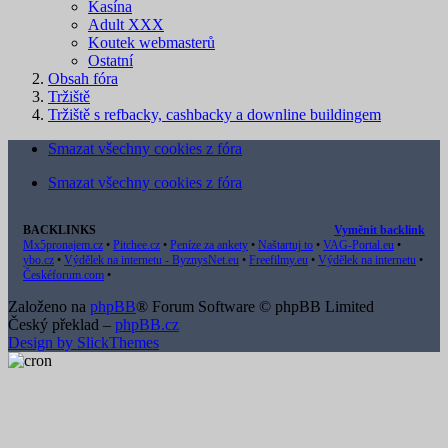
Kasína
Adult XXX
Koutek webmasterů
Ostatní
Obsah fóra
Tržiště
Tržiště s refbacky, cashbacky a downline buildingem
Smazat všechny cookies z fóra
Smazat všechny cookies z fóra
BACKLINKS
Vyměnit backlink
Mx5pronajem.cz
•
Pitchee.cz
•
Peníze za ankety
•
Naštartuj to
•
VAG-Portal.eu
•
ybo.cz
•
Výdělek na internetu - ByznysNet.eu
•
Freefilmy.eu
•
Výdělek na internetu
•
Českéforum.com
•
Založeno na
phpBB
® Forum Software © phpBB Limited
Český překlad –
phpBB.cz
Design by SlickThemes