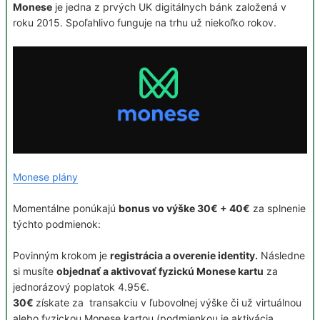
Monese
je jedna z prvých UK digitálnych bánk založená v
roku 2015. Spoľahlivo funguje na trhu už niekoľko rokov.
Monese plány
Momentálne ponúkajú
bonus vo výške 30€ + 40€
za splnenie
týchto podmienok:
Povinným krokom je
registrácia a overenie identity.
Následne
si musíte
objednať a aktivovať fyzickú Monese kartu
za
jednorázový poplatok 4.95€.
30€
získate za transakciu v ľubovolnej výške či už virtuálnou
alebo fyzickou Monese kartou (podmienkou je aktivácia