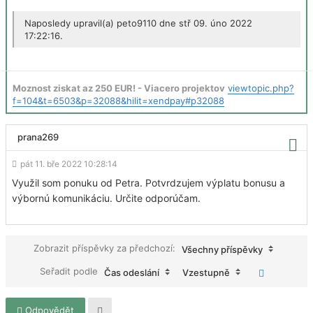
Naposledy upravil(a)
peto9110
dne stř 09. úno 2022
17:22:16.
Moznost ziskat az 250 EUR! - Viacero projektov
viewtopic.php?
f=104&t=6503&p=32088&hilit=xendpay#p32088
prana269
pát 11. bře 2022 10:28:14
Využil som ponuku od Petra. Potvrdzujem výplatu bonusu a
výbornú komunikáciu. Určite odporúčam.
Zobrazit příspěvky za předchozí:
Všechny příspěvky
Seřadit podle
Čas odeslání
Vzestupně
Odpovědět