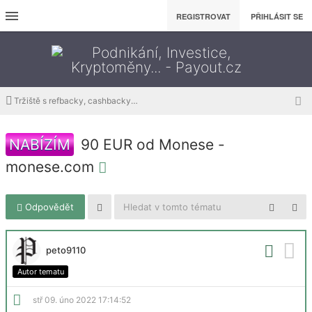
REGISTROVAT
PŘIHLÁSIT SE
Tržiště s refbacky, cashbacky a downline buildingem
NABÍZÍM
90 EUR od Monese -
monese.com
Odpovědět
peto9110
Autor tematu
stř 09. úno 2022 17:14:52