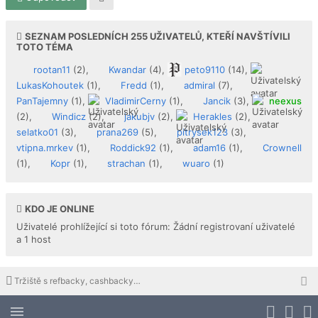
SEZNAM POSLEDNÍCH
255
UŽIVATELŮ, KTEŘÍ NAVŠTÍVILI
TOTO TÉMA
rootan11
(2),
Kwandar
(4),
peto9110
(14),
LukasKohoutek
(1),
Fredd
(1),
admiral
(7),
PanTajemny
(1),
VladimirCerny
(1),
Jancik
(3),
neexus
(2),
Windicz
(2),
jakubjv
(2),
Herakles
(2),
selatko01
(3),
prana269
(5),
pitrysek123
(3),
vtipna.mrkev
(1),
Roddick92
(1),
adam16
(1),
Crownell
(1),
Kopr
(1),
strachan
(1),
wuaro
(1)
KDO JE ONLINE
Uživatelé prohlížející si toto fórum: Žádní registrovaní uživatelé
a 1 host
Tržiště s refbacky, cashbacky a downline buildingem