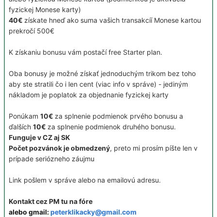
fyzickej Monese karty)
40€
získate hneď ako suma vašich transakcíí Monese kartou
prekročí 500€
K získaniu bonusu vám postačí free Starter plan.
Oba bonusy je možné získať jednoduchým trikom bez toho
aby ste stratili čo i len cent (viac info v správe) - jediným
nákladom je poplatok za objednanie fyzickej karty
Ponúkam
10€
za splnenie podmienok prvého bonusu a
ďalších
10€
za splnenie podmienok druhého bonusu.
Funguje v CZ aj SK
Počet pozvánok je obmedzený
, preto mi prosím píšte len v
prípade seriózneho záujmu
Link pošlem v správe alebo na emailovú adresu.
Kontakt cez PM tu na fóre
alebo gmail:
peterklikacky@gmail.com