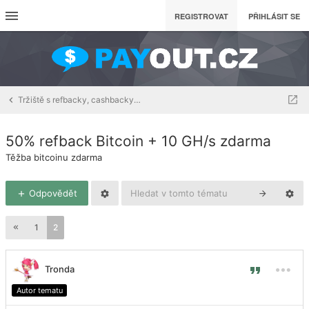
REGISTROVAT
PŘIHLÁSIT SE
Tržiště s refbacky, cashbacky a downline buildingem
50% refback Bitcoin + 10 GH/s zdarma
Těžba bitcoinu zdarma
Odpovědět
1
2
Tronda
Autor tematu