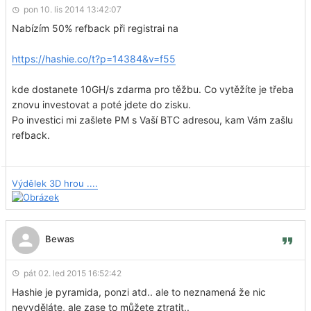
pon 10. lis 2014 13:42:07
Nabízím 50% refback při registrai na
https://hashie.co/t?p=14384&v=f55
kde dostanete 10GH/s zdarma pro těžbu. Co vytěžíte je třeba
znovu investovat a poté jdete do zisku.
Po investici mi zašlete PM s Vaší BTC adresou, kam Vám zašlu
refback.
Výdělek 3D hrou ....
Bewas
pát 02. led 2015 16:52:42
Hashie je pyramida, ponzi atd.. ale to neznamená že nic
nevyděláte, ale zase to můžete ztratit..