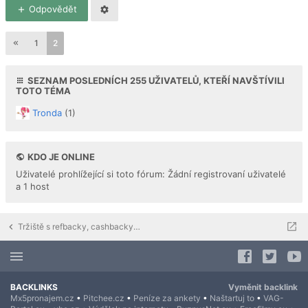
Odpovědět
1
2
SEZNAM POSLEDNÍCH
255
UŽIVATELŮ, KTEŘÍ NAVŠTÍVILI
TOTO TÉMA
Tronda
(1)
KDO JE ONLINE
Uživatelé prohlížející si toto fórum: Žádní registrovaní uživatelé
a 1 host
Tržiště s refbacky, cashbacky a downline buildingem
BACKLINKS
Vyměnit backlink
Mx5pronajem.cz
•
Pitchee.cz
•
Peníze za ankety
•
Naštartuj to
•
VAG-