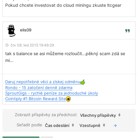
Pokud chcete investovat do cloud miningu zkuste ltcgear
elis09
čtv 08. led 2015 19:46:29
tak s balance se asi můžeme rozloučit...pěkný scam zdá se
mi...
Daruj nepotřebné věci a získej odměnu
Rondo - 15 zatočení denně zdarma
SproutGigs - rychlé peníze za jednoduché úkoly
Cointiply #1 Bitcoin Reward Site
Zobrazit příspěvky za předchozí:
Všechny příspěvky
Seřadit podle
Čas odeslání
Vzestupně