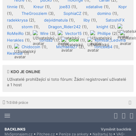
tinnie
(1),
Kreur
(1),
joe83
(1),
xdatalive
(1),
Kopr
(1),
TheGrooziem
(3),
SophiaCZ
(1),
domino
(1),
radekkrysa
(2),
dejvidmatula
(1),
liby
(1),
SatoshiFX
(1),
storm
(1),
Dragon_Rider242
(1),
knight
(2),
RoMeiRo
(3),
Wire
(3),
Vector15
(1),
Phillipe
(2),
Herakles
(1),
tonda2
(1),
Grow
(1),
Komisar_Ledvina
(1),
Chidocoin
(1),
Michaela27
(2),
Toncek84
(1),
Kwandar
(1)
KDO JE ONLINE
Uživatelé prohlížející si toto fórum: Žádní registrovaní uživatelé
a 1 host
Tržiště práce
BACKLINKS
Vyměnit backlink
Mx5pronajem.cz
•
Pitchee.cz
•
Peníze za ankety
•
Naštartuj to
•
VAG-