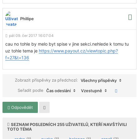
Phillipe
pát 09. čer 2017 16:07:04
cau no tohle by melo byt spise v jine sekci.nehlede k tomu tu
uz tohle tema je
https://www.payout.cz/viewtopic.php?
f=27&t=136
Zobrazit příspěvky za předchozí:
Všechny příspěvky
Seřadit podle
Čas odeslání
Vzestupně
Odpovědět
SEZNAM POSLEDNÍCH
255
UŽIVATELŮ, KTEŘÍ NAVŠTÍVILI
TOTO TÉMA
redre
(1),
pucko
(1),
holonge
(1),
canall
(2),