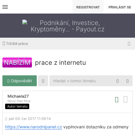
REGISTROVAT
PŘIHLÁSIT SE
Tržiště práce
NABÍZÍM
prace z internetu
Odpovědět
Michaela27
Nový člen fóra
Autor tematu
pát 09. čer 2017 11:56:14
https://www.narodnipanel.cz
vyplnovani dotazniku za odmeny