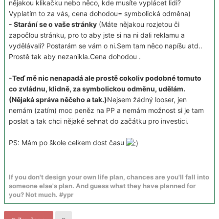
nějakou klikačku nebo něco, kde musíte vyplácet lidi?
Vyplatím to za vás, cena dohodou= symbolická odměna)
- Starání se o vaše stránky
(Máte nějakou rozjetou či
započlou stránku, pro to aby jste si na ni dali reklamu a
vydělávali? Postarám se vám o ni.Sem tam něco napíšu atd..
Prostě tak aby nezanikla.Cena dohodou .
-Teď mě nic nenapadá ale prostě cokoliv podobné tomuto
co zvládnu, klidně, za symbolickou odměnu, udělám.
(Nějaká správa něčeho a tak.)
Nejsem žádný looser, jen
nemám (zatím) moc peněz na PP a nemám možnost si je tam
poslat a tak chci nějaké sehnat do začátku pro investici.
PS: Mám po škole celkem dost času
If you don't design your own life plan, chances are you'll fall into
someone else's plan. And guess what they have planned for
you? Not much. #ypr