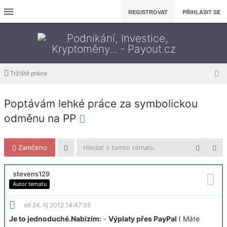
REGISTROVAT
PŘIHLÁSIT SE
Tržiště práce
Poptávám lehké práce za symbolickou
odměnu na PP
Zamčeno
stevens129
Autor tematu
stř 24. říj 2012 14:47:35
Je to jednoduché.Nabízím:
-
Výplaty přes PayPal
( Máte