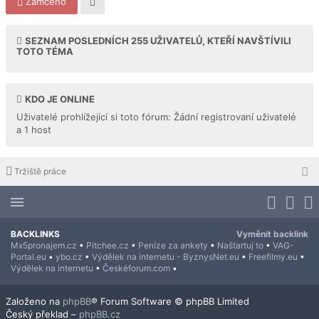
Zamčeno
SEZNAM POSLEDNÍCH
255
UŽIVATELŮ, KTEŘÍ NAVŠTÍVILI
TOTO TÉMA
KDO JE ONLINE
Uživatelé prohlížející si toto fórum: Žádní registrovaní uživatelé
a 1 host
Tržiště práce
BACKLINKS
Vyměnit backlink
Mx5pronajem.cz
•
Pitchee.cz
•
Peníze za ankety
•
Naštartuj to
•
VAG-
Portal.eu
•
ybo.cz
•
Výdělek na internetu - ByznysNet.eu
•
Freefilmy.eu
•
Výdělek na internetu
•
Českéforum.com
•
Založeno na
phpBB
® Forum Software © phpBB Limited
Český překlad –
phpBB.cz