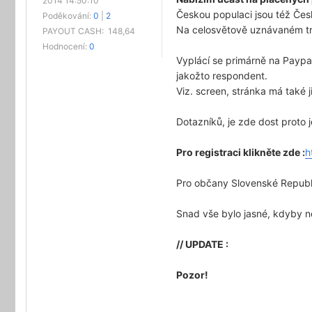
2014 14:50:10
Českou populaci jsou též Če
Poděkování:
0
|
2
Na celosvětově uznávaném tru
PAYOUT CASH:
148,64
Hodnocení:
0
Vyplácí se primárně na Paypal
jakožto respondent.
Viz. screen, stránka má také j
Dotazníků, je zde dost proto
Pro registraci klikněte zde :
h
Pro občany Slovenské Republ
Snad vše bylo jasné, kdyby n
// UPDATE :
Pozor!