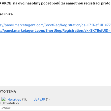
O AKCE, na dvojnásobný počet bodů za samotnou registraci proto
ci níže :
s://panel.marketagent.com/ShortReg/Registration/cs-CZ?RefUID=7
s://panel.marketagent.com/ShortReg/Registration/sk-SK?RefUID
TOTO TÉMA
,
Herakles
(1),
JaPaJP
(1)