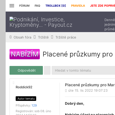
FÓRUM
FAQ
TROLLBOX [
0
]
PRAVIDLA
JSTE ZDE POPRV
Denně 
jedním
průmě
přísp
Obsah fóra
Tržiště
Tržiště práce
NABÍZÍM
Placené průzkumy pro
Odpovědět
Placené průzkumy pro Mar
Roddick92
úte 15. lis 2022 19:07:23
Autor tematu
Dobrý den,
Příspěvky:
129
Registrován:
sob 08. úno
Nabízím účast na placenýc