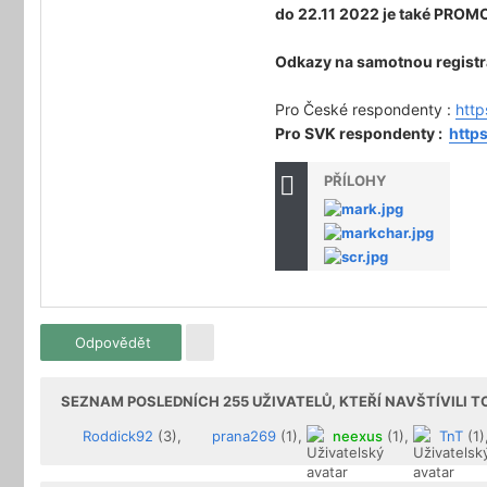
do 22.11 2022 je také PROM
Odkazy na samotnou registra
Pro České respondenty :
http
Pro SVK respondenty :
http
PŘÍLOHY
Odpovědět
SEZNAM POSLEDNÍCH
255
UŽIVATELŮ, KTEŘÍ NAVŠTÍVILI 
Roddick92
(3),
prana269
(1),
neexus
(1),
TnT
(1)