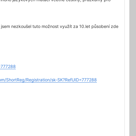
ě jsem nezkoušel tuto možnost využít za 10.let působení zde
D=777288
com/ShortReg/Registration/sk-SK?RefUID=777288