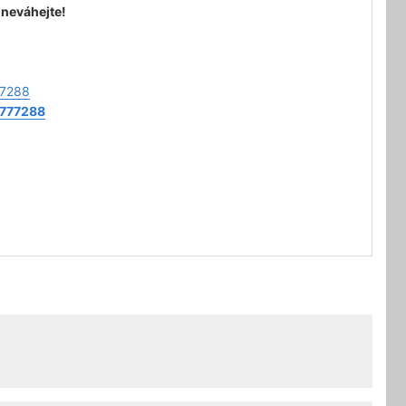
 neváhejte!
77288
=777288