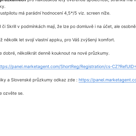
sky.
stpilotu má parádní hodnocení 4,5*/5 viz. screen níže.
 či Skrill v podmínkách mají, že lze po domluvě i na účet, ale osobn
iž několik let svojí vlastní appku, pro Váš zvýšený komfort.
 je dobré, několikrát denně kouknout na nové průzkumy.
ttps://panel.marketagent.com/ShortReg/Registration/cs-CZ?RefUI
iky a Slovenské průzkumy odkaz zde :
https://panel.marketagent.
e ozvěte se.