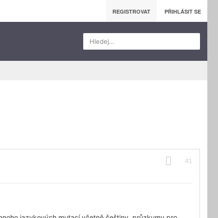
REGISTROVAT
PŘIHLÁSIT SE
Hledej…
#1
mnoho jazykových mutací včetně češtiny, průzkumy pro