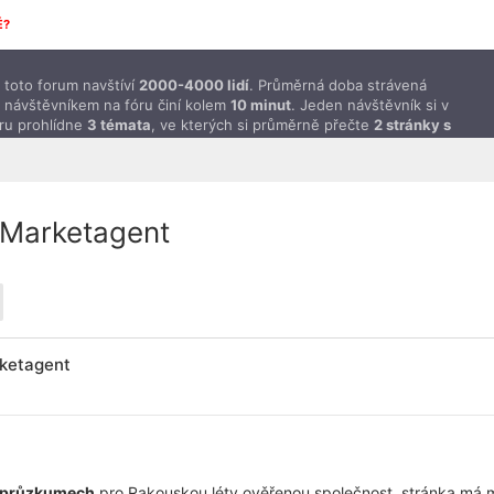
É?
toto forum navštíví
2000-4000 lidí
. Průměrná doba strávená
 návštěvníkem na fóru činí kolem
10 minut
. Jeden návštěvník si v
ru prohlídne
3 témata
, ve kterých si průměrně přečte
2 stránky s
ěvky
.
 Marketagent
ketagent
h průzkumech
pro Rakouskou léty ověřenou společnost, stránka má 