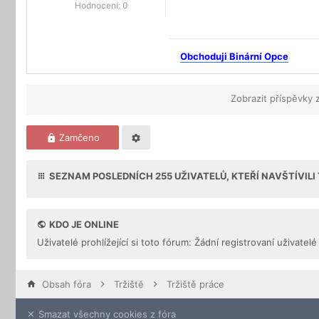
Hodnocení:
0
Obchoduji Binární Opce
Zobrazit příspěvky 
Zamčeno
SEZNAM POSLEDNÍCH
255
UŽIVATELŮ, KTEŘÍ NAVŠTÍVIL
KDO JE ONLINE
Uživatelé prohlížející si toto fórum: Žádní registrovaní uživatelé
Obsah fóra
Tržiště
Tržiště práce
Smazat všechny cookies z fóra