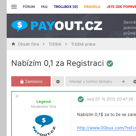
FÓRUM
FAQ
TROLLBOX [
0
]
PRAVIDLA
JSTE ZDE POPRV
Denně 
jedním
průmě
přísp
Obsah fóra
Tržiště
Tržiště práce
Nabízím 0,1 za Registraci
Zamčeno
ned 07. říj 2012 20:47:26
Legend
Moderátor fóra
Nabízím 0,1$ za to že se zare
http://www.00bux.com/?ref=