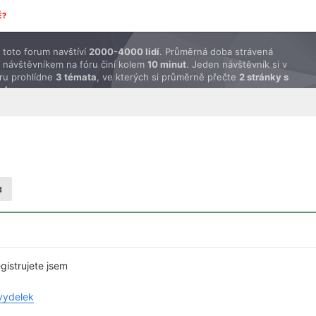
É?
toto forum navštíví
2000-4000 lidí
. Průměrná doba strávená
 návštěvníkem na fóru činí kolem
10 minut
. Jeden návštěvník si v
ru prohlídne
3 témata
, ve kterých si průměrně přečte
2 stránky s
ěvky
.
gistrujete jsem
vydelek