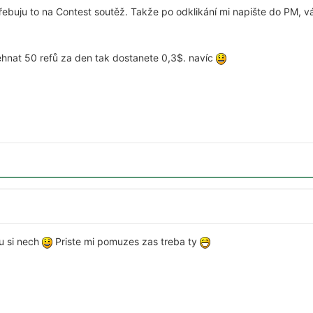
třebuju to na Contest soutěž. Takže po odklikání mi napište do PM, vá
 sehnat 50 refů za den tak dostanete 0,3$. navíc
u si nech
Priste mi pomuzes zas treba ty