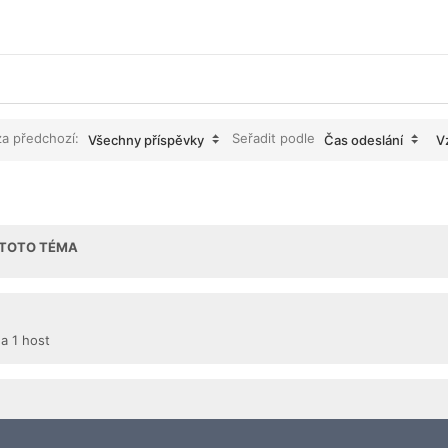
za předchozí:
Seřadit podle
Všechny příspěvky
Čas odeslání
V
I TOTO TÉMA
 a 1 host