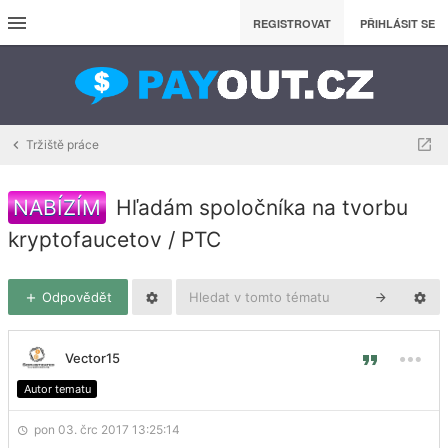
REGISTROVAT
PŘIHLÁSIT SE
Tržiště práce
NABÍZÍM
Hľadám spoločníka na tvorbu
kryptofaucetov / PTC
Odpovědět
Vector15
Autor tematu
pon 03. črc 2017 13:25:14