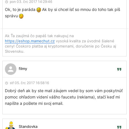
pon 03. črc 2017 14:29:46
Ok, to je paráda
Ak by si chcel ísť so mnou do toho tak píš
správu
Ak Ťa zaujímá čo papáš tak nakupuj na
https://eshop.mamechut.cz
vysoká kvalita za úvodné šialené
ceny! Čoskoro platba aj kryptomenami, doručenie po Česku aj
Slovensku.
filmy
stř 05. črc 2017 16:58:16
Dobrý deň ak by ste mali záujem vedel by som vám poskytnúť
pomoc ohľadom videní vášho faucetu (reklama), stačí keď mi
napíšte a pošlete mi svoj email.
Standovka