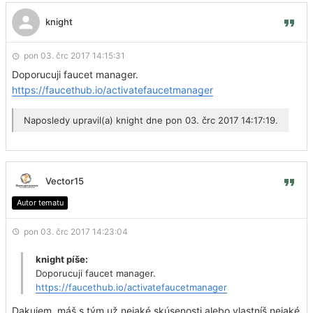
knight
pon 03. črc 2017 14:15:31
Doporucuji faucet manager.
https://faucethub.io/activatefaucetmanager
Naposledy upravil(a)
knight
dne pon 03. črc 2017 14:17:19.
Vector15
Autor tematu
pon 03. črc 2017 14:23:04
knight píše:
Doporucuji faucet manager.
https://faucethub.io/activatefaucetmanager
Dakujem, máš s tým už nejaké skúsenosti alebo vlastníš nejaké