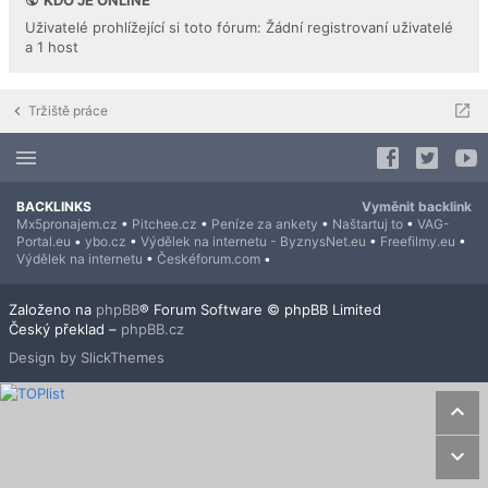
Uživatelé prohlížející si toto fórum: Žádní registrovaní uživatelé
a 1 host
Tržiště práce
BACKLINKS
Vyměnit backlink
Mx5pronajem.cz
•
Pitchee.cz
•
Peníze za ankety
•
Naštartuj to
•
VAG-
Portal.eu
•
ybo.cz
•
Výdělek na internetu - ByznysNet.eu
•
Freefilmy.eu
•
Výdělek na internetu
•
Českéforum.com
•
Založeno na
phpBB
® Forum Software © phpBB Limited
Český překlad –
phpBB.cz
Design by SlickThemes