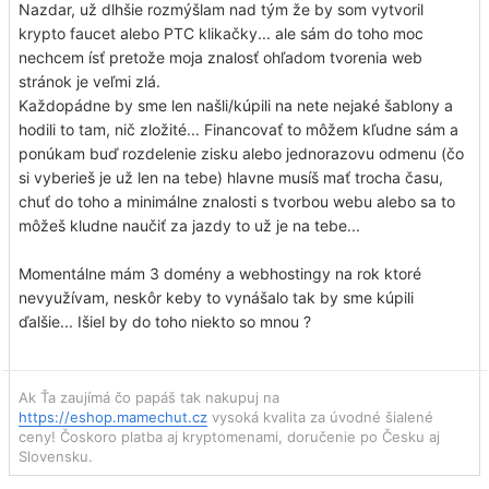
Nazdar, už dlhšie rozmýšlam nad tým že by som vytvoril
krypto faucet alebo PTC klikačky... ale sám do toho moc
nechcem ísť pretože moja znalosť ohľadom tvorenia web
stránok je veľmi zlá.
Každopádne by sme len našli/kúpili na nete nejaké šablony a
hodili to tam, nič zložité... Financovať to môžem kľudne sám a
ponúkam buď rozdelenie zisku alebo jednorazovu odmenu (čo
si vyberieš je už len na tebe) hlavne musíš mať trocha času,
chuť do toho a minimálne znalosti s tvorbou webu alebo sa to
môžeš kludne naučiť za jazdy to už je na tebe...
Momentálne mám 3 domény a webhostingy na rok ktoré
nevyužívam, neskôr keby to vynášalo tak by sme kúpili
ďalšie... Išiel by do toho niekto so mnou ?
Ak Ťa zaujímá čo papáš tak nakupuj na
https://eshop.mamechut.cz
vysoká kvalita za úvodné šialené
ceny! Čoskoro platba aj kryptomenami, doručenie po Česku aj
Slovensku.