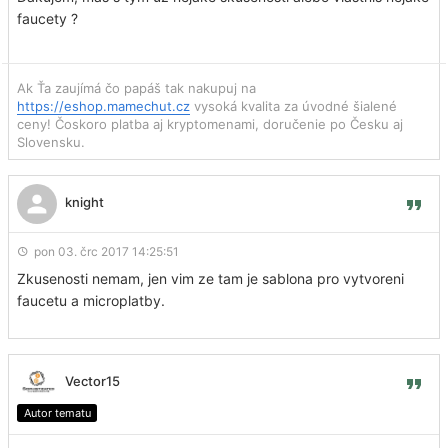
faucety ?
Ak Ťa zaujímá čo papáš tak nakupuj na
https://eshop.mamechut.cz
vysoká kvalita za úvodné šialené
ceny! Čoskoro platba aj kryptomenami, doručenie po Česku aj
Slovensku.
knight
pon 03. črc 2017 14:25:51
Zkusenosti nemam, jen vim ze tam je sablona pro vytvoreni
faucetu a microplatby.
Vector15
Autor tematu