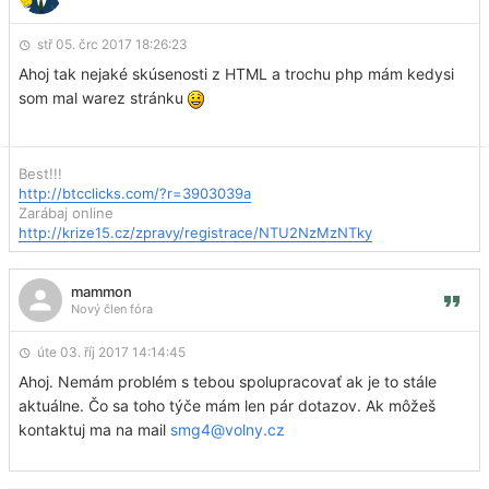
stř 05. črc 2017 18:26:23
Ahoj tak nejaké skúsenosti z HTML a trochu php mám kedysi
som mal warez stránku
Best!!!
http://btcclicks.com/?r=3903039a
Zarábaj online
http://krize15.cz/zpravy/registrace/NTU2NzMzNTky
mammon
Nový člen fóra
úte 03. říj 2017 14:14:45
Ahoj. Nemám problém s tebou spolupracovať ak je to stále
aktuálne. Čo sa toho týče mám len pár dotazov. Ak môžeš
kontaktuj ma na mail
smg4@volny.cz