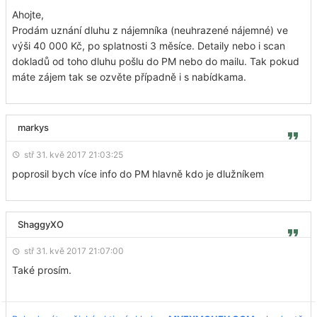
Ahojte,
Prodám uznání dluhu z nájemníka (neuhrazené nájemné) ve
výši 40 000 Kč, po splatnosti 3 měsíce. Detaily nebo i scan
dokladů od toho dluhu pošlu do PM nebo do mailu. Tak pokud
máte zájem tak se ozvěte případně i s nabídkama.
markys
stř 31. kvě 2017 21:03:25
poprosil bych více info do PM hlavně kdo je dlužníkem
ShaggyXO
stř 31. kvě 2017 21:07:00
Také prosím.