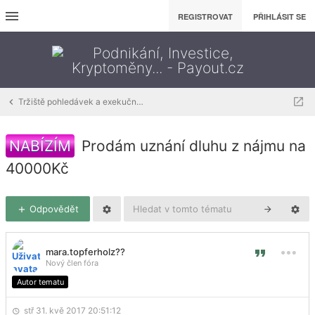
REGISTROVAT
PŘIHLÁSIT SE
Tržiště pohledávek a exekučních titulů
NABÍZÍM
Prodám uznání dluhu z nájmu na
40000Kč
Odpovědět
mara.topferholz??
Nový člen fóra
Autor tematu
stř 31. kvě 2017 20:51:12