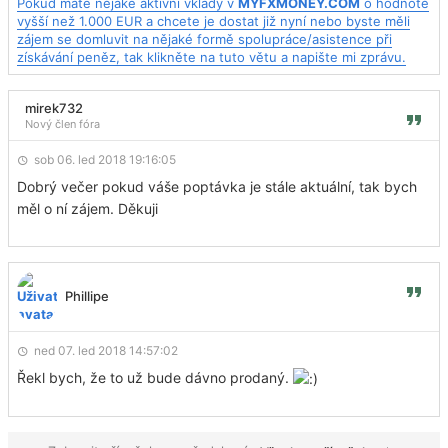
Pokud máte nějaké aktivní vklady v
MYFXMONEY.COM
o hodnotě
vyšší než 1.000 EUR a chcete je dostat již nyní nebo byste měli
zájem se domluvit na nějaké formě spolupráce/asistence při
získávání peněz, tak klikněte na tuto větu a napište mi zprávu.
mirek732
Nový člen fóra
sob 06. led 2018 19:16:05
Dobrý večer pokud váše poptávka je stále aktuální, tak bych
měl o ní zájem. Děkuji
Phillipe
ned 07. led 2018 14:57:02
Řekl bych, že to už bude dávno prodaný.