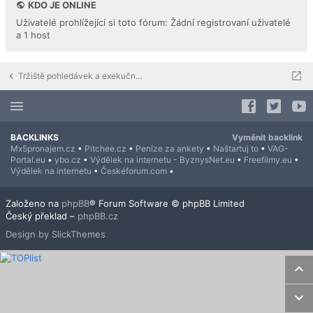
KDO JE ONLINE
Uživatelé prohlížející si toto fórum: Žádní registrovaní uživatelé
a 1 host
Tržiště pohledávek a exekučních titulů
BACKLINKS
Vyměnit backlink
Mx5pronajem.cz
•
Pitchee.cz
•
Peníze za ankety
•
Naštartuj to
•
VAG-
Portal.eu
•
ybo.cz
•
Výdělek na internetu - ByznysNet.eu
•
Freefilmy.eu
•
Výdělek na internetu
•
Českéforum.com
•
Založeno na
phpBB
® Forum Software © phpBB Limited
Český překlad –
phpBB.cz
Design by SlickThemes