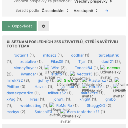
Zobrazit příspěvky za předchozí:
Všechny příspěvky
Seřadit podle
Čas odeslání
Vzestupně
Odpovědět
SEZNAM POSLEDNÍCH
255
UŽIVATELŮ, KTEŘÍ NAVŠTÍVILI
TOTO TÉMA
rootan11
(1),
miloscz
(1),
dodhar
(1),
turcelpatrik
(1),
xdatalive
(1),
Filas09
(1),
Tijan
(1),
duuf21
(2),
MoneyBuyer
(2),
Wire
(3),
Toncek84
(1),
neexus
(2),
Kwandar
(3),
eltuto
(1),
Vector15
(3),
mirek732
(3),
jjohny
(1),
Grow
(2),
Alastaircz
(2),
Phillipe
(3),
Havlos
(1),
janinua
(1),
Herakles
(2),
dantexpcstrike
(1),
milhaus52
(1),
marekcze
(1),
xPug
(1),
krasl
(1),
johu1.j
(1),
knight
(1),
grabo
(1),
webhosting
(1),
RoMeiRo
(1),
ShaggyXO
(2),
markys
(2),
SatoshiFX
(1),
mara.topferholz??
(1)