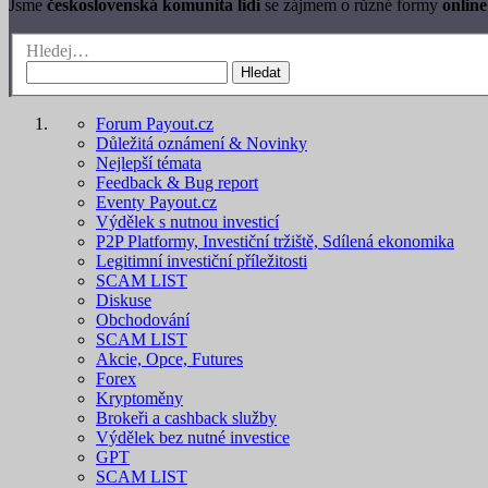
Jsme
československá komunita lidí
se zájmem o různé formy
online
Hledej…
Hledat
Forum Payout.cz
Důležitá oznámení & Novinky
Nejlepší témata
Feedback & Bug report
Eventy Payout.cz
Výdělek s nutnou investicí
P2P Platformy, Investiční tržiště, Sdílená ekonomika
Legitimní investiční příležitosti
SCAM LIST
Diskuse
Obchodování
SCAM LIST
Akcie, Opce, Futures
Forex
Kryptoměny
Brokeři a cashback služby
Výdělek bez nutné investice
GPT
SCAM LIST