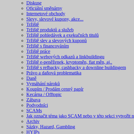
Diskuse
Oficiální směnárny
Internetové obchody
Slevy, slevové kupony, akce...
Tržiště
Tržiště produktů a služeb
Tržiště pohledávek a exekučních titulů
Tržiště slev a slevových kuponů
Tržiště s financováním
Tržiště práce
Tržiště webových odkazů a linkbuildingu
Tržiště e-peněženek, kryptoměn, fiat měn, aj..
Tržiště s refbacky, cashbacky a downline buildingem
Právo a daňová problematika
Daně
Vymáhání nároků
Koupím / Prodám cenný papír
Kecárna / Offtopic
Zábava
Podvodníci
SCAMs
Jak označit téma jako SCAM nebo v této sekci vytvořit 
Archiv
Sázky, Hazard, Gambling
HYIPs