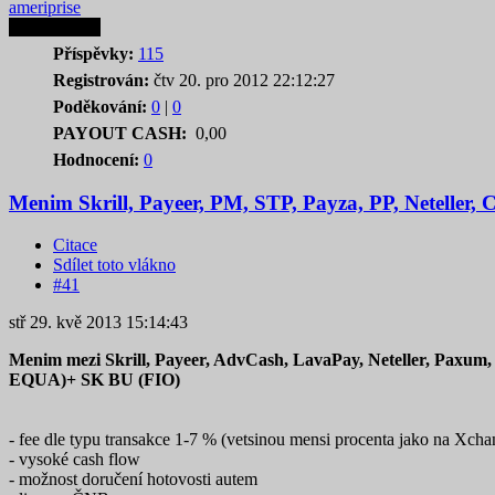
ameriprise
Autor tematu
Příspěvky:
115
Registrován:
čtv 20. pro 2012 22:12:27
Poděkování:
0
|
0
PAYOUT CASH:
0,00
Hodnocení:
0
Menim Skrill, Payeer, PM, STP, Payza, PP, Neteller
Citace
Sdílet toto vlákno
#41
stř 29. kvě 2013 15:14:43
Menim mezi Skrill, Payeer, AdvCash, LavaPay, Neteller, Pa
EQUA)+ SK BU (FIO)
- fee dle typu transakce 1-7 % (vetsinou mensi procenta jako na Xchan
- vysoké cash flow
- možnost doručení hotovosti autem