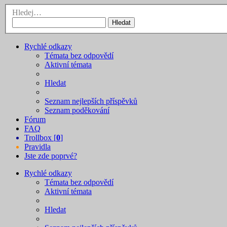
Hledej…
Hledat
Rychlé odkazy
Témata bez odpovědí
Aktivní témata
Hledat
Seznam nejlepších příspěvků
Seznam poděkování
Fórum
FAQ
Trollbox [
0
]
Pravidla
Jste zde poprvé?
Rychlé odkazy
Témata bez odpovědí
Aktivní témata
Hledat