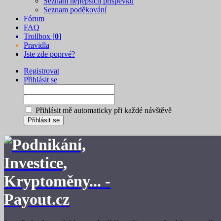
Seznam nejlepších příspěvků
Seznam poděkování
Fórum
FAQ
Trollbox [
0
]
Pravidla
Jste zde poprvé?
Registrovat
Přihlásit se
Přihlásit mě automaticky při každé návštěvě