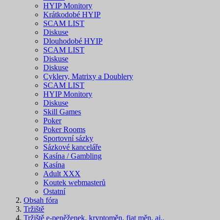
HYIP Monitory
Krátkodobé HYIP
SCAM LIST
Diskuse
Dlouhodobé HYIP
SCAM LIST
Diskuse
Diskuse
Cyklery, Matrixy a Doublery
SCAM LIST
HYIP Monitory
Diskuse
Skill Games
Poker
Poker Rooms
Sportovní sázky
Sázkové kanceláře
Kasína / Gambling
Kasína
Adult XXX
Koutek webmasterů
Ostatní
Obsah fóra
Tržiště
Tržiště e-peněženek, kryptoměn, fiat měn, aj..