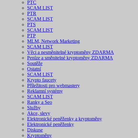
PTC
SCAM LIST
PTR
SCAM LIST
PTS
SCAM LIST
PTP
MLM, Network Marketing
SCAM LIST
Věci a nesměnitelné kryptoměny ZDARMA
Peníze a směnitelné kryptoměny ZDARMA
Soutěže
Ostatní
SCAM LIST
Krypto faucety
Příležitosti pro webmastery
Reklamní systémy
SCAM LIST
Ranky a Seo
Služby
Akce, slevy
Elektronické peněženky a kryptoměny
Elektronické peněženky
Diskuse
Kryptoměny