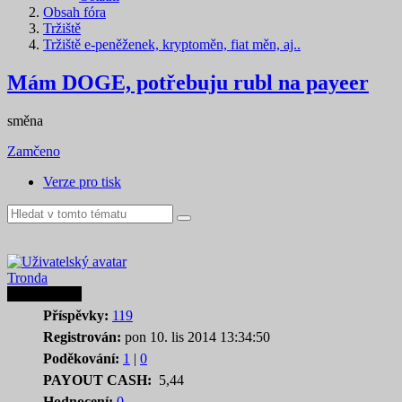
Obsah fóra
Tržiště
Tržiště e-peněženek, kryptoměn, fiat měn, aj..
Mám DOGE, potřebuju rubl na payeer
směna
Zamčeno
Verze pro tisk
Tronda
Autor tematu
Příspěvky:
119
Registrován:
pon 10. lis 2014 13:34:50
Poděkování:
1
|
0
PAYOUT CASH:
5,44
Hodnocení:
0