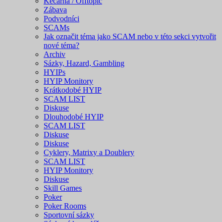
Kecárna / Offtopic
Zábava
Podvodníci
SCAMs
Jak označit téma jako SCAM nebo v této sekci vytvořit
nové téma?
Archiv
Sázky, Hazard, Gambling
HYIPs
HYIP Monitory
Krátkodobé HYIP
SCAM LIST
Diskuse
Dlouhodobé HYIP
SCAM LIST
Diskuse
Diskuse
Cyklery, Matrixy a Doublery
SCAM LIST
HYIP Monitory
Diskuse
Skill Games
Poker
Poker Rooms
Sportovní sázky